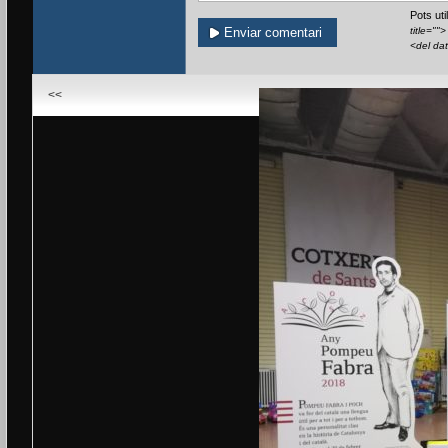
Pots ut
title=""
<del da
<<