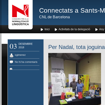
Connectats a Sants-Mon
CNL de Barcelona
Inici
Activitats de la delegació
Any l
03
DESEMBRE
Per Nadal, tota joguin
2018
sgimenez
No hi ha comentaris