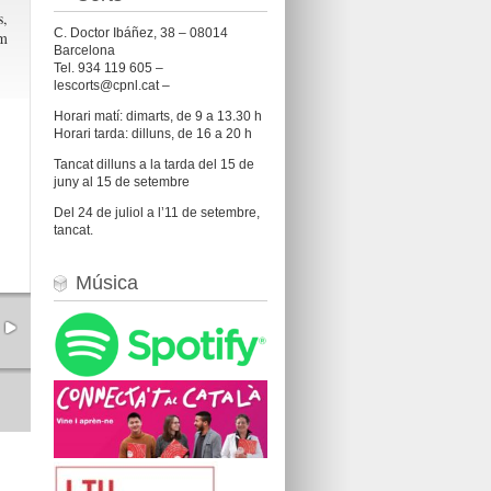
s,
C. Doctor Ibáñez, 38 – 08014
em
Barcelona
Tel. 934 119 605 –
lescorts@cpnl.cat –
Horari matí: dimarts, de 9 a 13.30 h
Horari tarda: dilluns, de 16 a 20 h
Tancat dilluns a la tarda del 15 de
juny al 15 de setembre
Del 24 de juliol a l’11 de setembre,
tancat.
Música