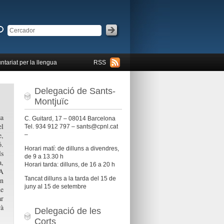
ntariat per la llengua
RSS
Delegació de Sants-
Montjuïc
sa
C. Guitard, 17 – 08014 Barcelona
el
Tel. 934 912 797 – sants@cpnl.cat
e,
–
ó.
Horari matí: de dilluns a divendres,
ls
de 9 a 13.30 h
a,
Horari tarda: dilluns, de 16 a 20 h
 A
Tancat dilluns a la tarda del 15 de
an
juny al 15 de setembre
de
ar
à
Delegació de les
Corts