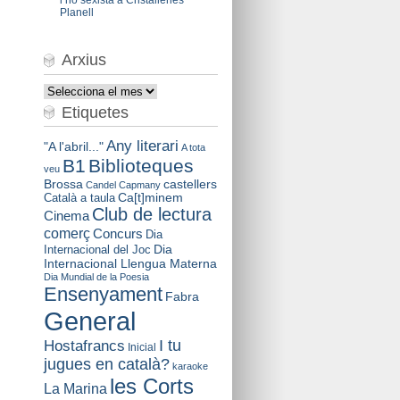
Planell
Arxius
Arxius
Etiquetes
Any literari
"A l'abril..."
A tota
B1
Biblioteques
veu
Brossa
castellers
Candel
Capmany
Català a taula
Ca[t]minem
Club de lectura
Cinema
comerç
Concurs
Dia
Dia
Internacional del Joc
Internacional Llengua Materna
Dia Mundial de la Poesia
Ensenyament
Fabra
General
I tu
Hostafrancs
Inicial
jugues en català?
karaoke
les Corts
La Marina