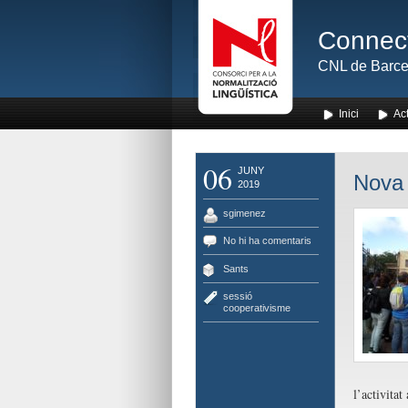
Connect
CNL de Barce
Inici
Act
06
JUNY
Nova 
2019
sgimenez
No hi ha comentaris
Sants
sessió
cooperativisme
l’activitat