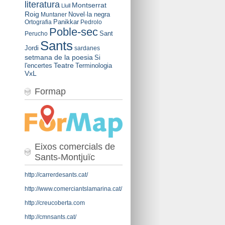
literatura
Montserrat
Llull
Roig
Novel·la negra
Muntaner
Panikkar
Ortografia
Pedrolo
Poble-sec
Sant
Perucho
Sants
Jordi
sardanes
setmana de la poesia
Si
Teatre
l'encertes
Terminologia
VxL
Formap
Eixos comercials de
Sants-Montjuïc
http://carrerdesants.cat/
http://www.comerciantslamarina.cat/
http://creucoberta.com
http://cmnsants.cat/