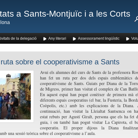
ats a Sants-Montjuïc i a les Corts
lona
ivitats de la delegació
Any literari
Assessorament lingüístic
Volu
ruta sobre el cooperativisme a Sants
Avui els alumnes del curs de Sants de la professora Ro
han fet un ruta per dos dels espais emblemàtics d
cooperativisme de Sants. Guiats per Diana de la Torr
de Migress, primer han visitat el complex de Can Batll
En aquest espai han pogut conèixer de primera mà e
diferents espais cooperatius (el bar, la Fusteria, la Bord
Coòpolis, etc.) amb les explicacions de la Diana.
continuació, han visitat la Lleialtat Santsenca on h
estat rebuts per Agustí Giralt, persona que els ha fet 
guia, i on també han pogut visitar La Capirota, el b
cooperatiu. El proper dijous la Diana finalitzar
 amb una sessió teòrica sobre el cooperativisme a l’aula.