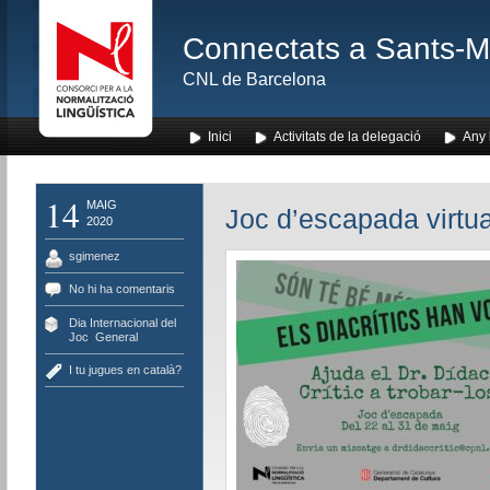
Connectats a Sants-Mon
CNL de Barcelona
Inici
Activitats de la delegació
Any l
14
MAIG
Joc d’escapada virtual
2020
sgimenez
No hi ha comentaris
Dia Internacional del
Joc
,
General
I tu jugues en català?