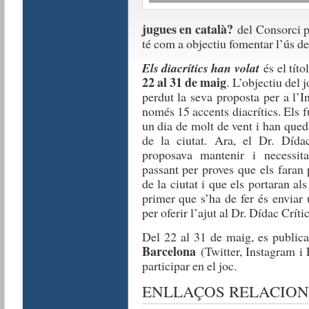
jugues en català?
del Consorci pe
té com a objectiu fomentar l’ús del
Els diacrítics han volat
és el títo
22 al 31 de maig
. L’objectiu del 
perdut la seva proposta per a l’I
només 15 accents diacrítics. Els f
un dia de molt de vent i han que
de la ciutat. Ara, el Dr. Dídac
proposava mantenir i necessita 
passant per proves que els faran
de la ciutat i que els portaran als
primer que s’ha de fer és enviar
per oferir l’ajut al Dr. Dídac Crític
Del 22 al 31 de maig, es public
Barcelona
(Twitter, Instagram i 
participar en el joc.
ENLLAÇOS RELACION