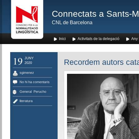
Connectats a Sants-Mon
CNL de Barcelona
Inici
Activitats de la delegació
Any l
19
JUNY
Recordem autors cat
2020
sgimenez
No hi ha comentaris
General
,
Perucho
literatura