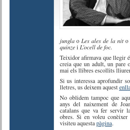
jungla
o
Les ales de la nit
o
quinze
i
L’ocell de foc.
Teixidor afirmava que llegir 
creia que un adult, un pare
mai els llibres escollits lliur
Si us interessa aprofundir so
lletres, us deixem aquest
enll
No oblidem tampoc que aqu
anys del naixement de Joa
catalans que va fer servir l
obres. Si en voleu conèixe
visiteu aquesta
pàgina
.