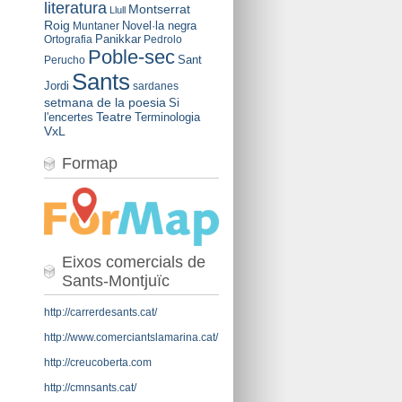
literatura
Montserrat
Llull
Roig
Novel·la negra
Muntaner
Panikkar
Ortografia
Pedrolo
Poble-sec
Sant
Perucho
Sants
Jordi
sardanes
setmana de la poesia
Si
Teatre
l'encertes
Terminologia
VxL
Formap
Eixos comercials de
Sants-Montjuïc
http://carrerdesants.cat/
http://www.comerciantslamarina.cat/
http://creucoberta.com
http://cmnsants.cat/