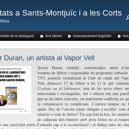
ats a Sants-Montjuïc i a les Corts
lona
ivitats de la delegació
Any literari
Assessorament lingüístic
Volu
r Duran, un artista al Vapor Vell
Xavier Duran, científic, comunicador, autor d’un
trentena de llibres i responsable de programes culturals
TV3, assistirà virtualment al Club de català del Vap
Vell, dimecres 17 de febrer a les 11 h, per coment
L’artista en el laboratori,
una de les seves obres mé
interessants i reconegudes. Art i ciència són una parel
que no ha sabut conviure, un matrimoni conflictiu en q
la comunicació és complicada. L’entorn tampoc no 
ajuda. Des de l’escola estem obligats a escollir: som 
ciències o som de lletres? Un cop feta la tria, les matèri
de cadascun dels bàndols amb prou feines no es toque
és una excel·lent porta d’entrada cap a la reconciliació i el diàleg entre les du