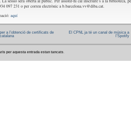
. La sessió serà oberta al públic. Per assistir-hi cal inscriure’s a la biblioteca, p
 934 097 231 o per correu electrònic a b.barcelona.vv@diba.cat.
mació:
aquí
er a l’obtenció de certificats de
El CPNL ja té un canal de música a
 catalana
l’Spotify
ris per aquesta entrada estan tancats
.