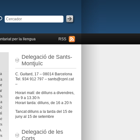
ntariat per la llengua
RSS
Delegació de Sants-
Montjuïc
a
C. Guitard, 17 – 08014 Barcelona
 a
Tel. 934 912 797 – sants@cpnl.cat
or
–
ar
Horari matí: de dilluns a divendres,
s
de 9 a 13.30 h
la
Horari tarda: dilluns, de 16 a 20 h
uè
Tancat dilluns a la tarda del 15 de
hi
juny al 15 de setembre
de
es
n.
Delegació de les
es
Corts