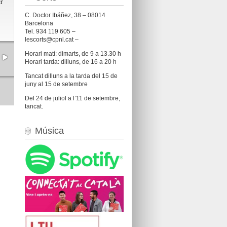
er
C. Doctor Ibáñez, 38 – 08014
Barcelona
Tel. 934 119 605 –
lescorts@cpnl.cat –
Horari matí: dimarts, de 9 a 13.30 h
Horari tarda: dilluns, de 16 a 20 h
Tancat dilluns a la tarda del 15 de
juny al 15 de setembre
Del 24 de juliol a l’11 de setembre,
tancat.
Música