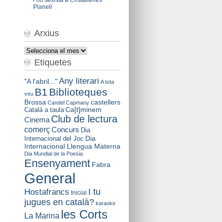
Planell
Arxius
Arxius
Etiquetes
Any literari
"A l'abril..."
A tota
B1
Biblioteques
veu
Brossa
castellers
Candel
Capmany
Català a taula
Ca[t]minem
Club de lectura
Cinema
comerç
Concurs
Dia
Dia
Internacional del Joc
Internacional Llengua Materna
Dia Mundial de la Poesia
Ensenyament
Fabra
General
I tu
Hostafrancs
Inicial
jugues en català?
karaoke
les Corts
La Marina