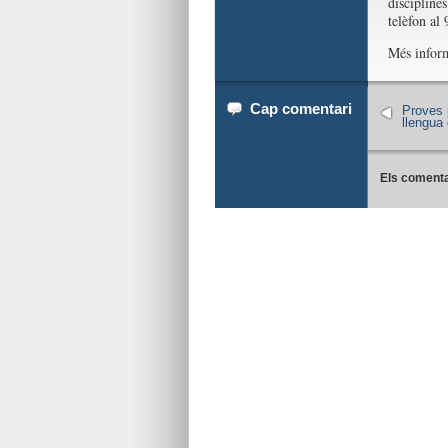
disciplines
telèfon al
Més infor
Cap comentari
Proves p
llengua
Els comenta