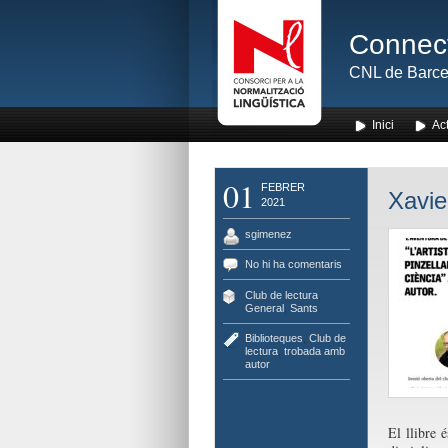
Connect
CNL de Barce
Inici
Act
01
FEBRER
Xavie
2021
sgimenez
No hi ha comentaris
Club de lectura
,
General
,
Sants
Biblioteques
,
Club de
lectura
,
trobada amb
autor
El llibre 