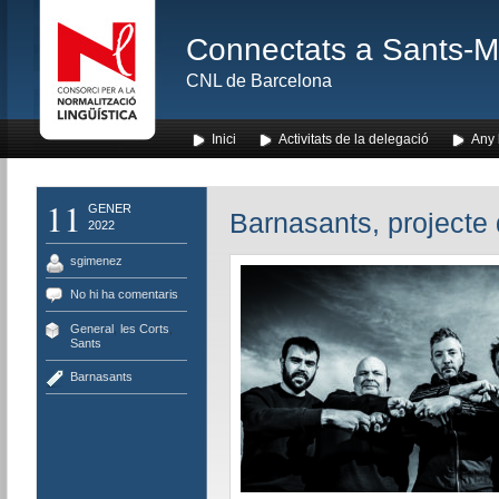
Connectats a Sants-Mon
CNL de Barcelona
Inici
Activitats de la delegació
Any l
11
GENER
Barnasants, projecte 
2022
sgimenez
No hi ha comentaris
General
,
les Corts
,
Sants
Barnasants