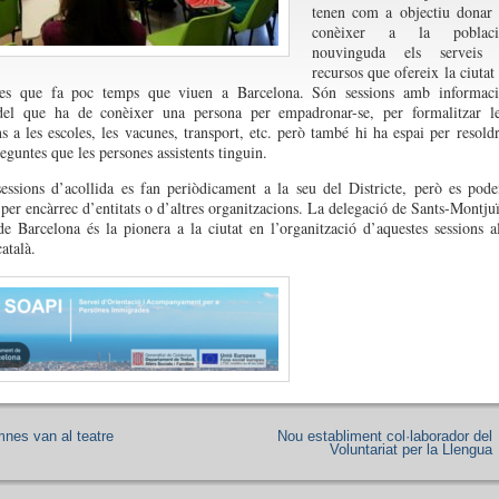
tenen com a objectiu donar
conèixer a la poblaci
nouvinguda els serveis 
recursos que ofereix la ciutat
nes que fa poc temps que viuen a Barcelona. Són sessions amb informac
 del que ha de conèixer una persona per empadronar-se, per formalitzar l
ns a les escoles, les vacunes, transport, etc. però també hi ha espai per resold
eguntes que les persones assistents tinguin.
essions d’acollida es fan periòdicament a la seu del Districte, però es pod
 per encàrrec d’entitats o d’altres organitzacions. La delegació de Sants-Montju
 Barcelona és la pionera a la ciutat en l’organització d’aquestes sessions a
atalà.
mnes van al teatre
Nou establiment col·laborador del
Voluntariat per la Llengua