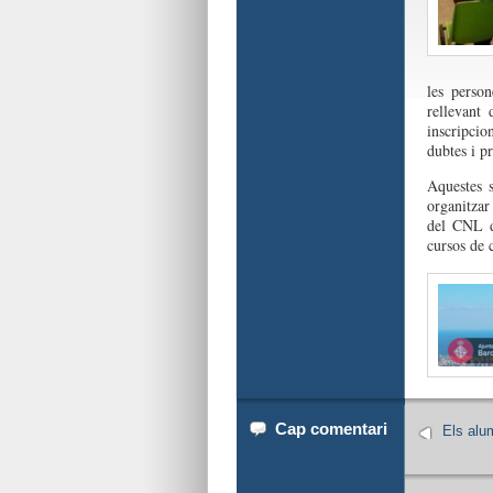
les perso
rellevant
inscripcio
dubtes i pr
Aquestes s
organitzar
del CNL de
cursos de c
Cap comentari
Els alu