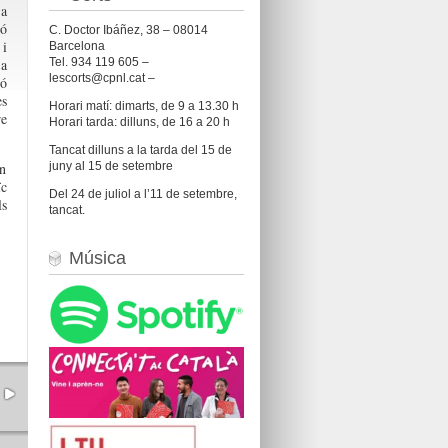
 a
ó
C. Doctor Ibáñez, 38 – 08014
i
Barcelona
Tel. 934 119 605 –
 a
lescorts@cpnl.cat –
ió
es
Horari matí: dimarts, de 9 a 13.30 h
re
Horari tarda: dilluns, de 16 a 20 h
Tancat dilluns a la tarda del 15 de
juny al 15 de setembre
en
ïc
Del 24 de juliol a l’11 de setembre,
ls
tancat.
Música