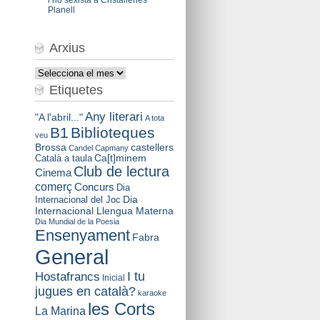
Planell
Arxius
Arxius
Etiquetes
Any literari
"A l'abril..."
A tota
B1
Biblioteques
veu
Brossa
castellers
Candel
Capmany
Català a taula
Ca[t]minem
Club de lectura
Cinema
comerç
Concurs
Dia
Dia
Internacional del Joc
Internacional Llengua Materna
Dia Mundial de la Poesia
Ensenyament
Fabra
General
I tu
Hostafrancs
Inicial
jugues en català?
karaoke
les Corts
La Marina