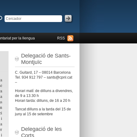
ntariat per la llengua
RSS
Delegació de Sants-
Montjuïc
C. Guitard, 17 – 08014 Barcelona
Tel. 934 912 797 – sants@cpnl.cat
va
–
de
ra
Horari matí: de dilluns a divendres,
la
de 9 a 13.30 h
Horari tarda: dilluns, de 16 a 20 h
s
n
Tancat dilluns a la tarda del 15 de
i
juny al 15 de setembre
i
a
Delegació de les
r
i
Corts