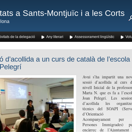
ats a Sants-Montjuïc i a les Corts
lona
ivitats de la delegació
Any literari
Assessorament lingüístic
Volu
ó d’acollida a un curs de català de l’escola
Pelegrí
Avui s’ha impartit una no
sessió d’acollida al curs 
nivell Inicial de la professo
Marta N. que es fa a l’esco
Joan Pelegrí. Les session
d’acollida les organitze
tècnics del SOAPI (Serve
d’Orientació 
Acompanyament per 
Persones Immigrades) pe
encàrrec de l’Ajuntament 