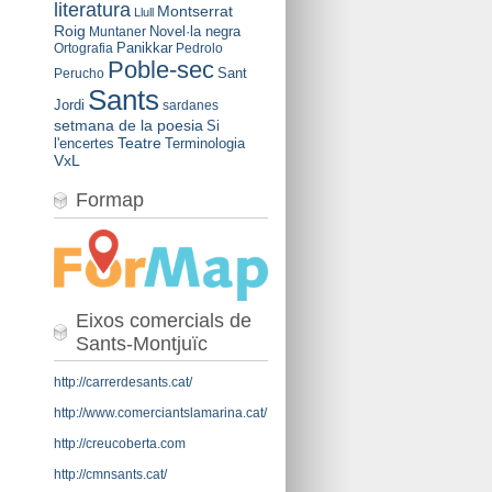
literatura
Montserrat
Llull
Roig
Novel·la negra
Muntaner
Panikkar
Ortografia
Pedrolo
Poble-sec
Sant
Perucho
Sants
Jordi
sardanes
setmana de la poesia
Si
Teatre
l'encertes
Terminologia
VxL
Formap
Eixos comercials de
Sants-Montjuïc
http://carrerdesants.cat/
http://www.comerciantslamarina.cat/
http://creucoberta.com
http://cmnsants.cat/