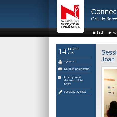
Connect
CNL de Barce
Inici
Act
14
FEBRER
Sessi
2022
Joan 
sgimenez
No hi ha comentaris
Ensenyament
,
General
,
Inicial
,
Sants
sessions acollida