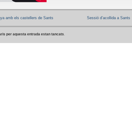
nya amb els castellers de Sants
Sessió d’acollida a Sants
ris per aquesta entrada estan tancats
.