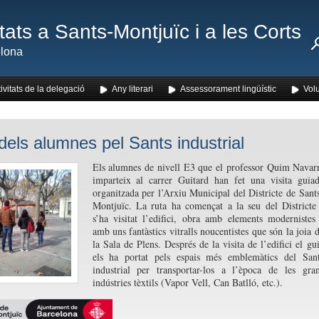
ats a Sants-Montjuïc i a les Corts
lona
ivitats de la delegació
Any literari
Assessorament lingüístic
Volu
dels alumnes pel Sants industrial
Els alumnes de nivell E3 que el professor Quim Navar
imparteix al carrer Guitard han fet una visita guia
organitzada per l’Arxiu Municipal del Districte de Sant
Montjuïc. La ruta ha començat a la seu del Districte
s’ha visitat l’edifici, obra amb elements modernistes
amb uns fantàstics vitralls noucentistes que són la joia 
la Sala de Plens. Després de la visita de l’edifici el gu
els ha portat pels espais més emblemàtics del San
industrial per transportar-los a l’època de les gra
indústries tèxtils (Vapor Vell, Can Batlló, etc.).