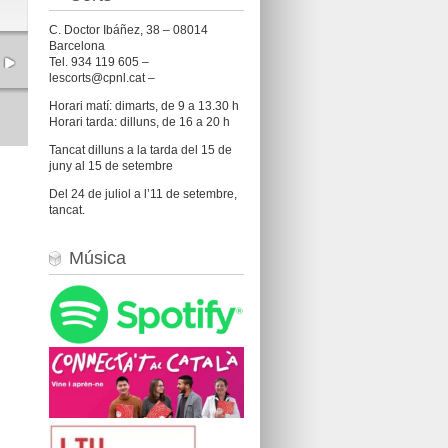
C. Doctor Ibáñez, 38 – 08014
Barcelona
Tel. 934 119 605 –
lescorts@cpnl.cat –
Horari matí: dimarts, de 9 a 13.30 h
Horari tarda: dilluns, de 16 a 20 h
Tancat dilluns a la tarda del 15 de
juny al 15 de setembre
Del 24 de juliol a l’11 de setembre,
tancat.
Música