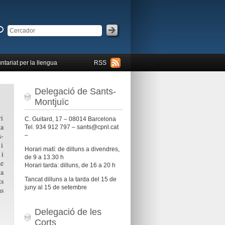
ntariat per la llengua
RSS
Delegació de Sants-
Montjuïc
ri
C. Guitard, 17 – 08014 Barcelona
da
Tel. 934 912 797 – sants@cpnl.cat
s-
–
 i
Horari matí: de dilluns a divendres,
 i
de 9 a 13.30 h
de
Horari tarda: dilluns, de 16 a 20 h
ia
Tancat dilluns a la tarda del 15 de
ts
juny al 15 de setembre
ns
Delegació de les
Corts