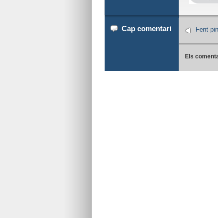
Cap comentari
Fent pi
Els comenta