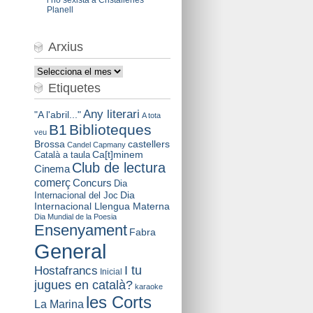
Planell
Arxius
Arxius
Etiquetes
Any literari
"A l'abril..."
A tota
B1
Biblioteques
veu
Brossa
castellers
Candel
Capmany
Català a taula
Ca[t]minem
Club de lectura
Cinema
comerç
Concurs
Dia
Dia
Internacional del Joc
Internacional Llengua Materna
Dia Mundial de la Poesia
Ensenyament
Fabra
General
I tu
Hostafrancs
Inicial
jugues en català?
karaoke
les Corts
La Marina