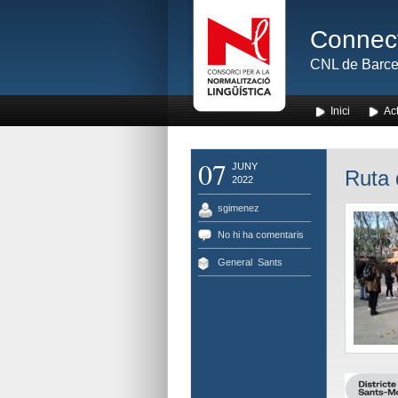
Connect
CNL de Barce
Inici
Act
07
JUNY
Ruta 
2022
sgimenez
No hi ha comentaris
General
,
Sants