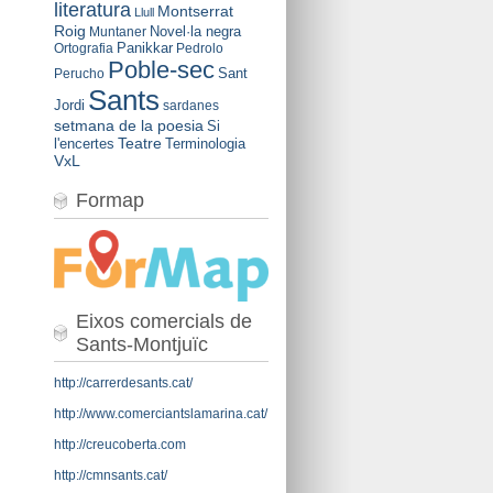
literatura
Montserrat
Llull
Roig
Novel·la negra
Muntaner
Panikkar
Ortografia
Pedrolo
Poble-sec
Sant
Perucho
Sants
Jordi
sardanes
setmana de la poesia
Si
Teatre
l'encertes
Terminologia
VxL
Formap
Eixos comercials de
Sants-Montjuïc
http://carrerdesants.cat/
http://www.comerciantslamarina.cat/
http://creucoberta.com
http://cmnsants.cat/