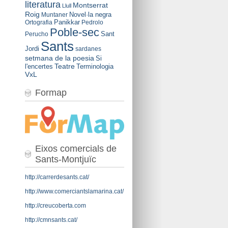
literatura
Montserrat
Llull
Roig
Novel·la negra
Muntaner
Panikkar
Ortografia
Pedrolo
Poble-sec
Sant
Perucho
Sants
Jordi
sardanes
setmana de la poesia
Si
Teatre
l'encertes
Terminologia
VxL
Formap
Eixos comercials de
Sants-Montjuïc
http://carrerdesants.cat/
http://www.comerciantslamarina.cat/
http://creucoberta.com
http://cmnsants.cat/