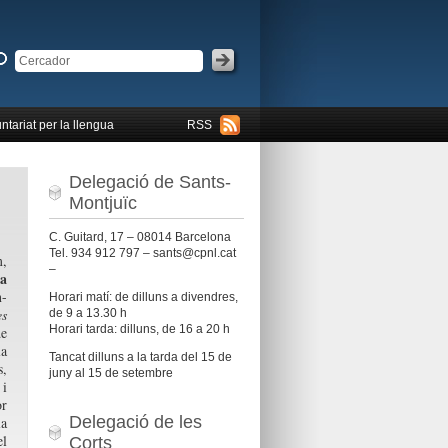
ntariat per la llengua
RSS
Delegació de Sants-
Montjuïc
C. Guitard, 17 – 08014 Barcelona
Tel. 934 912 797 – sants@cpnl.cat
,
–
ca
n-
Horari matí: de dilluns a divendres,
es
de 9 a 13.30 h
Horari tarda: dilluns, de 16 a 20 h
e
la
Tancat dilluns a la tarda del 15 de
s,
juny al 15 de setembre
 i
or
Delegació de les
la
el
Corts