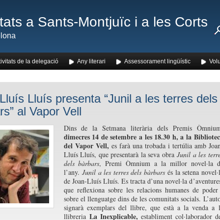
ats a Sants-Montjuïc i a les Corts
lona
ivitats de la delegació
Any literari
Assessorament lingüístic
Volu
luís Lluís presenta “Junil a les terres dels
rs” al Vapor Vell
Dins de la Setmana literària dels Premis Òmnium
dimecres 14 de setembre a les 18.30 h, a la Bibliote
del Vapor Vell,
es farà una trobada i tertúlia amb Joa
Lluís Lluís, que presentarà la seva obra
Junil a les terr
dels bàrbars
, Premi Òmnium a la millor novel·la d
l’any.
Junil a les terres dels bàrbars
és la setena novel·
de Joan-Lluís Lluís. Es tracta d’una novel·la d’aventure
que reflexiona sobre les relacions humanes de poder
sobre el llenguatge dins de les comunitats socials. L’aut
signarà exemplars del llibre, que està a la venda a 
La Inexplicable,
llibreria
establiment col·laborador d