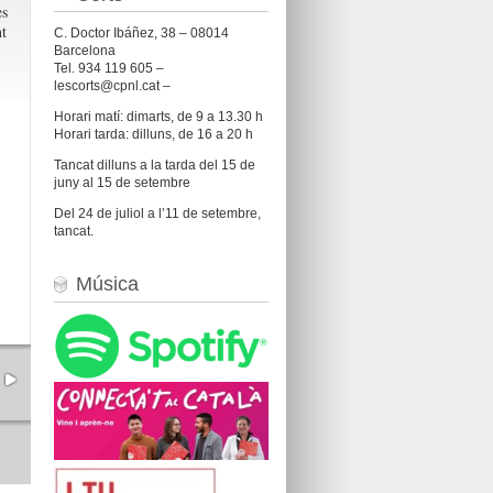
es
nt
C. Doctor Ibáñez, 38 – 08014
Barcelona
Tel. 934 119 605 –
lescorts@cpnl.cat –
Horari matí: dimarts, de 9 a 13.30 h
Horari tarda: dilluns, de 16 a 20 h
Tancat dilluns a la tarda del 15 de
juny al 15 de setembre
Del 24 de juliol a l’11 de setembre,
tancat.
Música