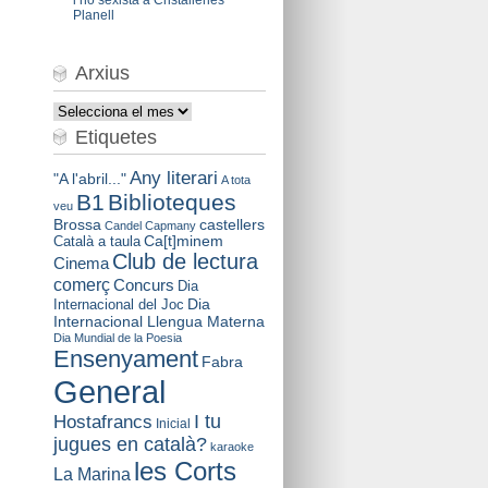
Planell
Arxius
Arxius
Etiquetes
Any literari
"A l'abril..."
A tota
B1
Biblioteques
veu
Brossa
castellers
Candel
Capmany
Català a taula
Ca[t]minem
Club de lectura
Cinema
comerç
Concurs
Dia
Dia
Internacional del Joc
Internacional Llengua Materna
Dia Mundial de la Poesia
Ensenyament
Fabra
General
I tu
Hostafrancs
Inicial
jugues en català?
karaoke
les Corts
La Marina