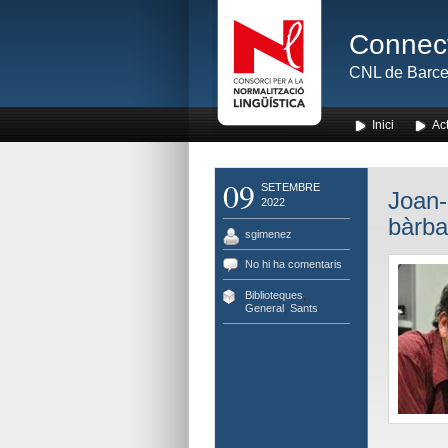
Connect
CNL de Barce
Inici
Act
09
SETEMBRE
Joan-L
2022
bàrba
sgimenez
No hi ha comentaris
Biblioteques
,
General
,
Sants