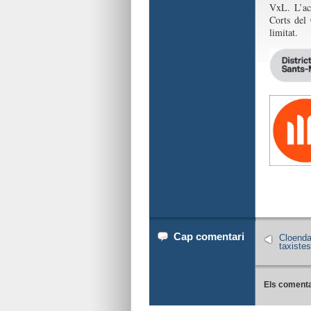
VxL. L’ac
Corts del
limitat.
Cap comentari
Cloenda 
taxistes
Els comenta