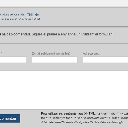
p d’alumnes del CNL de
a salva el planeta Terra
i ha cap comentari
. Sigues el primer a enviar-ne un utilitzant el formulari!
i)
E-mail (obligatori, no visible)
Adreça web
Pots utilitzar els següents tags XHTML:
<a href="" title=""> <ab
title=""> <acronym title=""> <b> <blockquote cite=""> <cite> <cod
<del datetime=""> <em> <i> <q cite=""> <s> <strike> <strong>