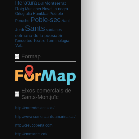
literatura
Montserrat
Llull
Roig
Novel·la negra
Muntaner
Panikkar
Ortografia
Pedrolo
Poble-sec
Sant
Perucho
Sants
Jordi
sardanes
setmana de la poesia
Si
Teatre
l'encertes
Terminologia
VxL
Formap
Eixos comercials de
Sants-Montjuïc
http://carrerdesants.cat/
http://www.comerciantslamarina.cat/
http://creucoberta.com
http://cmnsants.cat/