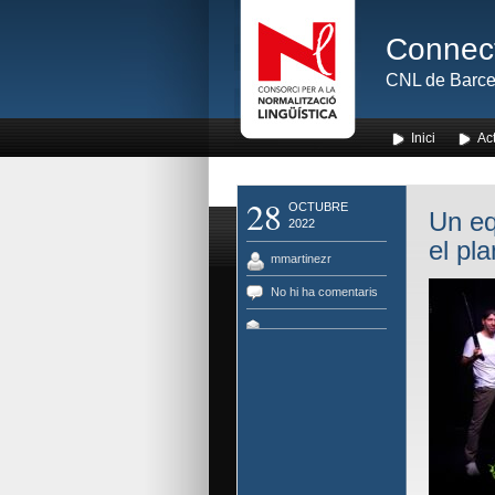
Connect
CNL de Barce
Inici
Act
28
OCTUBRE
Un eq
2022
el pl
mmartinezr
No hi ha comentaris