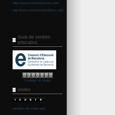
https://www.eixsantslescorts.com/
http://www.comerciantspoblesec.org/
Guia de centres
educatius
Contador de visitas
visites
contador de visitas web