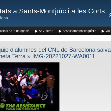
ats a Sants-Montjuïc i a les Corts
lona
ivitats de la delegació
Any literari
Assessorament lingüístic
Volu
uip d’alumnes del CNL de Barcelona salva
aneta Terra
» IMG-20221027-WA0011