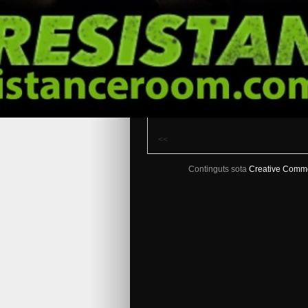
<<
Continguts sota
Creative Comm