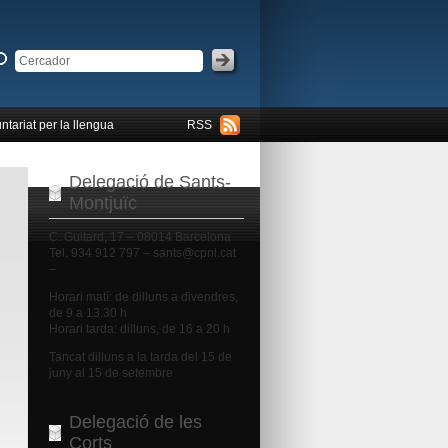
ntariat per la llengua
RSS
Delegació de Sants-
Montjuïc
C. Guitard, 17 – 08014 Barcelona
Tel. 934 912 797 – sants@cpnl.cat
–
Horari matí: de dilluns a divendres,
de 9 a 13.30 h
Horari tarda: dilluns, de 16 a 20 h
Tancat dilluns a la tarda del 15 de
juny al 15 de setembre
Delegació de les
Corts