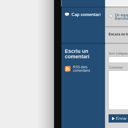
Cap comentari
Un equi
Barcelon
Encara no h
Escriu un
Nom (obligator
comentari
RSS dels
Comentari
comentaris