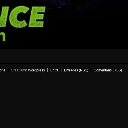
ons
Creat amb
Wordpress
Entra
Entrades (
RSS
)
Comentaris (
RSS
)