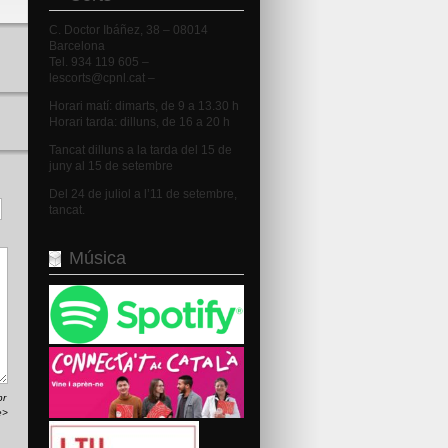
C. Doctor Ibáñez, 38 – 08014
Barcelona
Tel. 934 119 605 –
lescorts@cpnl.cat –
Horari matí: dimarts, de 9 a 13.30 h
Horari tarda: dilluns, de 16 a 20 h
Tancat dilluns a la tarda del 15 de
juny al 15 de setembre
Del 24 de juliol a l’11 de setembre,
tancat.
Música
br
e>