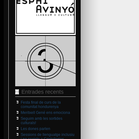
Entrades recents
Festa final de curs de la
comunitat hondurenya
Meritxell Gené ens emociona
Seguim amb les sortides
culturals!
Les dones parlen
Sessions de llenguatge inclusiu
i no sexista a Cristalleries