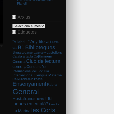
Planell
Arxius
Arxius
Etiquetes
Any literari
"A l'abril..."
A tota
B1
Biblioteques
>>
veu
Brossa
castellers
Candel
Capmany
Català a taula
Ca[t]minem
Club de lectura
Cinema
comerç
Concurs
Dia
Dia
Internacional del Joc
Internacional Llengua Materna
Dia Mundial de la Poesia
Ensenyament
Fabra
General
I tu
Hostafrancs
Inicial
jugues en català?
karaoke
les Corts
La Marina