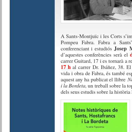
A Sants-Montjuïc i les Corts s’im
Pompeu Fabra. Fabra a Sants” 
Josep M
conferenciant i estudiós
d’aquestes conferències serà el
carrer Guitard, 17 i es tornarà a r
17 h
al carrer Dr. Ibáñez, 38. El
vida i obra de Fabra, és també esp
aquest any ha publicat el llibre
No
i la Bordeta,
un treball sobre la to
dels seus estudis sobre la història