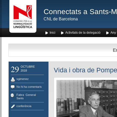
Connectats a Sants-Mon
CNL de Barcelona
Inici
Activitats de la delegació
Any l
En
29
OCTUBRE
Vida i obra de Pompe
2018
sgimenez
No hi ha comentaris
Fabra
,
General
,
Sants
conferència