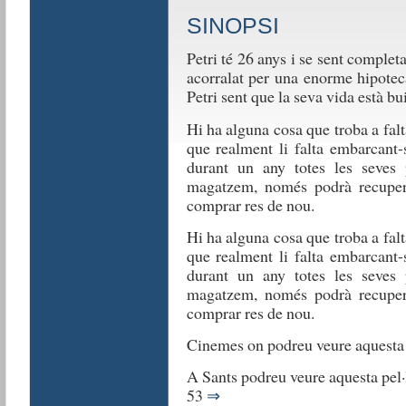
SINOPSI
Petri té 26 anys i se sent comple
acorralat per una enorme hipoteca
Petri sent que la seva vida està bu
Hi ha alguna cosa que troba a falt
Hi
ha
que realment li falta embarcant-
alguna
durant un any totes les seves 
cosa
magatzem, només podrà recupera
que
comprar res de nou.
troba
a
Hi ha alguna cosa que troba a falt
faltar,
que realment li falta embarcant-
així
durant un any totes les seves 
que
magatzem, només podrà recupera
decideix
comprar res de nou.
esbrinar
què
Cinemes on podreu veure aquesta 
és
el
A Sants podreu veure aquesta pel·l
que
53
⇒
realment