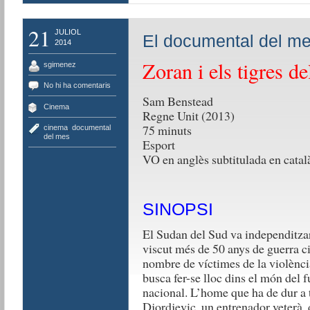
podrà
recuperar-
21
ne
JULIOL
El documental del me
una
2014
cada
Zoran i els tigres de
sgimenez
dia
i
No hi ha comentaris
estarà
Sam Benstead
prohibit
Cinema
Regne Unit (2013)
comprar
75 minuts
cinema
,
documental
res
del mes
Esport
de
VO en anglès subtitulada en catal
nou.
SINOPSI
El Sudan del Sud va independitzar-
viscut més de 50 anys de guerra ci
nombre de víctimes de la violència
busca fer-se lloc dins el món del 
nacional. L’home que ha de dur a 
Djordjevic, un entrenador veterà, 