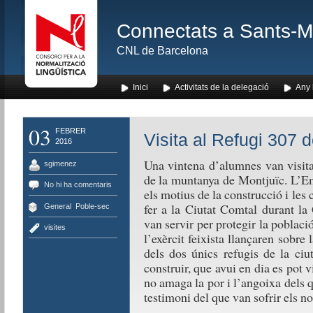
Connectats a Sants-Mon
CNL de Barcelona
Inici
Activitats de la delegació
Any l
03
FEBRER
Visita al Refugi 307 
2016
Una vintena d’alumnes van visita
sgimenez
de la muntanya de Montjuïc. L’E
No hi ha comentaris
els motius de la construcció i les 
fer a la Ciutat Comtal durant la
General
,
Poble-sec
van servir per protegir la poblaci
visites
l’exèrcit feixista llançaren sobre 
dels dos únics refugis de la ciu
construir, que avui en dia es pot v
no amaga la por i l’angoixa dels q
testimoni del que van sofrir els nos