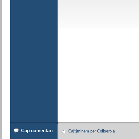
Cap comentari
Ca[t]minem per Collserola