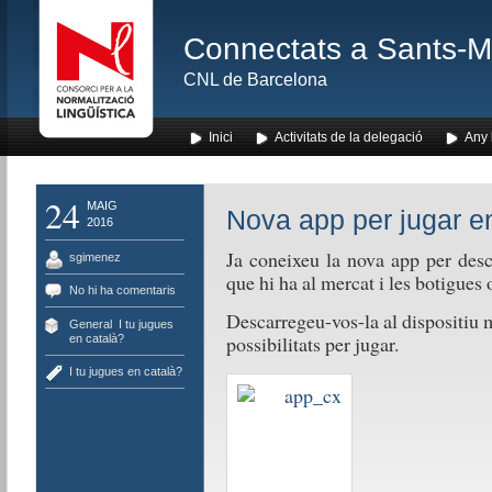
Connectats a Sants-Mon
CNL de Barcelona
Inici
Activitats de la delegació
Any l
24
MAIG
Nova app per jugar e
2016
Ja coneixeu la nova app per desco
sgimenez
que hi ha al mercat i les botigues
No hi ha comentaris
Descarregeu-vos-la al dispositiu 
General
,
I tu jugues
possibilitats per jugar.
en català?
I tu jugues en català?