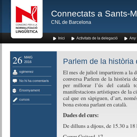
Connectats a Sants-Mon
CNL de Barcelona
Inici
Activitats de la delegació
Any l
26
MAIG
Parlem de la història 
2016
El mes de juliol impartirem a la 
sgimenez
conversa Parlem de la història d
No hi ha comentaris
per millorar l’ús del català t
manifestacions artístiques de la c
Ensenyament
cal que en sàpiguen, d’art, nomé
cursos
bona estona parlant en català.
Dades del curs:
De dilluns a dijous, de 15.30 a 18 
Carrer Guitard, 17