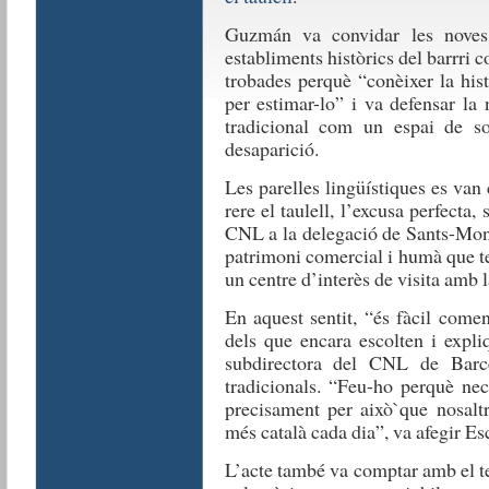
Guzmán va convidar les noves p
establiments històrics del barrri c
trobades perquè “conèixer la hist
per estimar-lo” i va defensar la 
tradicional com un espai de so
desaparició.
Les parelles lingüístiques es van 
rere el taulell, l’excusa perfecta
CNL a la delegació de Sants-Montj
patrimoni comercial i humà que te
un centre d’interès de visita amb l
En aquest sentit, “és fàcil come
dels que encara escolten i expl
subdirectora del CNL de Barce
tradicionals. “Feu-ho perquè nec
precisament per això`que nosaltr
més català cada dia”, va afegir Es
L’acte també va comptar amb el t