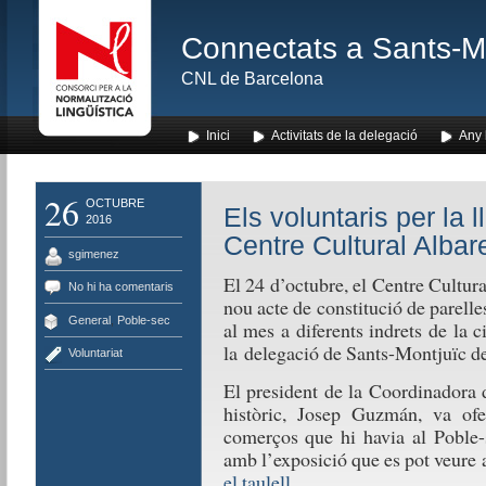
Connectats a Sants-Mon
CNL de Barcelona
Inici
Activitats de la delegació
Any l
26
OCTUBRE
Els voluntaris per la 
2016
Centre Cultural Albar
sgimenez
El 24 d’octubre, el Centre Cultur
No hi ha comentaris
nou acte de constitució de parelle
General
,
Poble-sec
al mes a diferents indrets de la c
la delegació de Sants-Montjuïc d
Voluntariat
El president de la Coordinadora d
històric, Josep Guzmán, va ofer
comerços que hi havia al Poble-s
amb l’exposició que es pot veure 
el taulell
.