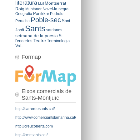
literatura
Montserrat
Llull
Roig
Novel·la negra
Muntaner
Panikkar
Ortografia
Pedrolo
Poble-sec
Sant
Perucho
Sants
Jordi
sardanes
setmana de la poesia
Si
Teatre
l'encertes
Terminologia
VxL
Formap
Eixos comercials de
Sants-Montjuïc
http://carrerdesants.cat/
http://www.comerciantslamarina.cat/
http://creucoberta.com
http://cmnsants.cat/