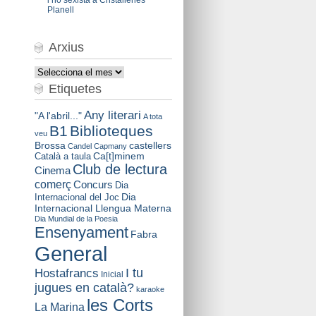
Planell
Arxius
Arxius
Etiquetes
Any literari
"A l'abril..."
A tota
B1
Biblioteques
veu
Brossa
castellers
Candel
Capmany
Català a taula
Ca[t]minem
Club de lectura
Cinema
comerç
Concurs
Dia
Dia
Internacional del Joc
Internacional Llengua Materna
Dia Mundial de la Poesia
Ensenyament
Fabra
General
I tu
Hostafrancs
Inicial
jugues en català?
karaoke
les Corts
La Marina