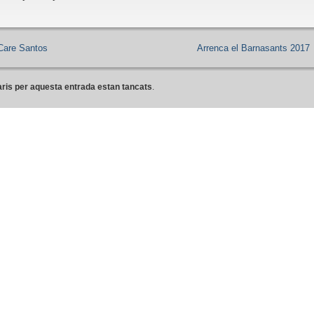
Care Santos
Arrenca el Barnasants 2017
ris per aquesta entrada estan tancats
.