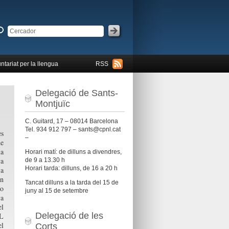
ntariat per la llengua
RSS
Delegació de Sants-
Montjuïc
C. Guitard, 17 – 08014 Barcelona
Tel. 934 912 797 – sants@cpnl.cat
es
–
de
a
Horari matí: de dilluns a divendres,
va
de 9 a 13.30 h
Horari tarda: dilluns, de 16 a 20 h
 a
n
Tancat dilluns a la tarda del 15 de
io
juny al 15 de setembre
a
el
Delegació de les
NL
el
Corts