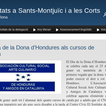
ats a Sants-Montjuïc i a les Corts
lona
ivitats de la delegació
Any literari
Assessorament lingüístic
Volu
a de la Dona d’Hondures als cursos de
à
El Dia de la Dona d’Hondur
se celebra cada any el 25 
gener en memòria de l
primera vegada que la dona 
poder exercir el dret a vot
Hondures. L’Asociació
Cultural Social Arte Culinar
y Amigos de Catalunya v
celebrar aquesta efemèride 
de gener amb tot l’alumnat dels quatre cursos de català per a adults que el C
na imparteix per als seus socis dissabte a la tarda al Centre Cívic El Sortidor d