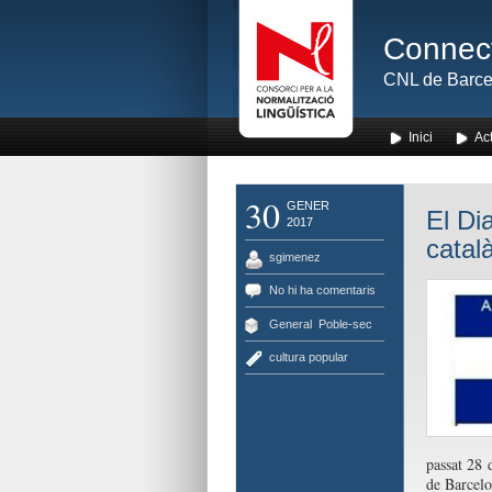
Connect
CNL de Barce
Inici
Act
30
GENER
El Di
2017
catal
sgimenez
No hi ha comentaris
General
,
Poble-sec
cultura popular
passat 28 
de Barcelo