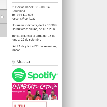
C. Doctor Ibáñez, 38 – 08014
Barcelona
Tel. 934 119 605 –
lescorts@cpnl.cat –
Horari matí: dimarts, de 9 a 13.30 h
Horari tarda: dilluns, de 16 a 20 h
Tancat dilluns a la tarda del 15 de
juny al 15 de setembre
Del 24 de juliol a l’11 de setembre,
tancat.
Música