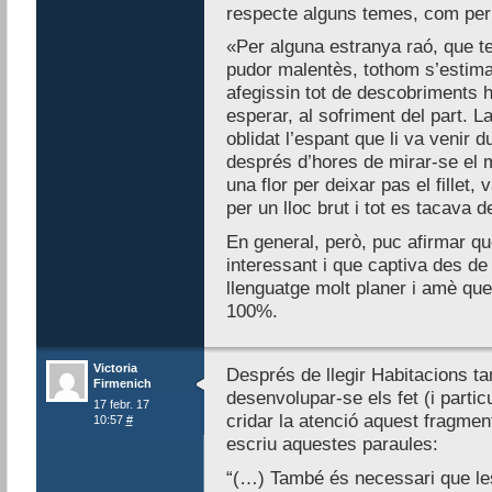
respecte alguns temes, com per
«Per alguna estranya raó, que te
pudor malentès, tothom s’estim
afegissin tot de descobriments h
esperar, al sofriment del part. 
oblidat l’espant que li va venir 
després d’hores de mirar-se el m
una flor per deixar pas el fillet
per un lloc brut i tot es tacava
En general, però, puc afirmar qu
interessant i que captiva des de
llenguatge molt planer i amè que 
100%.
Victoria
Després de llegir Habitacions ta
Firmenich
desenvolupar-se els fet (i parti
17 febr. 17
cridar la atenció aquest fragment
10:57
#
escriu aquestes paraules:
“(…) També és necessari que le