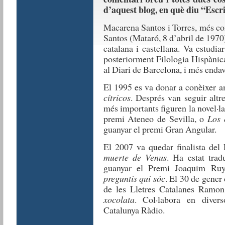
d’aquest blog, en què diu “Esc
Macarena Santos i Torres, més c
Santos (Mataró, 8 d’abril de 1970)
catalana i castellana. Va estudia
posteriorment Filologia Hispànic
al Diari de Barcelona, i més end
El 1995 es va donar a conèixer a
cítricos
. Després van seguir altres
més importants figuren la novel·l
premi Ateneo de Sevilla, o
Los 
guanyar el premi Gran Angular.
El 2007 va quedar finalista de
muerte de Venus
. Ha estat tra
guanyar el Premi Joaquim Ruy
preguntis qui sóc
. El 30 de gene
de les Lletres Catalanes Ramon
xocolata
. Col·labora en diver
Catalunya Ràdio.