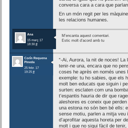
conversa cara a cara que parlant
En un món regit per les màquine
les relacions humanes.
Ana
M’encanta aquest comentari.
15 març 17
Estic molt d’acord amb tu
18:30
#
Corín Requena
“-Ai, Aurora, la nit de noces! La 
Pineda
tenir-ne una, encara que no pen
25 febr. 17
coses he après en només unes 
19:25
#
exemple: tu ho sabies, que els
molt ben educats que siguin i pe
surten: esclaten com una bomba
t’espantis hauria de dir que rage
aleshores es coneix que perden 
una estona no són ben bé ells: 
sense motiu, parlen a mitja veu
d’aprofitar aquesta horeta per 
molt i que no sigui fàcil de tenir