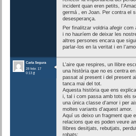
incident quan eren petits, l’Ama
germá , en Joan. Per contra el s
desesperança.
Per finalitzar voldria afegir com
i no hauríem de deixar les nost
altres persones encara que sigu
parlar-los en la veritat i en l’amo
Carla Segura
L’aire que respires, un llibre esc
28 febr. 17
una història que no es centra en
0:13
#
passat al present i del present 
tanca mai del tot.
Aquesta història que ens explica
i, tal i com passa amb tots els
una única classe d’amor i per aix
moltes variants d’aquest amor.
Aquí us deixo un fragment que e
relacions que es poden veure amb 
llibres desitjats, rebutjats, perd
robats: