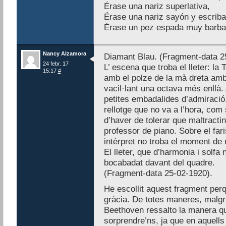
Érase una nariz superlativa,
Érase una nariz sayón y escriba
Érase un pez espada muy barba
Nancy Alzamora
Diamant Blau. (Fragment-data 2
24 febr. 17
L’ escena que troba el lleter: l
15:17
#
amb el polze de la mà dreta amb
vacil·lant una octava més enllà
petites embadalides d’admiració. 
rellotge que no va a l’hora, com 
d’haver de tolerar que maltractin
professor de piano. Sobre el faris
intèrpret no troba el moment de 
El lleter, que d’harmonia i solf
bocabadat davant del quadre.
(Fragment-data 25-02-1920).
He escollit aquest fragment perq
gràcia. De totes maneres, malgr
Beethoven ressalto la manera q
sorprendre’ns, ja que en aquells