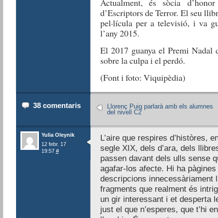
Actualment, és sòcia d’honor
d’Escriptors de Terror. El seu lli
pel·lícula per a televisió, i va
l’any 2015.
El 2017 guanya el Premi Nadal 
sobre la culpa i el perdó.
(Font i foto: Viquipèdia)
38 comentaris
Llorenç Puig parlarà amb els alumnes
del nivell C2
Yulia Oleynik
L’aire que respires d’històres, e
12 febr. 17
segle XIX, dels d’ara, dels llibre
19:57
#
passen davant dels ulls sense q
agafar-los afecte. Hi ha pàgine
descripcions innecessàriament ll
fragments que realment és intriga
un gir interessant i et desperta l
just el que n’esperes, que t’hi e