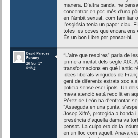
manera. D’altra banda, he pensa
concentrar en poc més d’una pàgi
en l’àmbit sexual, com familiar 
l’església tenia un paper clau. F
totes les coses que encara ens
És un bon llibre per pensar-hi.
David Paredes
“L’aire que respires” parla de les
Fortuny
primera meitat dels segle XIX. 
26 febr. 17
transformacions en què l’antic r
0:48
#
idees liberals vingudes de Franç
gent de diferents estrats socials
policia sense escrúpols. Un del
meva atenció està recollit en aq
Pérez de León ha d’enfrontar-se 
“Asseguda en una punta, s’espe
Josep Xifré, protegida a banda 
presència d’aquella dama va tor
pensat. La culpa era de la indum
en un lloc com aquell. Anava vest