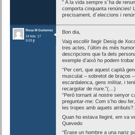
” A la vida sempre s´ha de renu
comporta cinquanta renúncies! La
precisament, d´eleccions i ren
Rosa M Gutierrez
Bon dia,
24 febr. 17
9:03
#
Vaig escollir llegir Desig de Xoc
tres actes, l’últim és més humorí
descripcions que fa dels persona
exemple d’això ho podem trobar 
“Per cert, que aquest capità gen
musculat – sobretot de braços 
escardalenca, gens militar, i te
recargolar de riure.”(…)
“Però tornant al nostre senyor c
preguntar-me: Com s’ho deu fer,
les tropes amb aquets atributs?.
Quan ho estava llegint, em va v
Quevedo
“Érase un hombre a una nariz p