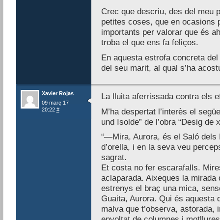
Crec que descriu, des del meu pu
petites coses, que en ocasions
importants per valorar que és ah
troba el que ens fa feliços.
En aquesta estrofa concreta del l
del seu marit, al qual s’ha acost
Xavier Rojas
La lluita aferrissada contra els 
09 març 17
20:22
#
M’ha despertat l’interès el segü
und Isolde” de l’obra “Desig de x
“—Mira, Aurora, és el Saló dels 
d’orella, i en la seva veu percep
sagrat.
Et costa no fer escarafalls. Mir
aclaparada. Aixeques la mirada 
estrenys el braç una mica, sens
Guaita, Aurora. Qui és aquesta 
malva que t’observa, astorada, im
envoltat de columnes i motllures