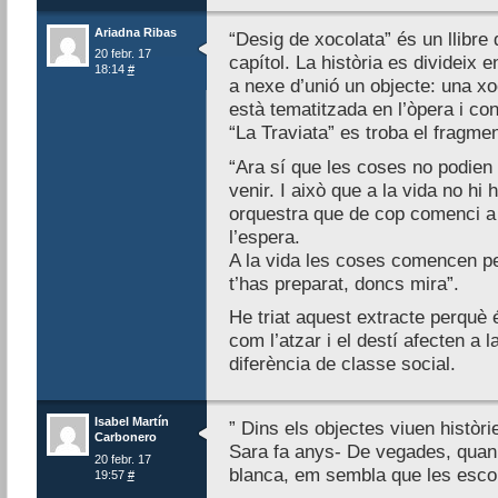
Ariadna Ribas
“Desig de xocolata” és un llibre
20 febr. 17
capítol. La història es divideix
18:14
#
a nexe d’unió un objecte: una xo
està tematitzada en l’òpera i conc
“La Traviata” es troba el fragme
“Ara sí que les coses no podien 
venir. I això que a la vida no hi 
orquestra que de cop comenci a f
l’espera.
A la vida les coses comencen pe
t’has preparat, doncs mira”.
He triat aquest extracte perquè é
com l’atzar i el destí afecten a 
diferència de classe social.
Isabel Martín
” Dins els objectes viuen històri
Carbonero
Sara fa anys- De vegades, quan 
20 febr. 17
blanca, em sembla que les escol
19:57
#