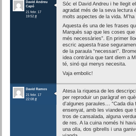
David Andreu
Sóc el David Andreu i he llegit e
Capó
agradat més de la seva lectura é
21 febr. 17
molts aspectes de la vida. M’ha p
19:52
#
Aquesta és una de les frases qu
Marquès sap que les coses que 
més necessàries”. En primer llo
escric aquesta frase segurament 
de la paraula “necessari”. Brome
idea contrària que tant diem a 
té, sinó qui menys necesita.
Vaja embolic!
David Ramos
Atesa la riquesa de les descripc
21 febr. 17
per reproduir un paràgraf en què 
22:08
#
d’algunes paraules… “Cada dia f
ensenyat, amb les viandes que te
tros de cansalada, alguna verdu
de res. A la cuina només hi havia
una olla, dos gibrells i una ganive
vianda