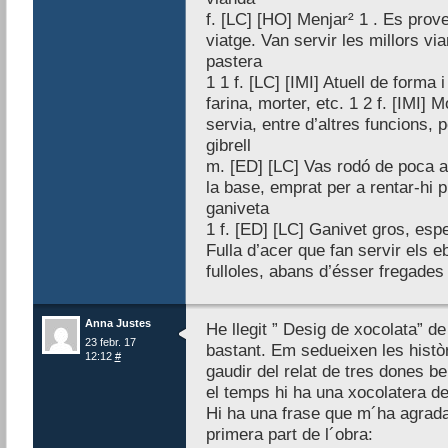
f. [LC] [HO] Menjar² 1 . Es prove
viatge. Van servir les millors v
pastera
1 1 f. [LC] [IMI] Atuell de form
farina, morter, etc. 1 2 f. [IMI]
servia, entre d’altres funcions, p
gibrell
m. [ED] [LC] Vas rodó de poca a
la base, emprat per a rentar-hi pl
ganiveta
1 f. [ED] [LC] Ganivet gros, espe
Fulla d’acer que fan servir els eb
fulloles, abans d’ésser fregades
Anna Justes
He llegit ” Desig de xocolata” d
23 febr. 17
bastant. Em sedueixen les histò
12:12
#
gaudir del relat de tres dones be
el temps hi ha una xocolatera de
Hi ha una frase que m´ha agradat
primera part de l´obra: