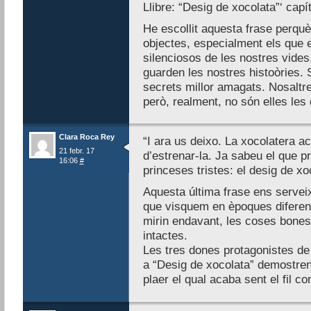
Llibre: “Desig de xocolata”‘ capít
He escollit aquesta frase perquè
objectes, especialment els que
silenciosos de les nostres vide
guarden les nostres histoòries. 
secrets millor amagats. Nosaltr
però, realment, no són elles le
Clara Roca Rey
“I ara us deixo. La xocolatera a
21 febr. 17
d’estrenar-la. Ja sabeu el que p
16:06
#
princeses tristes: el desig de xo
Aquesta última frase ens servei
que visquem en èpoques diferent
mirin endavant, les coses bones
intactes.
Les tres dones protagonistes de
a “Desig de xocolata” demostren
plaer el qual acaba sent el fil co