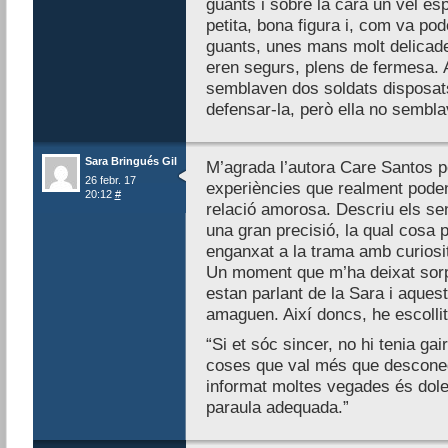
guants i sobre la cara un vel esp
petita, bona figura i, com va po
guants, unes mans molt delicad
eren segurs, plens de fermesa. 
semblaven dos soldats disposats
defensar-la, però ella no sembla
Sara Bringués Gil
M’agrada l’autora Care Santos p
26 febr. 17
experiències que realment pode
20:12
#
relació amorosa. Descriu els s
una gran precisió, la qual cosa 
enganxat a la trama amb curiosi
Un moment que m’ha deixat sorpr
estan parlant de la Sara i aquest
amaguen. Així doncs, he escollit
“Si et sóc sincer, no hi tenia gai
coses que val més que descone
informat moltes vegades és dole
paraula adequada.”