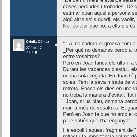
“De camí, mentre avança sense 
coses perdudes i trobades. De q
estimar quan aquella persona se
algú altre se’ls quedi, els vaolir
No, és clar que no, a ells els és 
Orfelia Gómez
” La mainadera el gronxa com a un
27 febr. 17
_Per què no demanes perdó al t
23:00
#
entre vosaltres?
Però en Joan tanca els ulls i fa 
Durant les vacances d’estiu , e
ni una sola vegada. En Joan té
soles. Tem la seva mirada de vid
retrets. Passa els dies en una v
no troba la manera d’evitar, Tot i 
_Joan, si us plau, demana perdó
mai, a més de vosaltres. Et guar
Però en Joan fa que no amb el c
pare sabés que l’ha enganyat.”
He escollit aquest fragment de 
reflectir la importància del perd