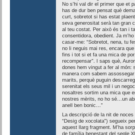
No s’hi val dir el primer que et p
has de dur ben pensat què deman
curt, sobretot si has estat plaent
seva generositat serà tan gran c
al teu costat. Per això és tan i 
consentidora, obedient. Ja m’ho 
casar-me: “Sobretot, nena, tu fes
no li neguis mai res, encara que 
fins i tot si et fa una mica de p
recompensar”. I saps què, Auror
dones hem vingut a fer al món:
manera com sabem assossegar a
marits, perquè puguin descarreg
serenitat els seus mil i un nego
nosaltres sortim una mica que ens 
nostres mèrits, no ho sé…un abri
anell ben bonic…”
La descripció de la nit de noces 
“Desig de xocolata”) segueix per
aquest llarg fragment. M’ha sorp
de família benestant del segle X