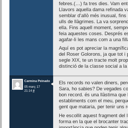
febres.(…) fa tres dies. Vam ente
Llavors aquella dama refinada va
semblar d’allò més inusual, fins 
ulls de llàgrimes. La va sorpre
ella. Fins aquell moment, sempre
feia aquestes coses. Després es 
agafar-li les mans com a una fill
Aquí es pot apreciar la magnífic
del Roser Golorons, ja que tot i
segle XIX, te un tracte molt pro
distinció de la classe social a l
Carmina Peinado
Els records no valen diners, per
05 març 17
Sara, ho sabies? De vegades co
21:14
#
bon record. és una llàstima que
establiments com el meu, perquè 
gent que mataria, per tenir uns r
He escollit aquest fragment del l
forma en la que el brocanter tract
importància que poden tenir algu