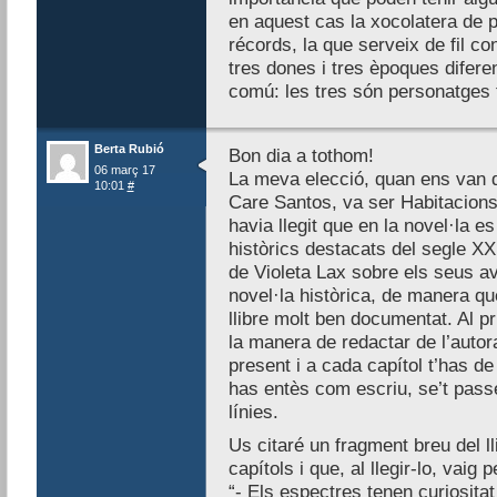
en aquest cas la xocolatera de p
récords, la que serveix de fil co
tres dones i tres èpoques diferen
comú: les tres són personatges f
Berta Rubió
Bon dia a tothom!
06 març 17
La meva elecció, quan ens van di
10:01
#
Care Santos, va ser Habitacions 
havia llegit que en la novel·la 
històrics destacats del segle XX
de Violeta Lax sobre els seus a
novel·la històrica, de manera que
llibre molt ben documentat. Al 
la manera de redactar de l’autora
present i a cada capítol t’has de 
has entès com escriu, se’t pass
línies.
Us citaré un fragment breu del ll
capítols i que, al llegir-lo, vaig
“- Els espectres tenen curiosita