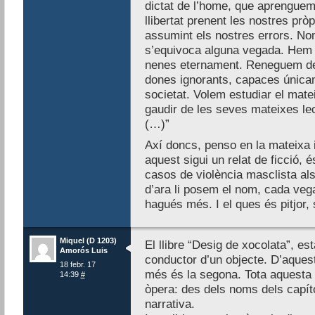
dictat de l’home, que aprenguem 
llibertat prenent les nostres prò
assumint els nostres errors. No
s’equivoca alguna vegada. Hem d
nenes eternament. Reneguem de 
dones ignorants, capaces única
societat. Volem estudiar el mate
gaudir de les seves mateixes le
(…)”
Axí doncs, penso en la mateixa
aquest sigui un relat de ficció, 
casos de violència masclista als
d’ara li posem el nom, cada veg
hagués més. I el ques és pitjor
Miquel (D 1203)
El llibre “Desig de xocolata”, està
Amorós Luis
conductor d’un objecte. D’aquest
18 febr. 17
més és la segona. Tota aquesta s
14:39
#
òpera: des dels noms dels capíto
narrativa.