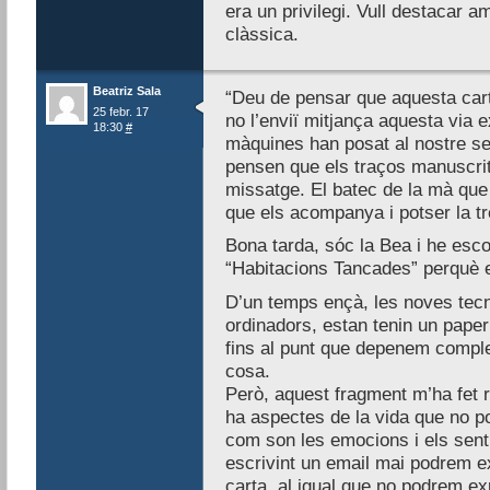
era un privilegi. Vull destacar a
clàssica.
Beatriz Sala
“Deu de pensar que aquesta cart
25 febr. 17
no l’enviï mitjança aquesta via
18:30
#
màquines han posat al nostre se
pensen que els traços manuscri
missatge. El batec de la mà que e
que els acompanya i potser la tre
Bona tarda, sóc la Bea i he escol
“Habitacions Tancades” perquè e
D’un temps ençà, les noves tecn
ordinadors, estan tenin un paper
fins al punt que depenem comple
cosa.
Però, aquest fragment m’ha fet r
ha aspectes de la vida que no p
com son les emocions i els sent
escrivint un email mai podrem e
carta, al igual que no podrem ex