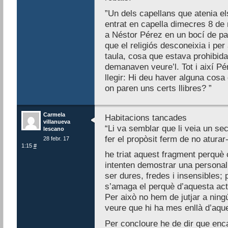
”Un dels capellans que atenia e
entrat en capella dimecres 8 de
a Néstor Pérez en un bocí de pap
que el religiós desconeixia i per 
taula, cosa que estava prohibida
demanaven veure’l. Tot i així Pér
llegir: Hi deu haver alguna cosa
on paren uns certs llibres? ”
Carmela
Habitacions tancades
villanueva
“Li va semblar que li veia un sec
lescano
fer el propòsit ferm de no aturar
28 febr. 17
1:15
#
he triat aquest fragment perquè
intenten demostrar una personali
ser dures, fredes i insensibles;
s’amaga el perquè d’aquesta act
Per això no hem de jutjar a ning
veure que hi ha mes enllà d’aqu
Per concloure he de dir que encar