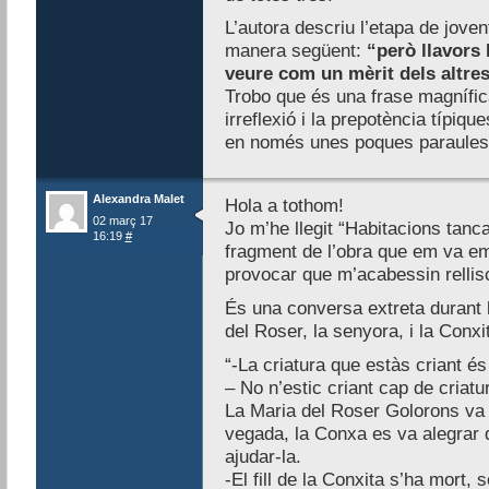
L’autora descriu l’etapa de joven
manera següent:
“però llavors 
veure com un mèrit dels altres
Trobo que és una frase magnífic
irreflexió i la prepotència típi
en només unes poques paraules
Alexandra Malet
Hola a tothom!
02 març 17
Jo m’he llegit “Habitacions tanc
16:19
#
fragment de l’obra que em va em
provocar que m’acabessin rellisc
És una conversa extreta durant l
del Roser, la senyora, i la Conxi
“-La criatura que estàs criant és
– No n’estic criant cap de criatu
La Maria del Roser Golorons va
vegada, la Conxa es va alegrar 
ajudar-la.
-El fill de la Conxita s’ha mort