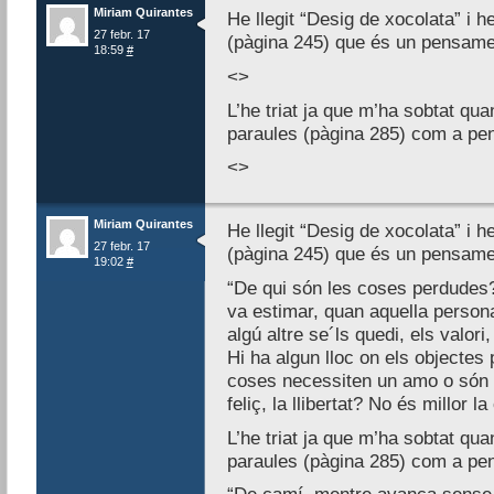
Miriam Quirantes
He llegit “Desig de xocolata” i h
27 febr. 17
(pàgina 245) que és un pensament
18:59
#
<>
L’he triat ja que m’ha sobtat quan
paraules (pàgina 285) com a pe
<>
Miriam Quirantes
He llegit “Desig de xocolata” i h
27 febr. 17
(pàgina 245) que és un pensament
19:02
#
“De qui són les coses perdudes?
va estimar, quan aquella person
algú altre se´ls quedi, els valori
Hi ha algun lloc on els objectes
coses necessiten un amo o són mé
feliç, la llibertat? No és millor 
L’he triat ja que m’ha sobtat quan
paraules (pàgina 285) com a pe