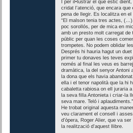
I per il•lustrar el què estic die
cridat l’atenció, que encara que
pena de llegir. Es localitza en el 
“El malson tenia tres actes, (…
poc sorollós, per de mica en mic
amb un presto molt carregat de t
públic per quan les coses comen
trompetes. No podem oblidar les
Després hi hauria hagut un duet 
primer tu donaves les teves expl
només al final les veus es barrej
dramàtica, la del senyor Antoni 
la dona que els havia abandona
ella i el tenor napolità que la hi
cabaletta rabiosa on ell juraria
la seva filla Antonieta i criar-la 
seva mare. Teló i aplaudiments.
He trobat original aquesta maner
veu clarament el consell i asses
d’òpera, Roger Alier, que va ser 
la realització d’aquest llibre.