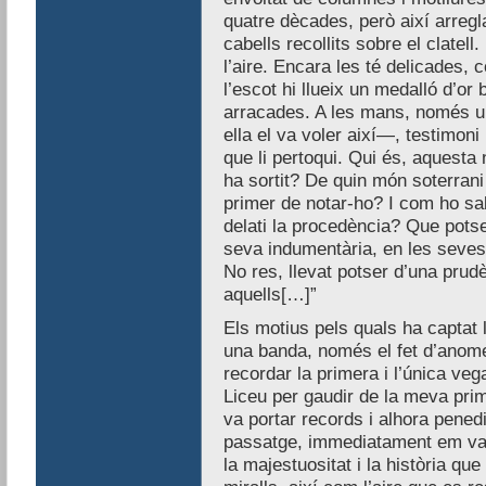
quatre dècades, però així arregl
cabells recollits sobre el clatell.
l’aire. Encara les té delicades, 
l’escot hi llueix un medalló d’or 
arracades. A les mans, només un
ella el va voler així—, testimon
que li pertoqui. Qui és, aquest
ha sortit? De quin món soterrani
primer de notar-ho? I com ho sab
delati la procedència? Que potse
seva indumentària, en les seve
No res, llevat potser d’una pru
aquells[…]”
Els motius pels quals ha captat
una banda, només el fet d’anomen
recordar la primera i l’única veg
Liceu per gaudir de la meva pri
va portar records i alhora penedi
passatge, immediatament em vai
la majestuositat i la història qu