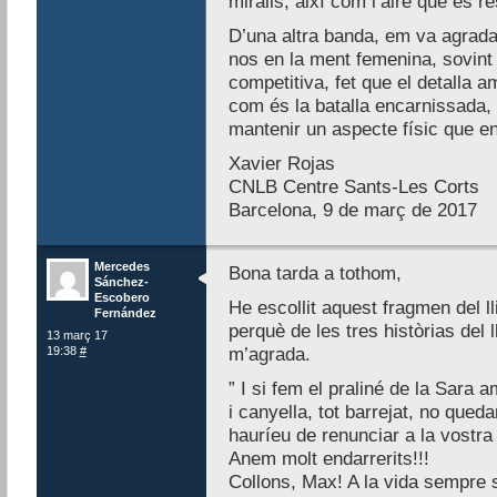
miralls, així com l’aire que es re
D’una altra banda, em va agrada
nos en la ment femenina, sovint
competitiva, fet que el detalla 
com és la batalla encarnissada,
mantenir un aspecte físic que e
Xavier Rojas
CNLB Centre Sants-Les Corts
Barcelona, 9 de març de 2017
Mercedes
Bona tarda a tothom,
Sánchez-
Escobero
He escollit aquest fragmen del l
Fernández
perquè de les tres històrias del 
13 març 17
19:38
#
m’agrada.
” I si fem el praliné de la Sara 
i canyella, tot barrejat, no qued
hauríeu de renunciar a la vostra i
Anem molt endarrerits!!!
Collons, Max! A la vida sempre 