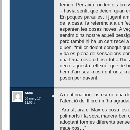
temen. Per això ronden els bress
– havia sentit que deien, quan er
En poques paraules, i jugant amb
de la casa, fa referència a un fe
espanten les coses noves. A ve
sentim dins nostre aquell pessig
però també hi ha un cert recel a
diuen: “millor dolent conegut que
vida és plena de sensacions com
una feina nova o fins i tot a l’ho
deixo aquesta reflexió, que de 
hem d’arriscar-nos i enfrontar-
posen per davant.
Aroia
A continuacion, us escric una d
06 març 17
l’atenció del llibre i m’ha agradat
21:08
#
“Ara sí, ara el Max es posa les u
polimorfs i la seva manera ben 
adoptant formes diferents sense 
mateixos…”