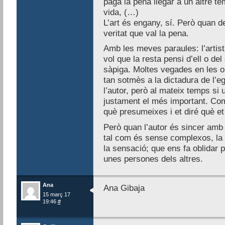
paga la pena llegar a un altre te
vida, (…)
L’art és engany, sí. Però quan d
veritat que val la pena.
Amb les meves paraules: l’artis
vol que la resta pensi d’ell o del
sàpiga. Moltes vegades en les o
tan sotmès a la dictadura de l’e
l’autor, però al mateix temps si u
justament el més important. Com
què presumeixes i et diré què et 
Però quan l’autor és sincer amb 
tal com és sense complexos, la 
la sensació; que ens fa oblidar p
unes persones dels altres.
Ana
Ana Gibaja
15 març 17
19:46
#