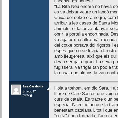
l’acabis. És aquest:
“La Rita Neu encara no havia con
es va deixar veure un landó men
Caixa del cotxe era negra, com le
arribar a les cases de Santa Mòn
animals, el lacai va afanyar-se a
obrir la portella encortinada. De
va agafar una altra mà, menuda 
del cotxe portava dol rigorós i 
espès que no se li veia el rostre
amb lleugeresa, així que els qui
devia ser gaire gran. La seva pr
fugissera, va trigar tan poc a tr
la casa, que alguns la van conf
Sara Casabona
Hola a tothom, em dic Sara, i a 
14 febr. 17
llibre de Care Santos que vaig es
20:32
#
curs de català. És tracte d’un p
especial l’atenció perquè la tra
benestant catalana i, tot i que e
“culta” i ben formada, l’autora 