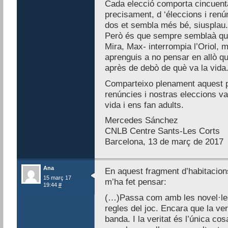
Cada elecció comporta cincuenta 
precisament, d ‘éleccions i ren
dos et sembla més bé, siusplau.
Però és que sempre semblaà que
Mira, Max- interrompia l’Oriol, m
aprenguis a no pensar en allò q
après de debò de què va la vida
Comparteixo plenament aquest p
renúncies i nostras eleccions va
vida i ens fan adults.
Mercedes Sánchez
CNLB Centre Sants-Les Corts
Barcelona, 13 de març de 2017
Ana
En aquest fragment d’habitacion
15 març 17
m’ha fet pensar:
19:44
#
(…)Passa com amb les novel·les:
regles del joc. Encara que la ve
banda. I la veritat és l’única co