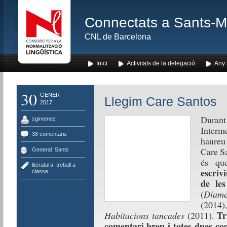
Connectats a Sants-Mon
CNL de Barcelona
Inici
Activitats de la delegació
Any l
30
GENER
Llegim Care Santos
2017
Durant
sgimenez
Interme
38 comentaris
haureu
Care Sa
General
,
Sants
és q
literatura
,
treball a
escriv
classe
de les
(
Diama
(2014
Tr
Habitacions tancades
(2011).
comentari breu i totes dues cos