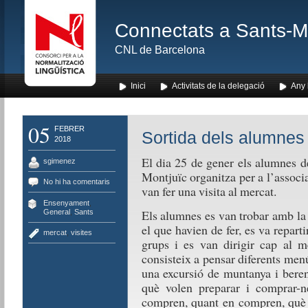
Connectats a Sants-Mon
CNL de Barcelona
Inici
Activitats de la delegació
Any l
05
FEBRER
Sortida dels alumnes 
2018
El dia 25 de gener els alumnes d
sgimenez
Montjuïc organitza per a l’assoc
No hi ha comentaris
van fer una visita al mercat.
Ensenyament
,
Els alumnes es van trobar amb la 
General
,
Sants
el que havien de fer, es va reparti
mercat
,
visites
grups i es van dirigir cap al me
consisteix a pensar diferents men
una excursió de muntanya i beren
què volen preparar i comprar-n
compren, quant en compren, què v