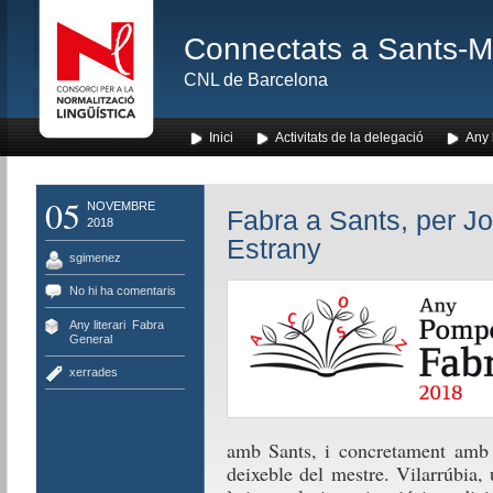
Connectats a Sants-Mon
CNL de Barcelona
Inici
Activitats de la delegació
Any l
05
NOVEMBRE
Fabra a Sants, per Jo
2018
Estrany
sgimenez
No hi ha comentaris
Any literari
,
Fabra
,
General
xerrades
amb Sants, i concretament amb e
deixeble del mestre. Vilarrúbia,