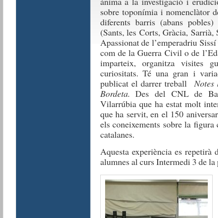
ànima a la investigació i erudici
sobre toponímia i nomenclàtor de
diferents barris (abans pobles
(Sants, les Corts, Gràcia, Sarrià
Apassionat de l’emperadriu Sissí t
com de la Guerra Civil o de l’Ed
imparteix, organitza visites 
curiositats. Té una gran i vari
publicat el darrer treball
Notes 
Bordeta.
Des del CNL de Barc
Vilarrúbia que ha estat molt inte
que ha servit, en el 150 aniversa
els coneixements sobre la figura 
catalanes.
Aquesta experiència es repetirà 
alumnes al curs Intermedi 3 de la