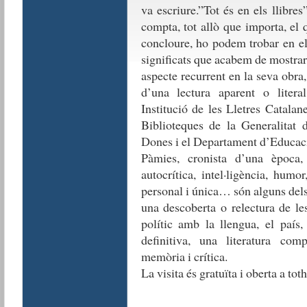
va escriure.”Tot és en els llibre
compta, tot allò que importa, el
concloure, ho podem trobar en els
significats que acabem de mostrar
aspecte recurrent en la seva obra
d’una lectura aparent o litera
Institució de les Lletres Catalan
Biblioteques de la Generalitat d
Dones i el Departament d’Educac
Pàmies, cronista d’una època,
autocrítica, intel·ligència, humo
personal i única… són alguns del
una descoberta o relectura de le
polític amb la llengua, el país,
definitiva, una literatura co
memòria i crítica.
La visita és gratuïta i oberta a to