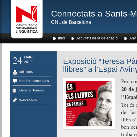
Connectats a Sants-Mon
CNL de Barcelona
Inici
Activitats de la delegació
Any l
24
MAIG
Exposició “Teresa Pàm
2019
llibres” a l’Espai Avin
sgimenez
Per co
No hi ha comentaris
20 de 
General
,
Pàmies
Espa
l’
exposicions
Tot és 
de les
llibres
ben cer
troba r