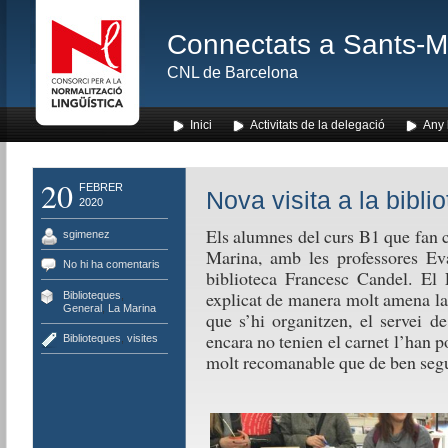
Connectats a Sants-Mon
CNL de Barcelona
Inici
Activitats de la delegació
Any l
20
FEBRER
Nova visita a la bibl
2020
Els alumnes del curs B1 que fan c
sgimenez
Marina, amb les professores Eva
No hi ha comentaris
biblioteca Francesc Candel. El F
explicat de manera molt amena la h
Biblioteques
,
General
,
La Marina
que s’hi organitzen, el servei d
encara no tenien el carnet l’han po
Biblioteques
,
visites
molt recomanable que de ben segur