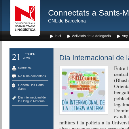
Connectats a Sants-Mon
CNL de Barcelona
Inici
Activitats de la delegació
Any l
21
FEBRER
Dia Internacional de 
2020
Entre 1
sgimenez
centra
No hi ha comentaris
(Bhas
Orient
General
,
les Corts
,
Sants
bengal
poblac
Dia Internacioanl de
la Llengua Materna
legalm
Domini 
estudia
militars i la policia a la Univers
altres persones van ser assassin