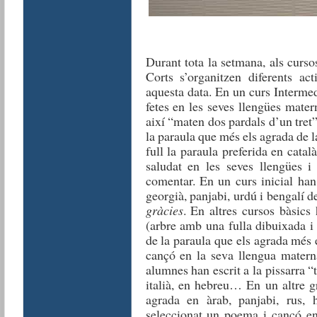
Durant tota la setmana, als curso
Corts s’organitzen diferents ac
aquesta data. En un curs Interme
fetes en les seves llengües mater
així “maten dos pardals d’un tret
la paraula que més els agrada de l
full la paraula preferida en catal
saludat en les seves llengües 
comentar. En un curs inicial han
georgià, panjabi, urdú i bengalí d
gràcies
. En altres cursos bàsics
(arbre amb una fulla dibuixada 
de la paraula que els agrada més
cançó en la seva llengua materna
alumnes han escrit a la pissarra “
italià, en hebreu… En un altre g
agrada en àrab, panjabi, rus, 
seleccionat un poema i cançó en 