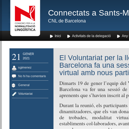
Connectats a Sants-Mon
CNL de Barcelona
Inici
Activitats de la delegació
Any l
21
GENER
El Voluntariat per la
2021
Barcelona fa una ses
sgimenez
virtual amb nous part
No hi ha comentaris
Dimarts 19 de gener l’equip del 
General
Barcelona va fer una sessió de 
aprenents que s’havien inscrit al 
Voluntariat
Durant la reunió, els participants
dinamitzadores, que els van dona
de trobades, modalitat virtual
establiments col·laboradors, ava