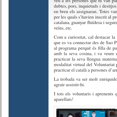
veu a les persones que hi van par
dubtes, pors, inquietuds i desitjo
en breu els assignaran. Totes van
per les quals s’havien inscrit al p
catalana, guanyar fluïdesa i segur
veïns, etc.
Com a curiositat, cal destacar la
que es va connectar des de Sao P
al programa perquè és filla de pa
amb la seva cosina, i va veure 
practicar la seva llengua matern
modalitat virtual del Voluntariat 
practicar el català a persones d’a
La trobada va ser molt enriquido
agrair assistir-hi.
I tots els voluntaris i aprenents 
aparellats!