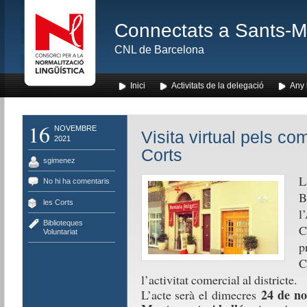
Connectats a Sants-Mon
CNL de Barcelona
Inici
Activitats de la delegació
Any l
16
NOVEMBRE
Visita virtual pels c
2021
Corts
sgimenez
L
No hi ha comentaris
B
les Corts
l
Biblioteques
,
C
Voluntariat
p
C
l’activitat comercial al districte.
24 de no
L’acte serà el dimecres