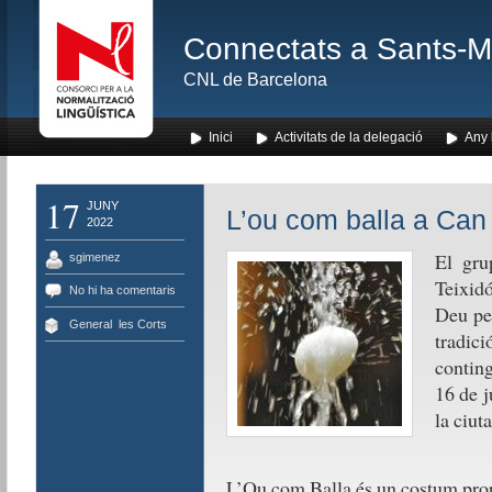
Connectats a Sants-Mon
CNL de Barcelona
Inici
Activitats de la delegació
Any l
17
JUNY
L’ou com balla a Can
2022
El gru
sgimenez
Teixidó
No hi ha comentaris
Deu per
General
,
les Corts
tradi
conting
16 de j
la ciuta
L’Ou com Balla és un costum propi