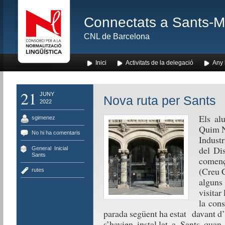
Connectats a Sants-Mon
CNL de Barcelona
Inici
Activitats de la delegació
Any l
21
JUNY
Nova ruta per Sants
2022
Els al
sgimenez
Quim Na
No hi ha comentaris
Industr
del Di
General
,
Inicial
,
Sants
comença
(Creu C
rutes
alguns 
visitar 
la cons
parada següent ha estat davant d’
s’havien instal·lat a Sants quan