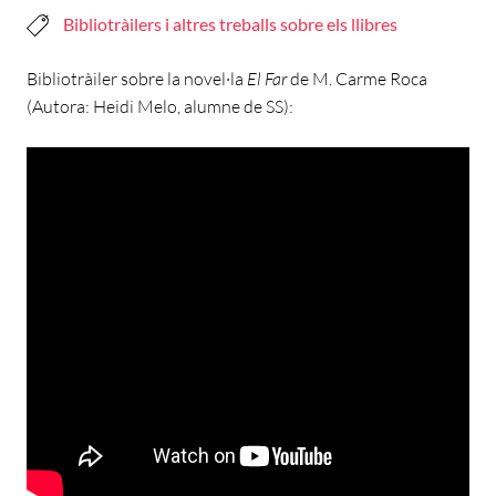
Bibliotràilers i altres treballs sobre els llibres
Bibliotràiler sobre la novel·la
El Far
de M. Carme Roca
(Autora: Heidi Melo, alumne de SS):