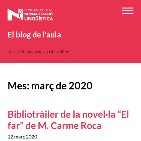
Vés
al
Menú
contingut
El blog de l'aula
SLC de Cerdanyola del Vallès
Mes:
març de 2020
Bibliotràiler de la novel·la “El
far” de M. Carme Roca
12 març 2020