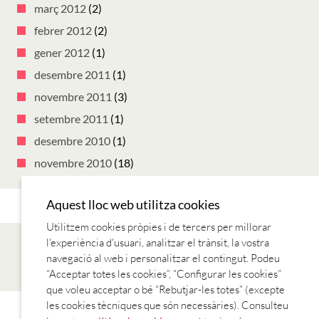
març 2012
(2)
febrer 2012
(2)
gener 2012
(1)
desembre 2011
(1)
novembre 2011
(3)
setembre 2011
(1)
desembre 2010
(1)
novembre 2010
(18)
Aquest lloc web utilitza cookies
Utilitzem cookies pròpies i de tercers per millorar
l'experiència d'usuari, analitzar el trànsit, la vostra
navegació al web i personalitzar el contingut. Podeu
“Acceptar totes les cookies”, “Configurar les cookies”
que voleu acceptar o bé “Rebutjar-les totes” (excepte
les cookies tècniques que són necessàries). Consulteu
CANÇONS
LECTURES
REVISTES
SÈRIES TV
TV I RÀDIO