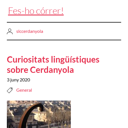
Fes-ho córrer!
slccerdanyola
Curiositats lingüístiques
sobre Cerdanyola
3 juny 2020
General