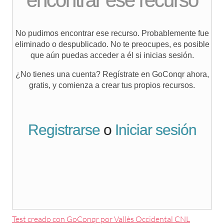
Test creado con GoConqr por Vallès Occidental CNL