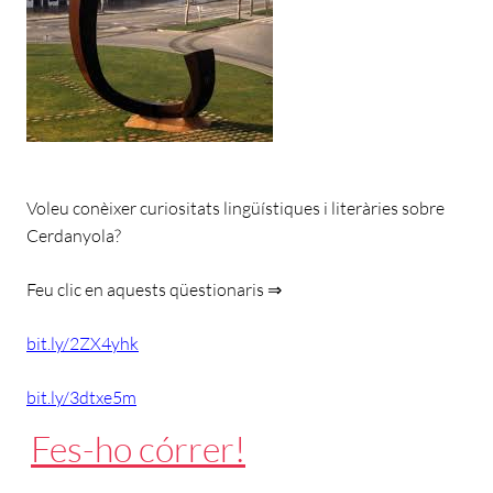
Voleu conèixer curiositats lingüístiques i literàries sobre
Cerdanyola?
Feu clic en aquests qüestionaris ⇒
bit.ly/2ZX4yhk
bit.ly/3dtxe5m
Fes-ho córrer!