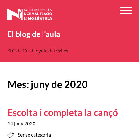
Vés
al
Menú
contingut
El blog de l'aula
SLC de Cerdanyola del Vallès
Mes:
juny de 2020
Escolta i completa la cançó
14 juny 2020
Sense categoria