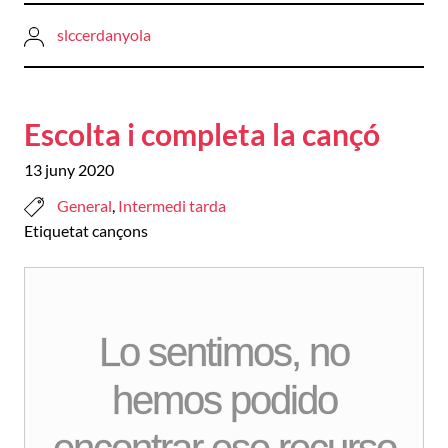
slccerdanyola
Escolta i completa la cançó
13 juny 2020
General
,
Intermedi tarda
Etiquetat
cançons