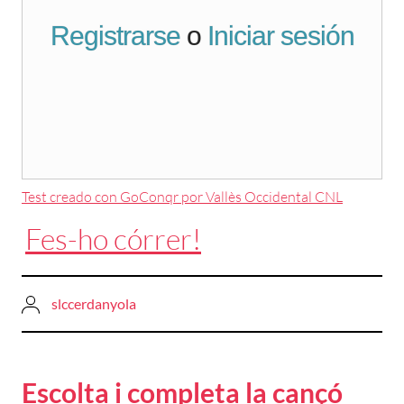
Test creado con GoConqr por Vallès Occidental CNL
Fes-ho córrer!
slccerdanyola
Escolta i completa la cançó