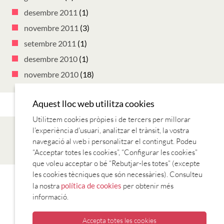
desembre 2011
(1)
novembre 2011
(3)
setembre 2011
(1)
desembre 2010
(1)
novembre 2010
(18)
Aquest lloc web utilitza cookies
Utilitzem cookies pròpies i de tercers per millorar
l'experiència d'usuari, analitzar el trànsit, la vostra
navegació al web i personalitzar el contingut. Podeu
“Acceptar totes les cookies”, “Configurar les cookies”
que voleu acceptar o bé “Rebutjar-les totes” (excepte
les cookies tècniques que són necessàries). Consulteu
CANÇONS
LECTURES
REVISTES
SÈRIES TV
TV I RÀDIO
la nostra
política de cookies
per obtenir més
informació.
Accepta totes les cookies