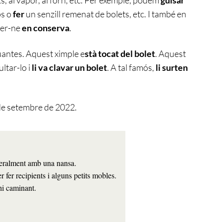
ps o
fer
un senzill remenat de bolets, etc. I també en
fer-ne
en conserva
.
uantes. Aquest ximple e
stà tocat del bolet
. Aquest
ultar-lo i
li va clavar un bolet
. A tal famós,
li surten
de setembre de 2022.
er fer recipients i alguns petits mobles.
hi caminant.
