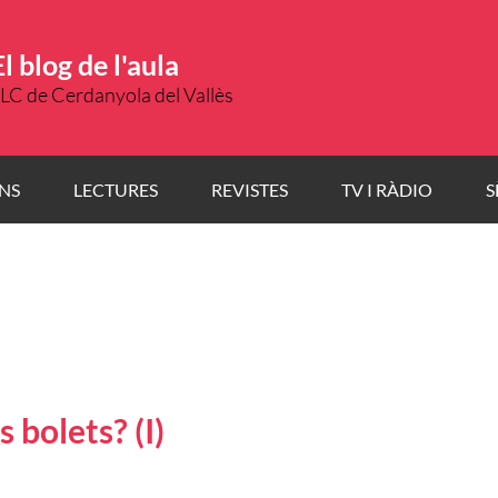
El blog de l'aula
LC de Cerdanyola del Vallès
NS
LECTURES
REVISTES
TV I RÀDIO
S
 bolets? (I)