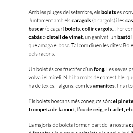
Amb les pluges del setembre, els
bolets
es conv
Juntament amb els
caragols
(o cargols) i les
ca
buscar
(o caçar)
bolets
,
collir cargols
… Per co
cabàs
o
cistell
de vímet
, un ganivet, un
bastó
i
que amaga el bosc. Tal com diuen les dites: Bolet
pels racons.
Un bolet és cos fructífer d’un
fong
. Les seves pa
volva i el miceli. N’hi ha molts de comestible, q
ha de tòxics, i alguns, com les
amanites
, fins i
Els bolets boscans més coneguts són:
el pinete
trompeta de la mort, l’ou de reig, el carlet, el
La majoria de bolets formen part de la nostra
c
diferents: a la planxa o saltejats a la paella, bul