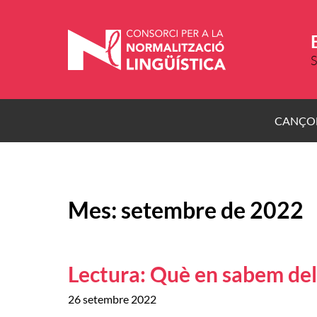
Vés
al
contingut
S
CANÇO
Mes:
setembre de 2022
Lectura: Què en sabem dels
26 setembre 2022