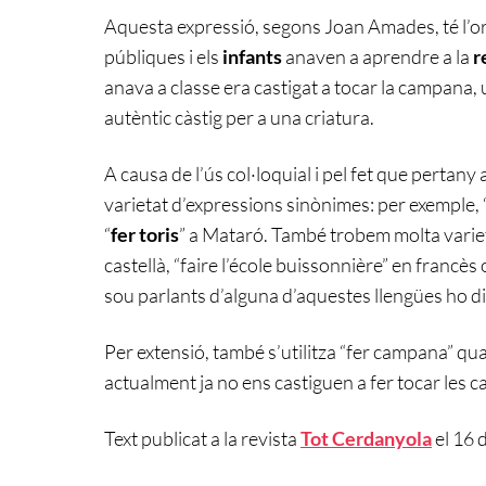
Aquesta expressió, segons Joan Amades, té l’or
públiques i els
infants
anaven a aprendre a la
r
anava a classe era castigat a tocar la campana,
autèntic càstig per a una criatura.
A causa de l’ús col·loquial i pel fet que pertany a
varietat d’expressions sinònimes: per exemple, 
“
fer toris
” a Mataró. També trobem molta varieta
castellà, “faire l’école buissonnière” en francès 
sou parlants d’alguna d’aquestes llengües ho d
Per extensió, també s’utilitza “fer campana” qua
actualment ja no ens castiguen a fer tocar les 
Text publicat a la revista
Tot Cerdanyola
el 16 