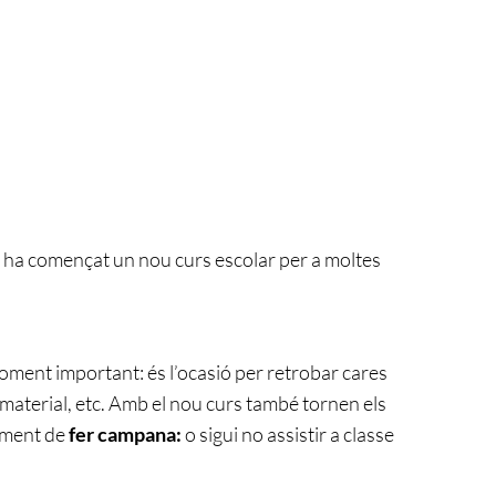
ha començat un nou curs escolar per a moltes
oment important: és l’ocasió per retrobar cares
aterial, etc. Amb el nou curs també tornen els
moment de
fer campana:
o sigui no assistir a classe