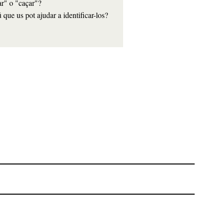
r" o "caçar"?
que us pot ajudar a identificar-los?
     