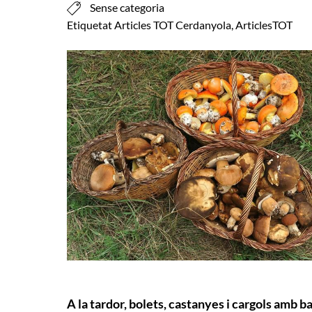
Sense categoria
Etiquetat
Articles TOT Cerdanyola
,
ArticlesTOT
A la tardor, bolets, castanyes i cargols amb b