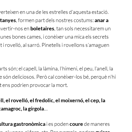
erteixen en una de les estrelles d’aquesta estació.
stanyes
, formen part dels nostres costums:
anar a
nvertir-nos en
boletaires
, tan sols necessitarem un
 unes bones cames, i conèixer una mica els secrets
 i rovelló, al sarró. Pinetells i rovellons s’amaguen
rts són; el capell, la làmina, l’himeni, el peu, l’anell, la
ue són deliciosos. Però cal conèixer-los bé, perquè n’hi
 tot ens podrien provocar la mort.
ll, el rovelló, el fredolic, el moixernó, el cep, la
 camagroc, la gírgola
…
ultura gastronòmica
i es poden
coure
de maneres
lits, al vapor, al forn, etc. Per exemple, podem
guisar