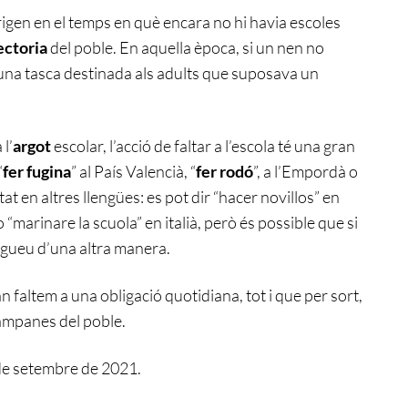
igen en el temps en què encara no hi havia escoles
ectoria
del poble. En aquella època, si un nen no
 una tasca destinada als adults que suposava un
 l’
argot
escolar, l’acció de faltar a l’escola té una gran
“
fer fugina
” al País Valencià, “
fer rodó
”, a l’Empordà o
t en altres llengües: es pot dir “hacer novillos” en
o “marinare la scuola” en italià, però és possible que si
igueu d’una altra manera.
n faltem a una obligació quotidiana, tot i que per sort,
campanes del poble.
de setembre de 2021.