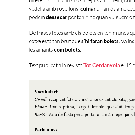
vedella amb rovellons,
cuinar
un arròs amb ce
podem
dessecar
per tenir-ne quan vulguem o 
De frases fetes amb els bolets en tenim unes q
cotxe està tan brut que
s’hi faran bolets
. Va ins
les amants
com bolets
.
Text publicat a la revista
Tot Cerdanyola
el 15 
Cistell:
Vímet: 
Branca prima, llarga i flexible, que s'utilitza p
Bastó: 
Vara de fusta per a portar a la mà i repenjar-s’
Parlem-ne: