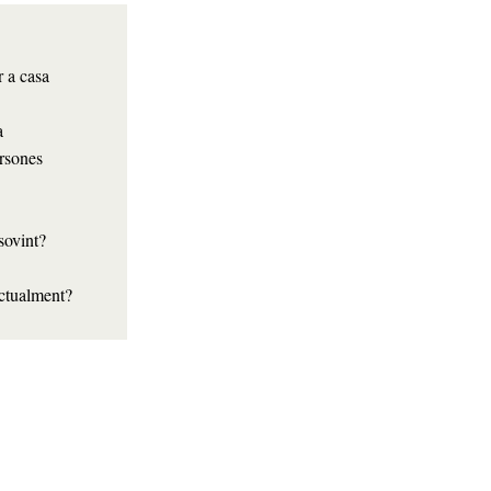
ersones
sovint? 
ualment?        