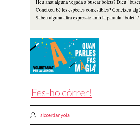
Heu anat alguna vegada a buscar bolets? Dieu "busca
Coneixeu bé les espècies comestibles? Coneixeu algú 
Sabeu alguna altra expressió amb la paraula "bolet"?   
Fes-ho córrer!
slccerdanyola