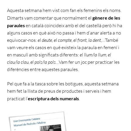
Aquesta setmana hem vist com fan els femenins els noms.
Dimarts vam comentar que normalment el
gènere de les
paraules
en català coincideix amb el del castellà però hi ha
alguns casos en què això no passa i hem d’anar alerta a no
equivocar-nos:
el deute, el compte, el front, la dent
,…També
vam veure els casos en què existeix la paraula en femení i
en masculí amb significats diferents:
el llum/la llum, el
clau/la clau, el pols/la pols
…Vam fer un joc per practicar les
diferències entre aquestes paraules.
Pel que fa a la tasca sobre les botigues, aquesta setmana
hem fet la llista de preus de productes i serveis i hem
practicat l’
escriptura dels numerals
.