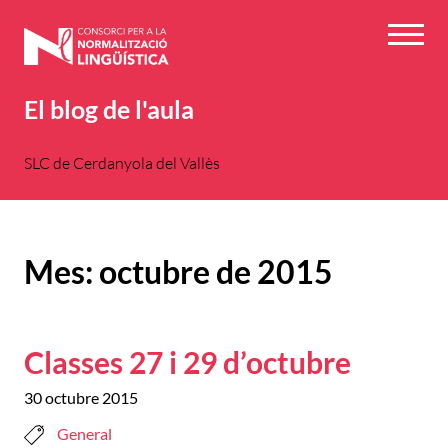
Vés
al
Menú
contingut
El blog de l'aula
SLC de Cerdanyola del Vallès
Mes:
octubre de 2015
Classes 27 i 29 d’octubre
30 octubre 2015
General