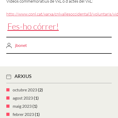
Vídeos commemoratius de VxL o d’actes del VxL:
http://www.cpnl.cat/xarxa/cnlvallesoccidental3/voluntaris/vi
Fes-ho córrer!
jbonet
ARXIUS
octubre 2023
(2)
agost 2023
(1)
maig 2023
(1)
febrer 2023
(1)