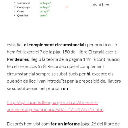
Avui hem
estudiat
el complement circumstancial
i per practicar-lo
hem fet l’exercici 7 de la pàg. 150 del llibre El català escrit.
Per
deures
, llegiu la teoria de la pàgina 149 i a continuació
feu els exercicis 5 i 8. Recordeu que el complement
circumstancial sempre se substitueix per
hi
, excepte els
que són de lloc i van introduïts per la preposició de, llavors
se substitueixen pel pronom
en
.
http://aplicacions.llengua.gencat.cat/itineraris-
aprenentatge/suficiencia/scl/scl1/scl17/scl17.htm
Després hem vist com
fer un informe
(pàg. 26 del llibre de