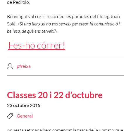
de Pedrolo.
Benvinguts al curs i recordeu les paraules del filòleg Joan
Solà: «
Si una llengua no ens serveix per crear-hi comunicació i
bellesa, de què ens serveix?»
Fes-ho córrer!
pfreixa
Classes 20 i 22 d’octubre
23 octubre 2015
General
Aquesta setmana hem començat la tasca de la unitat 2 que