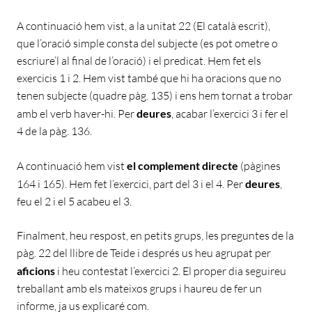
A continuació hem vist, a la unitat 22 (El català escrit),
que l’oració simple consta del subjecte (es pot ometre o
escriure’l al final de l’oració) i el predicat. Hem fet els
exercicis 1 i 2. Hem vist també que hi ha oracions que no
tenen subjecte (quadre pàg. 135) i ens hem tornat a trobar
amb el verb haver-hi. Per
deures
, acabar l’exercici 3 i fer el
4 de la pàg. 136.
A continuació hem vist
el complement directe
(pàgines
164 i 165). Hem fet l’exercici, part del 3 i el 4. Per
deures
,
feu el 2 i el 5 acabeu el 3.
Finalment, heu respost, en petits grups, les preguntes de la
pàg. 22 del llibre de Teide i després us heu agrupat per
aficions
i heu contestat l’exercici 2. El proper dia seguireu
treballant amb els mateixos grups i haureu de fer un
informe, ja us explicaré com.