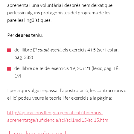
aprenenta i una voluntària i després hem deixat que
parlessin alguns protagonistes del programa de les
parelles lingüístiques.
Per
deures
teniu:
del llibre
El català escrit
, els exercicis 4 i 5 (ser i estar,
pàg. 232)
del llibre de Teide, exercicis 19, 20 i 21 (lèxic, pàg. 18 i
19)
I per a qui vulgui repassar l’apostrofació, les contraccions o
el ‘lo’, podeu veure la teoria i fer exercicis a la pàgina:
http://aplicacions.llengua.gencat.cat/itineraris-
aprenentatge/suficiencia/scl/scl1/scl15/scl15.htm
Fes-ho córrer!