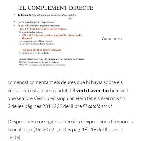
Avui hem
començat comentant els deures que hi havia sobre els
verbs ser i estar i hem parlat del
verb haver-hi
i hem vist
que sempre s’escriu en singular. Hem fet els exercicis 2 i
3 de les pàgines 231 i 232 del llibre
El català escrit
.
Després hem corregit els exercicis d’expressions temporals
i vocabulari (19, 20 i 21, de les pàg. 18 i 19 del llibre de
Teide).