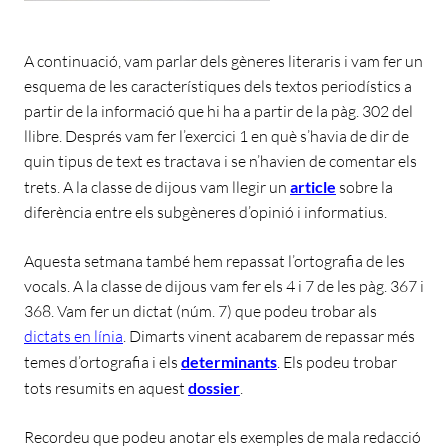
A continuació, vam parlar dels gèneres literaris i vam fer un
esquema de les característiques dels textos periodístics a
partir de la informació que hi ha a partir de la pàg. 302 del
llibre. Després vam fer l’exercici 1 en què s’havia de dir de
quin tipus de text es tractava i se n’havien de comentar els
trets. A la classe de dijous vam llegir un
article
sobre la
diferència entre els subgèneres d’opinió i informatius.
Aquesta setmana també hem repassat l’ortografia de les
vocals. A la classe de dijous vam fer els 4 i 7 de les pàg. 367 i
368. Vam fer un dictat (núm. 7) que podeu trobar als
dictats en línia
. Dimarts vinent acabarem de repassar més
temes d’ortografia i els
determinants
. Els podeu trobar
tots resumits en aquest
dossier
.
Recordeu que podeu anotar els exemples de mala redacció