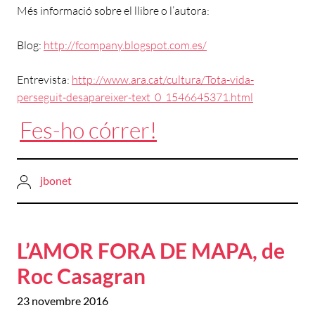
Més informació sobre el llibre o l’autora:
Blog:
http://fcompany.blogspot.com.es/
Entrevista:
http://www.ara.cat/cultura/Tota-vida-
perseguit-desapareixer-text_0_1546645371.html
Fes-ho córrer!
jbonet
L’AMOR FORA DE MAPA, de
Roc Casagran
23 novembre 2016