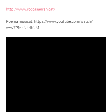
http://www.roccasagran.cat/
Poema musicat: https://www.youtube.com/watch?
v=w7PMsN44KJM