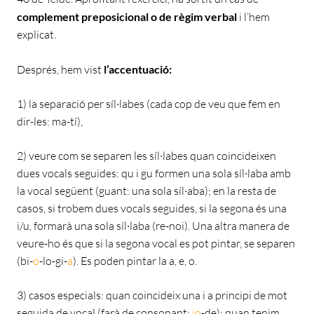
complement preposicional o de règim verbal
i l’hem
explicat.
Després, hem vist
l’accentuació:
1) la separació per síl·labes (cada cop de veu que fem en
dir-les: ma-tí),
2) veure com se separen les síl·labes quan coincideixen
dues vocals seguides: qu i gu formen una sola síl·laba amb
la vocal següent (guant: una sola síl·aba); en la resta de
casos, si trobem dues vocals seguides, si la segona és una
i/u, formarà una sola síl·laba (re-noi). Una altra manera de
veure-ho és que si la segona vocal es pot pintar, se separen
(bi-
o
-lo-gi-
a
). Es poden pintar la a, e, o.
3) casos especials: quan coincideix una i a principi de mot
seguida de vocal (farà de consonant:
io
-de); quan tenim