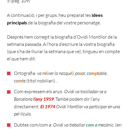
5 (pàg. 109)
A continuació, i per grups, heu preparat les
idees
principals
de la biografia del vostre personatge.
Després hem corregit la biografia d’Ovidi Montllor de la
setmana passada. A l’hora d’escriure la vostra biografia
(que s’ha de lliurar la setmana que ve), tingueu en compte
el que hem dit:
Ortografia:
va n
é
ixer (o nasqu
é
), po
s
ar, co
mp
table,
co
m
te
(títol nobiliari)…
Com expressem els anys:
Ovidi va traslladar-se a
Barcelona
l’any 1959
. També podem dir l’any
directament:
El 1974
Ovidi Montllor va participar en una
pel·lícula
.
Dubtes com/com a:
Ovidi va treballar
com a
mecànic
. (en