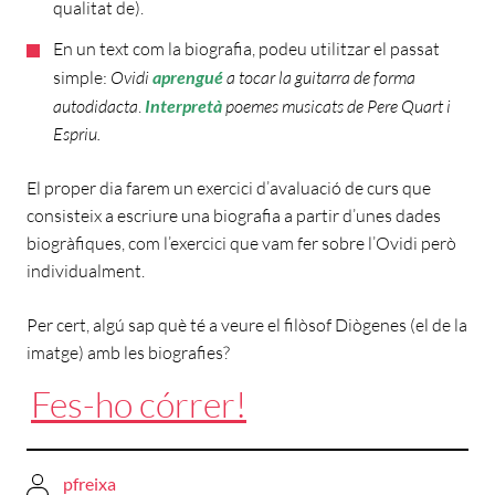
qualitat de).
En un text com la biografia, podeu utilitzar el passat
simple:
Ovidi
aprengué
a tocar la guitarra de forma
autodidacta
.
Interpretà
poemes musicats de Pere Quart i
Espriu.
El proper dia farem un exercici d’avaluació de curs que
consisteix a escriure una biografia a partir d’unes dades
biogràfiques, com l’exercici que vam fer sobre l’Ovidi però
individualment.
Per cert, algú sap què té a veure el filòsof Diògenes (el de la
imatge) amb les biografies?
Fes-ho córrer!
pfreixa