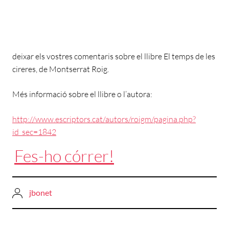
deixar els vostres comentaris sobre el llibre El temps de les
cireres, de Montserrat Roig.
Més informació sobre el llibre o l’autora:
http://www.escriptors.cat/autors/roigm/pagina.php?
id_sec=1842
Fes-ho córrer!
jbonet