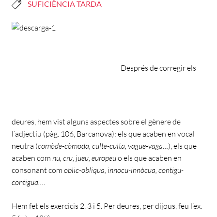
SUFICIÈNCIA TARDA
Després de corregir els
deures, hem vist alguns aspectes sobre el gènere de
l’adjectiu (pàg. 106, Barcanova): els que acaben en vocal
neutra (
comòde-còmoda, culte-culta, vague-vaga…
), els que
acaben com
nu, cru, jueu, europeu
o els que acaben en
consonant com
oblic-obliqua, innocu-innòcua, contigu-
contigua…
.
Hem fet els exercicis 2, 3 i 5. Per deures, per dijous, feu l’ex.