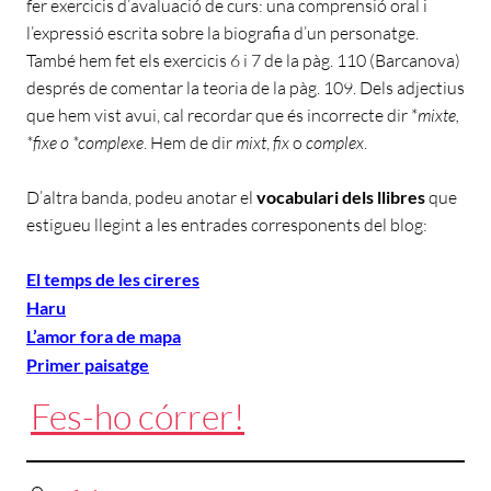
fer exercicis d’avaluació de curs: una comprensió oral i
l’expressió escrita sobre la biografia d’un personatge.
També hem fet els exercicis 6 i 7 de la pàg. 110 (Barcanova)
després de comentar la teoria de la pàg. 109. Dels adjectius
que hem vist avui, cal recordar que és incorrecte dir *
mixte,
*fixe o *complexe
. Hem de dir
mixt
,
fix
o
complex
.
D’altra banda, podeu anotar el
vocabulari dels llibres
que
estigueu llegint a les entrades corresponents del blog:
El temps de les cireres
Haru
L’amor fora de mapa
Primer paisatge
Fes-ho córrer!