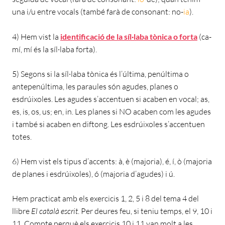
una i/u entre vocals (també farà de consonant: no-
ia
).
4) Hem vist la
identificació de la síl·laba tònica o forta
(ca-
mí, mí és la síl·laba forta).
5) Segons si la síl·laba tònica és l’última, penúltima o
antepenúltima, les paraules són agudes, planes o
esdrúixoles. Les agudes s’accentuen si acaben en vocal; as,
es, is, os, us; en, in. Les planes si NO acaben com les agudes
i també si acaben en diftong. Les esdrúixoles s’accentuen
totes.
6) Hem vist els tipus d’accents: à, è (majoria), é, í, ò (majoria
de planes i esdrúixoles), ó (majoria d’agudes) i ú.
Hem practicat amb els exercicis 1, 2, 5 i 8 del tema 4 del
llibre
El català escrit
. Per deures feu, si teniu temps, el 9, 10 i
11. Compte perquè els exercicis 10 i 11 van molt a les