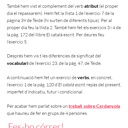
També hem vist el complement del verb
atribut
(el proper
dia el repassarem). Hem fet la llista 1 de l’exercici 7 de la
pàgina 39 de Teide (hi surten de diferents tipus). Per al
proper dia feu la llista 2. També hem fet els exercicis 3 i 4 de
la pàg. 172 del llibre El català escrit. Per deures feu
l’exercici 5.
Després hem vis t les diferències de significat del
vocabulari
de l’exercici 23, de la pàg. 47, de Teide.
A continuació hem fet un exercici de
verbs
, en concret,
l’exercici 1 de la pàg. 120 d’
El català escrit:
repàs del present,
imperfet d’indicatiu, futur i condicional.
Per acabar hem parlat sobre un
treball sobre Cerdanyola
que haureu de fer en grups de 4 persones.
Fes-ho córrer!