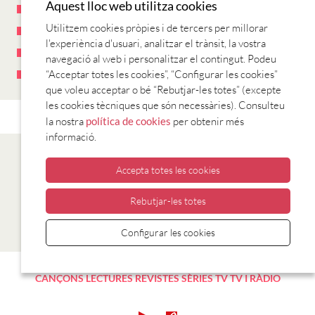
Aquest lloc web utilitza cookies
novembre 2011
(3)
Utilitzem cookies pròpies i de tercers per millorar
setembre 2011
(1)
l'experiència d'usuari, analitzar el trànsit, la vostra
desembre 2010
(1)
navegació al web i personalitzar el contingut. Podeu
“Acceptar totes les cookies”, “Configurar les cookies”
novembre 2010
(18)
que voleu acceptar o bé “Rebutjar-les totes” (excepte
les cookies tècniques que són necessàries). Consulteu
la nostra
política de cookies
per obtenir més
informació.
Accepta totes les cookies
Navegació
1
2
3
d'entrades
Rebutjar-les totes
Configurar les cookies
CANÇONS
LECTURES
REVISTES
SÈRIES TV
TV I RÀDIO