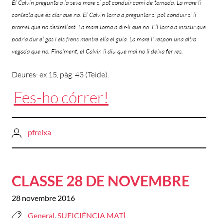
El Calvin pregunta a la seva mare si pot conduir camí de tornada. La mare li
contesta que és clar que no. El Calvin torna a preguntar si pot conduir si li
promet que no s’estrellarà. La mare torna a dir-li que no. Ell torna a insistir que
podria dur el gas i els frens mentre ella el guia. La mare li respon una altra
vegada que no. Finalment, el Calvin li diu que mai no li deixa fer res.
Deures: ex 15, pàg. 43 (Teide).
Fes-ho córrer!
pfreixa
CLASSE 28 DE NOVEMBRE
28 novembre 2016
General
,
SUFICIÈNCIA MATÍ