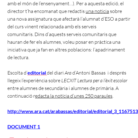
amb el món de l’ensenyament…). Per a aquesta edició, el
director t’ha encomanat que redactis
una noticia
sobre
una nova assignatura que afectarà l’alumnat d’ESO a partir
del curs vinent relacionada amb els serveis
comunitaris.
Dins d’aquests serveis comunitaris que
hauran de fer els alumnes, voleu posar en pràctica una
iniciativa que ja fan en altres poblacions: l’apadrinament
de lectura.
Escolta d’
editorial
del diari
Ara
d’Antoni Bassas i després
llegeix l’experiència sobre
LECXIT Lectura per a l’èxit escolar
entre alumnes de secundària i alumnes de primària. A
continuació r
edacta la notícia d’unes 250 paraules
.
http://www.ara.cat/arabassas/editorial/editorial_3_116751
DOCUMENT 1