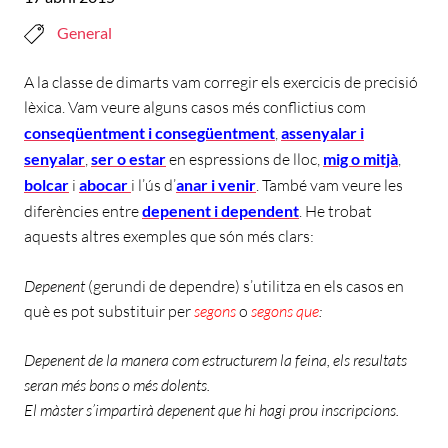
General
A la classe de dimarts vam corregir els exercicis de precisió
lèxica. Vam veure alguns casos més conflictius com
conseqüentment i consegüentment
,
assenyalar i
senyalar
,
ser o estar
en espressions de lloc
,
mig o mitjà
,
bolcar
i
abocar
i l’ús d’
anar i venir
. També vam veure les
diferències entre
depenent i dependent
. He trobat
aquests altres exemples que són més clars:
Depenent
(gerundi de dependre)
s’utilitza en els casos en
què es pot substituir per
segons
o
segons que
:
Depenent de la manera com estructurem la feina, els resultats
seran més bons o més dolents.
El màster s’impartirà depenent que hi hagi prou inscripcions.