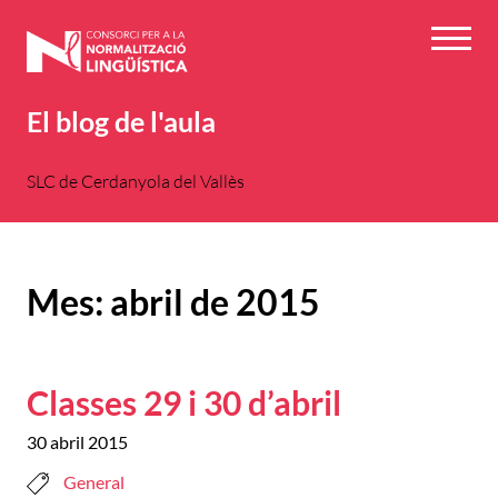
Vés
al
Menú
contingut
El blog de l'aula
SLC de Cerdanyola del Vallès
Mes:
abril de 2015
Classes 29 i 30 d’abril
30 abril 2015
General