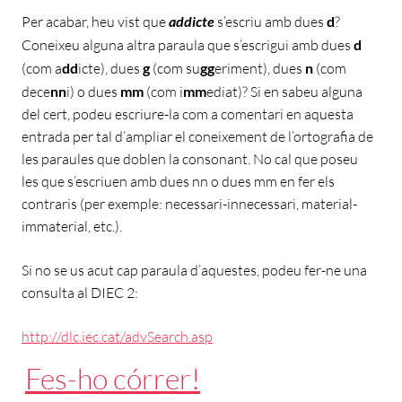
Per acabar, heu vist que
addicte
s’escriu amb dues
d
?
Coneixeu alguna altra paraula que s’escrigui amb dues
d
(com a
dd
icte), dues
g
(com su
gg
eriment), dues
n
(com
dece
nn
i) o dues
mm
(com i
mm
ediat)? Si en sabeu alguna
del cert, podeu escriure-la com a comentari en aquesta
entrada per tal d’ampliar el coneixement de l’ortografia de
les paraules que doblen la consonant. No cal que poseu
les que s’escriuen amb dues nn o dues mm en fer els
contraris (per exemple: necessari-innecessari, material-
immaterial, etc.).
Si no se us acut cap paraula d’aquestes, podeu fer-ne una
consulta al DIEC 2:
http://dlc.iec.cat/advSearch.asp
Fes-ho córrer!