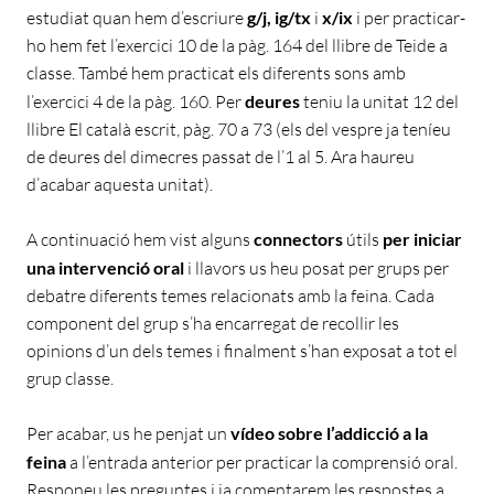
estudiat quan hem d’escriure
g/j, ig/tx
i
x/ix
i per practicar-
ho hem fet l’exercici 10 de la pàg. 164 del llibre de Teide a
classe. També hem practicat els diferents sons amb
l’exercici 4 de la pàg. 160. Per
deures
teniu la unitat 12 del
llibre El català escrit, pàg. 70 a 73 (els del vespre ja teníeu
de deures del dimecres passat de l’1 al 5. Ara haureu
d’acabar aquesta unitat).
A continuació hem vist alguns
connectors
útils
per iniciar
una intervenció oral
i llavors us heu posat per grups per
debatre diferents temes relacionats amb la feina. Cada
component del grup s’ha encarregat de recollir les
opinions d’un dels temes i finalment s’han exposat a tot el
grup classe.
Per acabar, us he penjat un
vídeo sobre l’addicció a la
feina
a l’entrada anterior per practicar la comprensió oral.
Responeu les preguntes i ja comentarem les respostes a