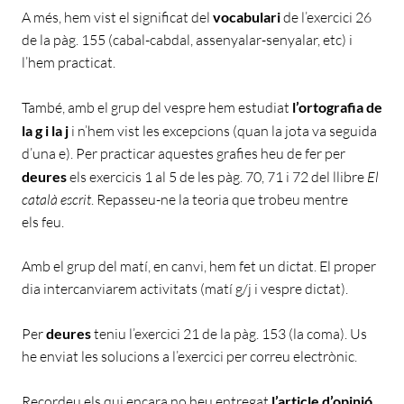
A més, hem vist el significat del
vocabulari
de l’exercici 26
de la pàg. 155 (cabal-cabdal, assenyalar-senyalar, etc) i
l’hem practicat.
També, amb el grup del vespre hem estudiat
l’ortografia de
la g i la j
i n’hem vist les excepcions (quan la jota va seguida
d’una e). Per practicar aquestes grafies heu de fer per
deures
els exercicis 1 al 5 de les pàg. 70, 71 i 72 del llibre
El
català escrit
. Repasseu-ne la teoria que trobeu mentre
els feu.
Amb el grup del matí, en canvi, hem fet un dictat. El proper
dia intercanviarem activitats (matí g/j i vespre dictat).
Per
deures
teniu l’exercici 21 de la pàg. 153 (la coma). Us
he enviat les solucions a l’exercici per correu electrònic.
Recordeu els qui encara no heu entregat
l’article d’opinió