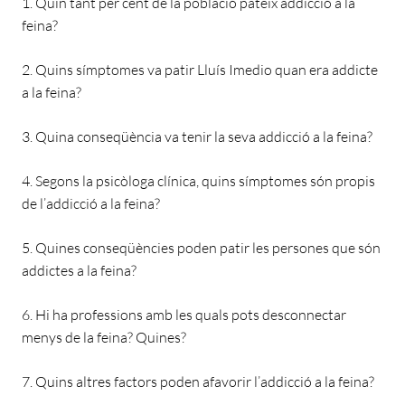
1. Quin tant per cent de la població pateix addicció a la
feina?
2. Quins símptomes va patir Lluís Imedio quan era addicte
a la feina?
3. Quina conseqüència va tenir la seva addicció a la feina?
4. Segons la psicòloga clínica, quins símptomes són propis
de l’addicció a la feina?
5. Quines conseqüències poden patir les persones que són
addictes a la feina?
6. Hi ha professions amb les quals pots desconnectar
menys de la feina? Quines?
7. Quins altres factors poden afavorir l’addicció a la feina?