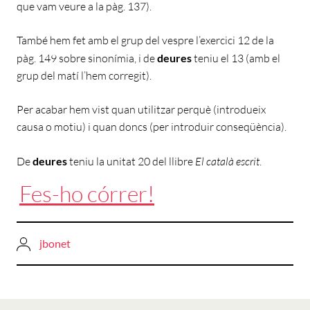
que vam veure a la pàg. 137).
També hem fet amb el grup del vespre l’exercici 12 de la
pàg. 149 sobre sinonímia, i de
deures
teniu el 13 (amb el
grup del matí l’hem corregit).
Per acabar hem vist quan utilitzar perquè (introdueix
causa o motiu) i quan doncs (per introduir conseqüència).
De
deures
teniu la unitat 20 del llibre
El català escrit
.
Fes-ho córrer!
jbonet