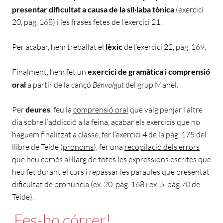
presentar dificultat a causa de la síl·laba tònica
(exercici
20, pàg. 168) i les frases fetes de l’exercici 21.
Per acabar, hem treballat el
lèxic
de l’exercici 22, pàg. 169.
Finalment, hem fet un
exercici de gramàtica i comprensió
oral
a partir de la cançó
Benvolgut
del grup Manel.
Per
deures
, feu la
comprensió oral
que vaig penjar l’altre
dia sobre l’addicció a la feina, acabar els exercicis que no
haguem finalitzat a classe, fer l’exercici 4 de la pàg. 175 del
llibre de Teide (
pronoms
), fer una
recopilació dels errors
que heu comès al llarg de totes les expressions escrites que
heu fet durant el curs i repassar les paraules que presentat
dificultat de pronúncia (ex. 20, pàg. 168 i ex. 5, pàg.70 de
Teide).
Fes-ho córrer!