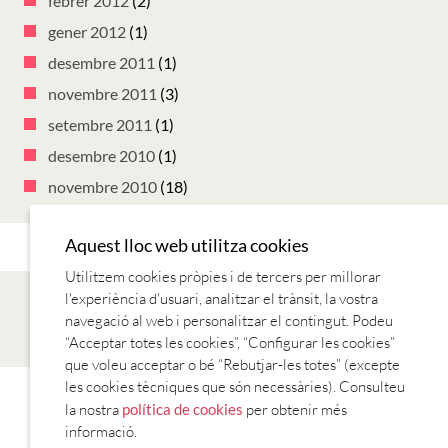
febrer 2012
(2)
gener 2012
(1)
desembre 2011
(1)
novembre 2011
(3)
setembre 2011
(1)
desembre 2010
(1)
novembre 2010
(18)
Aquest lloc web utilitza cookies
Utilitzem cookies pròpies i de tercers per millorar
l'experiència d'usuari, analitzar el trànsit, la vostra
navegació al web i personalitzar el contingut. Podeu
“Acceptar totes les cookies”, “Configurar les cookies”
que voleu acceptar o bé “Rebutjar-les totes” (excepte
les cookies tècniques que són necessàries). Consulteu
CANÇONS
LECTURES
REVISTES
SÈRIES TV
TV I RÀDIO
la nostra
política de cookies
per obtenir més
informació.