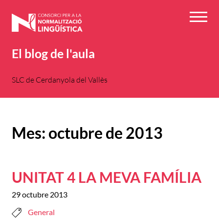
Vés
al
Menú
contingut
El blog de l'aula
SLC de Cerdanyola del Vallès
Mes:
octubre de 2013
UNITAT 4 LA MEVA FAMÍLIA
29 octubre 2013
General