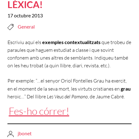
LÈXICA!
17 octubre 2013
General
Escriviu aquí els
exemples contextualitzats
que trobeu de
paraules que haguem estudiat a classe i que sovint
confonem amb unes altres de semblants. Indiqueu també
on les heu trobat (a quin llibre, diari, revista, etc.).
Per exemple: “…el senyor Oriol Fontelles Grau ha exercit,
en el moment de la seva mort, les virtuts cristianes en
grau
heroic…” Del llibre
Les Veus del Pamano
, de Jaume Cabré.
Fes-ho córrer!
jbonet