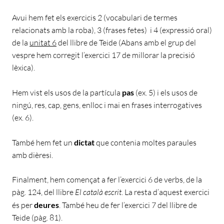
Avui hem fet els exercicis 2 (vocabulari de termes
relacionats amb la roba), 3 (frases fetes) i 4 (expressió oral)
de la
unitat 6
del llibre de Teide (Abans amb el grup del
vespre hem corregit l’exercici 17 de millorar la precisió
lèxica).
Hem vist els usos de la partícula
pas
(ex. 5) i els usos de
ningú, res, cap, gens, enlloc i mai en frases interrogatives
(ex. 6).
També hem fet un
dictat
que contenia moltes paraules
amb dièresi.
Finalment, hem començat a fer l’exercici 6 de verbs, de la
pàg. 124, del llibre
El català escrit
. La resta d’aquest exercici
és per
deures
. També heu de fer l’exercici 7 del llibre de
Teide (pàg. 81).