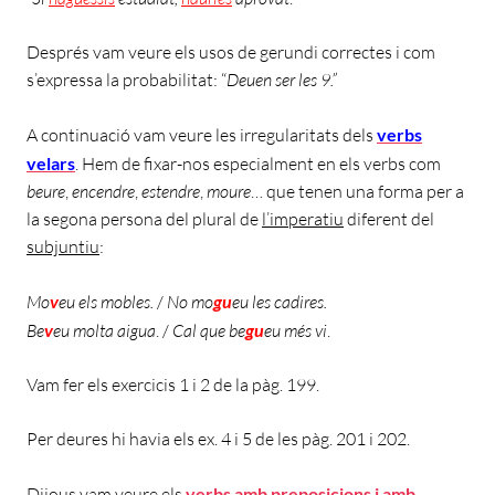
Després vam veure els usos de gerundi correctes i com
s’expressa la probabilitat: “
Deuen ser les 9.”
A continuació vam veure les irregularitats dels
verbs
velars
. Hem de fixar-nos especialment en els verbs com
beure
,
encendre
,
estendre
,
moure
… que tenen una forma per a
la segona persona del plural de
l’imperatiu
diferent del
subjuntiu
:
Mo
v
eu els mobles.
/
No mo
gu
eu les cadires.
Be
v
eu molta aigua
. /
Cal que
be
gu
eu més vi
.
Vam fer els exercicis 1 i 2 de la pàg. 199.
Per deures hi havia els ex. 4 i 5 de les pàg. 201 i 202.
Dijous vam veure els
verbs amb preposicions i amb