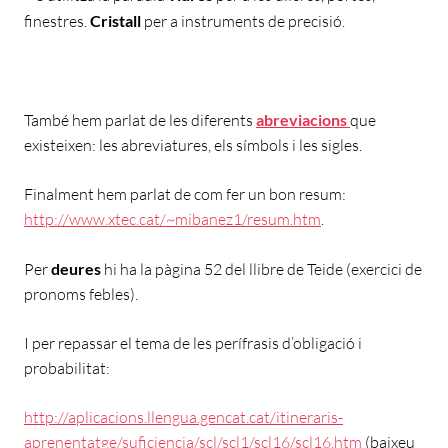
finestres.
Cristall
per a instruments de precisió.
També hem parlat de les diferents
abreviacions
que
existeixen: les abreviatures, els símbols i les sigles.
Finalment hem parlat de com fer un bon resum:
http://www.xtec.cat/~mibanez1/resum.htm
.
Per
deures
hi ha la pàgina 52 del llibre de Teide (exercici de
pronoms febles).
I per repassar el tema de les perífrasis d’obligació i
probabilitat:
http://aplicacions.llengua.gencat.cat/itineraris-
aprenentatge/suficiencia/scl/scl1/scl16/scl16.htm
(baixeu