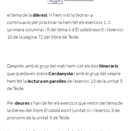
el tema de la
dièresi
. N’hem vist la teoria i a
continuació per practicar-la hem fet els exercicis 1, 2
(primera columna) i 8 del tema 6 d’
El català
escrit i l’exercici
10 de la pàgina 72 del llibre de Teide.
Després, amb el grup del matí hem vist els dos
itineraris
que quedaven sobre
Cerdanyola
i amb el grup del vespre
hem fet la
lectura en parelles
de l’exercici 13 de la unitat 5
de Teide.
Per
deures
s’han de fer els exercicis que restin del tema de
la dièresi del llibre
El català escrit
(unitat 6) i l’exercici 3 de
pronoms de la unitat 5 de Teide.