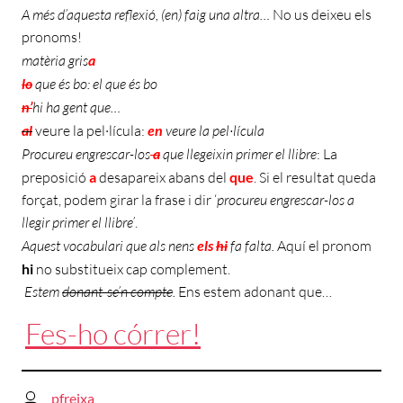
A més d’aquesta reflexió, (en) faig una altra…
No us deixeu els
pronoms!
matèria gris
a
lo
que és bo: el que és bo
n’
hi ha gent que…
al
veure la pel·lícula:
en
veure la pel·lícula
Procureu engrescar-los
a
que llegeixin primer el llibre
: La
preposició
a
desapareix abans del
que
. Si el resultat queda
forçat, podem girar la frase i dir ‘
procureu engrescar-los a
llegir primer el llibre’
.
Aquest vocabulari que als nens
els
hi
fa falta.
Aquí el pronom
hi
no substitueix cap complement.
Estem
donant-se’n compte
.
Ens estem adonant que…
Fes-ho córrer!
pfreixa