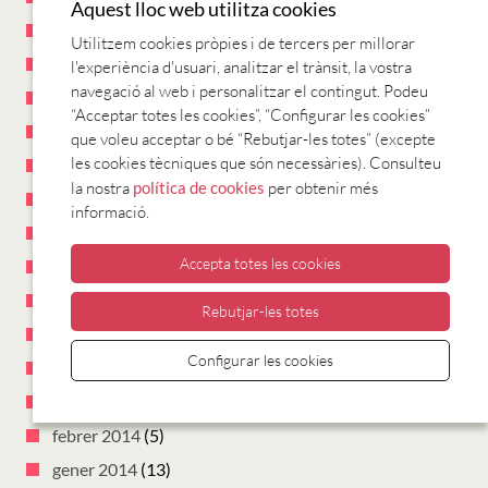
Aquest lloc web utilitza cookies
maig 2015
(9)
Utilitzem cookies pròpies i de tercers per millorar
abril 2015
(18)
l'experiència d'usuari, analitzar el trànsit, la vostra
navegació al web i personalitzar el contingut. Podeu
març 2015
(18)
“Acceptar totes les cookies”, “Configurar les cookies”
febrer 2015
(15)
que voleu acceptar o bé “Rebutjar-les totes” (excepte
les cookies tècniques que són necessàries). Consulteu
gener 2015
(12)
la nostra
política de cookies
per obtenir més
desembre 2014
(10)
informació.
novembre 2014
(17)
Accepta totes les cookies
octubre 2014
(17)
juliol 2014
(1)
Rebutjar-les totes
maig 2014
(6)
Configurar les cookies
abril 2014
(6)
març 2014
(5)
febrer 2014
(5)
gener 2014
(13)