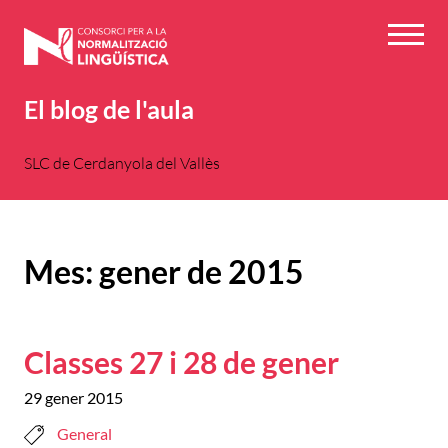
Vés
al
Menú
contingut
El blog de l'aula
SLC de Cerdanyola del Vallès
Mes:
gener de 2015
Classes 27 i 28 de gener
29 gener 2015
General