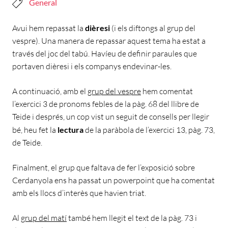
General
Avui hem repassat la
dièresi
(i els diftongs al grup del
vespre). Una manera de repassar aquest tema ha estat a
través del joc del tabú. Havíeu de definir paraules que
portaven dièresi i els companys endevinar-les.
A continuació, amb el
grup del vespre
hem comentat
l’exercici 3 de pronoms febles de la pàg. 68 del llibre de
Teide i després, un cop vist un seguit de consells per llegir
bé, heu fet la
lectura
de la paràbola de l’exercici 13, pàg. 73,
de Teide.
Finalment, el grup que faltava de fer l’exposició sobre
Cerdanyola ens ha passat un powerpoint que ha comentat
amb els llocs d’interès que havien triat.
Al
grup del matí
també hem llegit el text de la pàg. 73 i