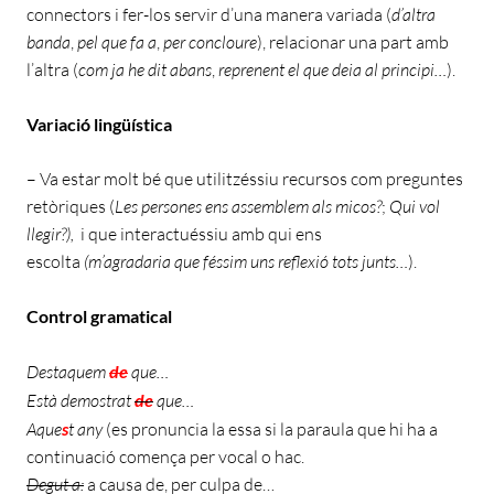
connectors i fer-los servir d’una manera variada (
d’altra
banda
,
pel que fa a
,
per concloure
), relacionar una part amb
l’altra (
com ja he dit abans
,
reprenent el que deia al principi…
).
Variació lingüística
– Va estar molt bé que utilitzéssiu recursos com preguntes
retòriques (
Les persones ens assemblem als micos?
;
Qui vol
llegir?),
i que interactuéssiu amb qui ens
escolta
(
m’agradaria que féssim uns reflexió tots junts…
).
Control gramatical
Destaquem
de
que…
Està demostrat
de
que…
Aque
s
t any
(es pronuncia la essa si la paraula que hi ha a
continuació comença per vocal o hac.
Degut a:
a causa de, per culpa de…