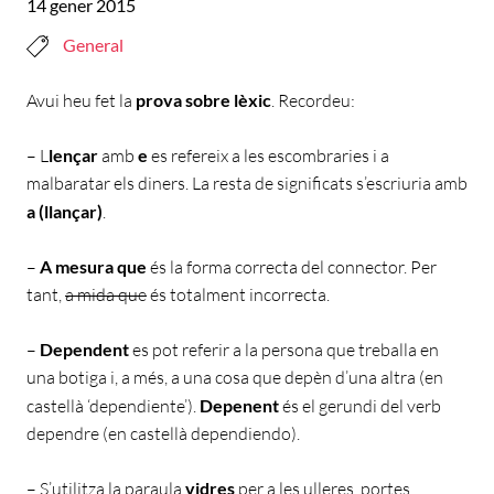
14 gener 2015
General
Avui heu fet la
prova sobre lèxic
. Recordeu:
– L
lençar
amb
e
es refereix a les escombraries i a
malbaratar els diners. La resta de significats s’escriuria amb
a (llançar)
.
–
A mesura que
és la forma correcta del connector. Per
tant,
a mida que
és totalment incorrecta.
–
Dependent
es pot referir a la persona que treballa en
una botiga i, a més, a una cosa que depèn d’una altra (en
castellà ‘dependiente’).
Depenent
és el gerundi del verb
dependre (en castellà dependiendo).
– S’utilitza la paraula
vidres
per a les ulleres, portes,