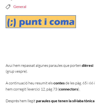
General
Avui hem repassat algunes paraules que porten
dièresi
(grup vespre).
A continuació heu resumit els
contes
de les pàg. 65 i 66 i
hem corregit l’exercici 12, pàg 73 (
connectors
).
Després hem llegit
paraules que tenen la síl·laba tònica