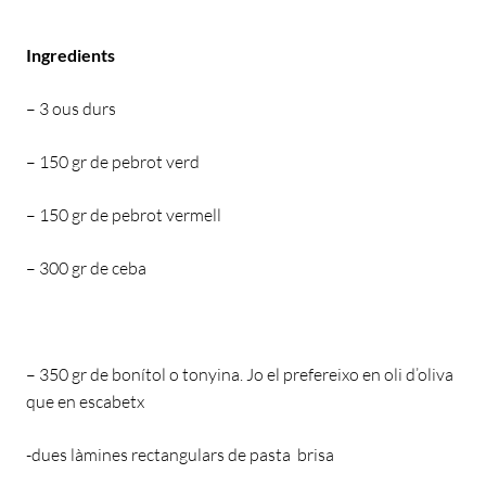
Ingredients
– 3 ous durs
– 150 gr de pebrot verd
– 150 gr de pebrot vermell
– 300 gr de ceba
– 350 gr de bonítol o tonyina. Jo el prefereixo en oli d’oliva
que en escabetx
-dues làmines rectangulars de pasta brisa