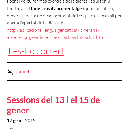
I per si voleu fer més exercicis de la dièresi, aquí teniu
l’enllaç als d’
Itineraris d’aprenentatge
(quan hi entreu,
moveu la barra de desplaçament de l’esquerra cap avall per
anar a l’apartat de la dièresi):
http://aplicacions.llengua.gencat.cat/itineraris-
aprenentatge/suficiencia/scl/scl5/scl52/scl52.htm
Fes-ho córrer!
jbonet
Sessions del 13 i el 15 de
gener
17 gener 2015