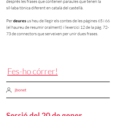
després les frases que contenen paraules que tenen la
síl·laba tònica diferent en català del castellà.
Per
deures
us heu de llegir els contes de les pàgines 65 i 66
(el haureu de resumir oralment) i l’exercici 12 de la pàg. 72-
73 de connectors que serveixen per unir dues frases.
Fes-ho córrer!
jbonet
Sessió del 20 de gener