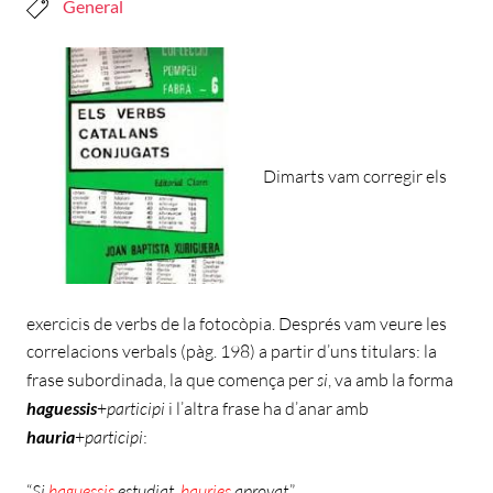
General
Dimarts vam corregir els
exercicis de verbs de la fotocòpia. Després vam veure les
correlacions verbals (pàg. 198) a partir d’uns titulars: la
frase subordinada, la que comença per
si
, va amb la forma
haguessis
+
participi
i l’altra frase ha d’anar amb
hauria
+
participi
:
“
Si
haguessis
estudiat,
hauries
aprovat
.”