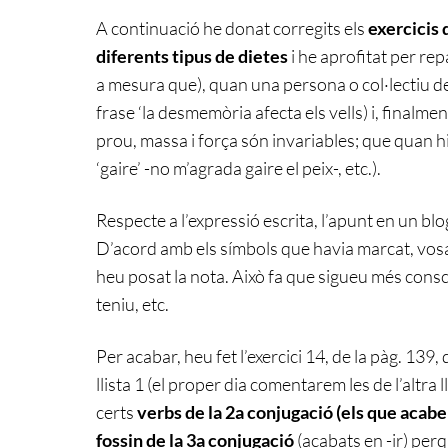
A continuació he donat corregits els
exercicis 
diferents tipus de dietes
i he aprofitat per re
a mesura que), quan una persona o col·lectiu d
frase ‘la desmemòria afecta els vells) i, finalm
prou, massa i força són invariables; que quan hi
‘gaire’ -no m’agrada gaire el peix-, etc.).
Respecte a l’expressió escrita, l’apunt en un b
D’acord amb els símbols que havia marcat, vosa
heu posat la nota. Això fa que sigueu més consci
teniu, etc.
Per acabar, heu fet l’exercici 14, de la pàg. 139,
llista 1 (el proper dia comentarem les de l’altra
certs
verbs de la 2a conjugació (els que acabe
fossin de la 3a conjugació
(acabats en -ir) perq