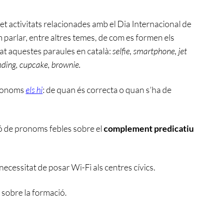
t activitats relacionades amb el Dia Internacional de
m parlar, entre altres temes, de com es formen els
t aquestes paraules en català:
selfie, smartphone, jet
nding, cupcake, brownie.
pronoms
els hi
: de quan és correcta o quan s’ha de
ó de pronoms febles sobre el
complement predicatiu
necessitat de posar Wi-Fi als centres cívics.
sobre la formació.