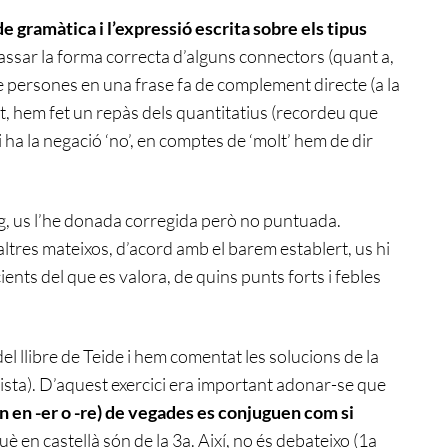
de gramàtica i l’expressió escrita sobre els tipus
passar la forma correcta d’alguns connectors (quant a,
e persones en una frase fa de complement directe (a la
ent, hem fet un repàs dels quantitatius (recordeu que
 ha la negació ‘no’, en comptes de ‘molt’ hem de dir
log, us l’he donada corregida però no puntuada.
ltres mateixos, d’acord amb el barem establert, us hi
ents del que es valora, de quins punts forts i febles
 del llibre de Teide i hem comentat les solucions de la
 llista). D’aquest exercici era important adonar-se que
n en -er o -re) de vegades es conjuguen com si
uè en castellà són de la 3a. Així, no és debateixo (1a