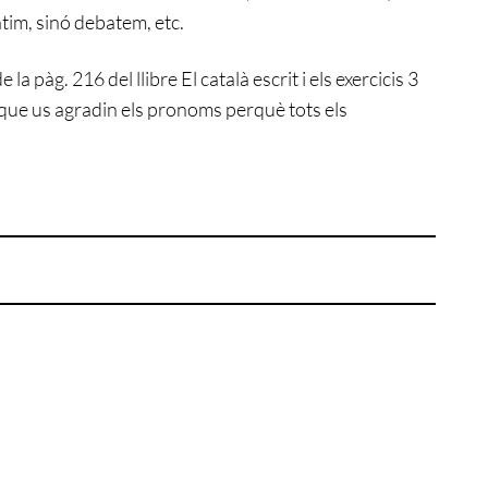
atim, sinó debatem, etc.
 de la pàg. 216 del llibre El català escrit i els exercicis 3
o que us agradin els pronoms perquè tots els