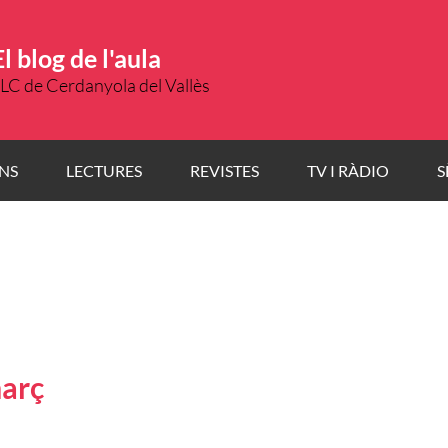
El blog de l'aula
LC de Cerdanyola del Vallès
NS
LECTURES
REVISTES
TV I RÀDIO
S
març