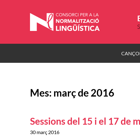
Vés
al
contingut
S
CANÇO
Mes:
març de 2016
Sessions del 15 i el 17 de 
30 març 2016