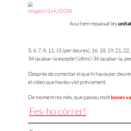
Avui hem repassat les
unitat
5, 6, 7, 8, 11, 15 (per deures), 16, 18, 19, 21, 22
34 (acabar-la excepte l’últim) i 36 (acabar-la, per
Després de comentar el que hi havia per deures, 
el vídeo que havíeu vist prèviament.
De moment res més, que passeu molt
bones v
Fes-ho córrer!