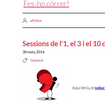
Fes-ho córrer!
pfreixa
Sessions de l’1, el 3 i el 10
30 març 2016
General
Aquí teniu el
soluc