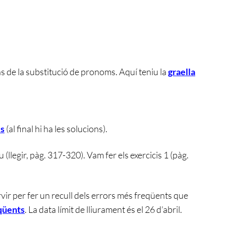
às de la substitució de pronoms. Aquí teniu la
graella
is
(al final hi ha les solucions).
 (llegir, pàg. 317-320). Vam fer els exercicis 1 (pàg.
rvir per fer un recull dels errors més freqüents que
eqüents
. La data límit de lliurament és el 26 d’abril.