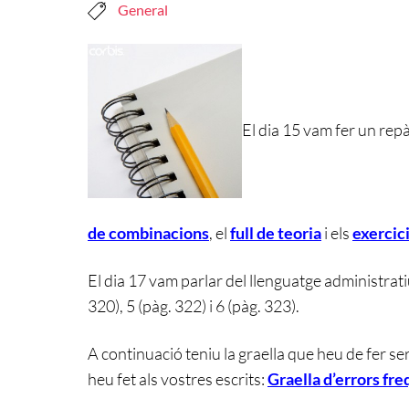
General
El dia 15 vam fer un rep
de combinacions
, el
full de teoria
i els
exercic
El dia 17 vam parlar del llenguatge administratiu
320), 5 (pàg. 322) i 6 (pàg. 323).
A continuació teniu la graella que heu de fer se
heu fet als vostres escrits:
Graella d’errors fr