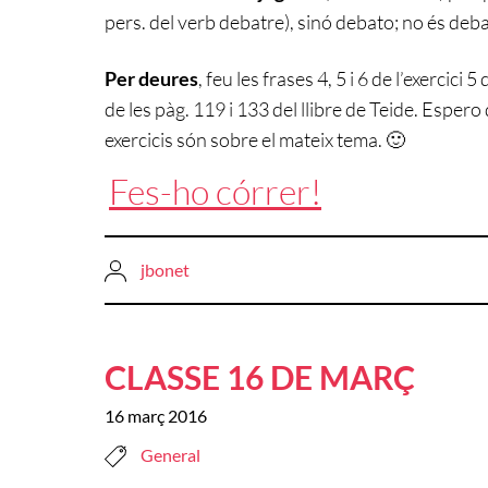
pers. del verb debatre), sinó debato; no és deb
Per deures
, feu les frases 4, 5 i 6 de l’exercici 5
de les pàg. 119 i 133 del llibre de Teide. Esper
exercicis són sobre el mateix tema. 🙂
Fes-ho córrer!
jbonet
CLASSE 16 DE MARÇ
16 març 2016
General