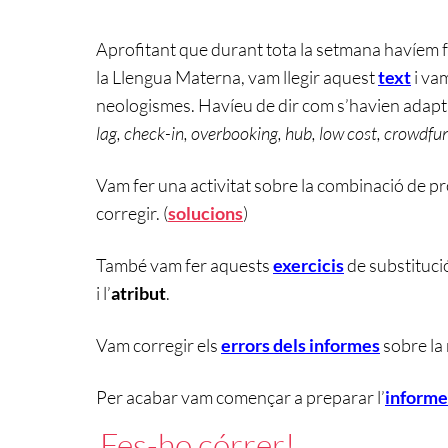
Aprofitant que durant tota la setmana havíem fe
la Llengua Materna, vam llegir aquest
text
i va
neologismes. Havíeu de dir com s’havien adapta
lag, check-in, overbooking, hub, low cost, crowdfu
Vam fer una activitat sobre la combinació de 
corregir. (
solucions
)
També vam fer aquests
exercicis
de substituci
i l’
atribut
.
Vam corregir els
errors dels informes
sobre la 
Per acabar vam començar a preparar l’
informe
Fes-ho córrer!