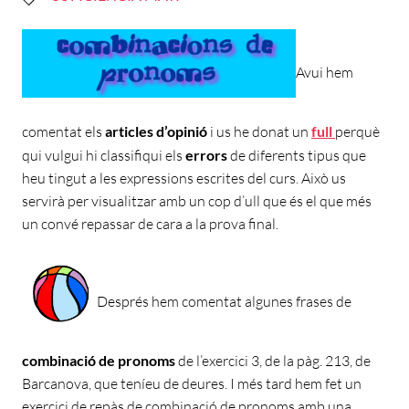
Avui hem
comentat els
articles d’opinió
i us he donat un
full
perquè
qui vulgui hi classifiqui els
errors
de diferents tipus que
heu tingut a les expressions escrites del curs. Això us
servirà per visualitzar amb un cop d’ull que és el que més
un convé repassar de cara a la prova final.
Després hem comentat algunes frases de
combinació de pronoms
de l’exercici 3, de la pàg. 213, de
Barcanova, que teníeu de deures. I més tard hem fet un
exercici de repàs de combinació de pronoms amb una