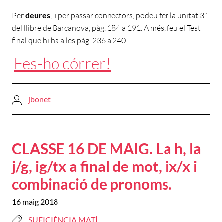
Per
deures
, i per passar connectors, podeu fer la unitat 31
del llibre de Barcanova, pàg. 184 a 191. A més, feu el Test
final que hi ha a les pàg. 236 a 240.
Fes-ho córrer!
jbonet
CLASSE 16 DE MAIG. La h, la
j/g, ig/tx a final de mot, ix/x i
combinació de pronoms.
16 maig 2018
SUFICIÈNCIA MATÍ