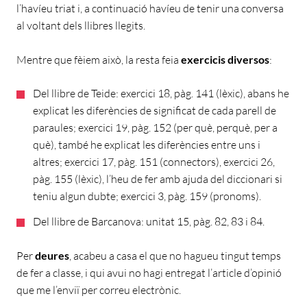
l’havíeu triat i, a continuació havíeu de tenir una conversa
al voltant dels llibres llegits.
Mentre que fèiem això, la resta feia
exercicis diversos
:
Del llibre de Teide: exercici 18, pàg. 141 (lèxic), abans he
explicat les diferències de significat de cada parell de
paraules; exercici 19, pàg. 152 (per què, perquè, per a
què), també he explicat les diferències entre uns i
altres; exercici 17, pàg. 151 (connectors), exercici 26,
pàg. 155 (lèxic), l’heu de fer amb ajuda del diccionari si
teniu algun dubte; exercici 3, pàg. 159 (pronoms).
Del llibre de Barcanova: unitat 15, pàg. 82, 83 i 84.
Per
deures
, acabeu a casa el que no hagueu tingut temps
de fer a classe, i qui avui no hagi entregat l’article d’opinió
que me l’enviï per correu electrònic.