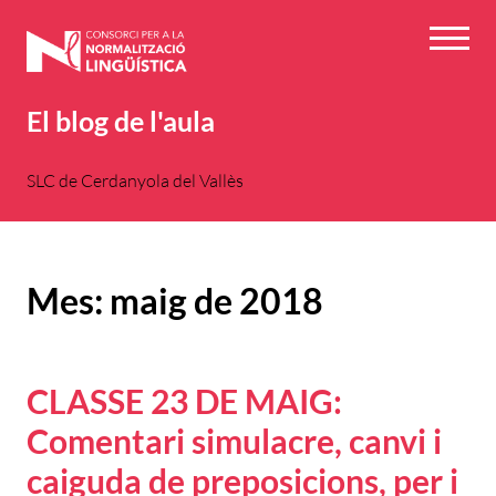
Vés
al
Menú
contingut
El blog de l'aula
SLC de Cerdanyola del Vallès
Mes:
maig de 2018
CLASSE 23 DE MAIG:
Comentari simulacre, canvi i
caiguda de preposicions, per i