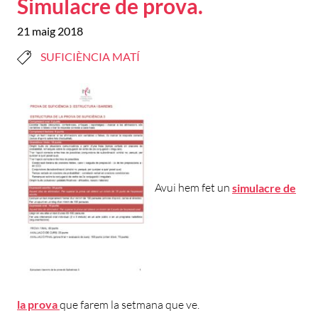
Simulacre de prova.
21 maig 2018
SUFICIÈNCIA MATÍ
Avui hem fet un
simulacre de
la prova
que farem la setmana que ve.