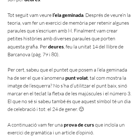
Tot seguit vam veure
l’ela geminada
. Després de veure’n la
teoria, vam fer un exercici de memòria per retenir algunes
paraules que s’escriuen amb l·l. Finalment vam crear
petites històries amb diverses paraules que porten
aquesta grafia. Per
deures
, feu la unitat 14 del llibre de
Barcanova (pàg. 79 i 80).
Per cert, sabeu que el puntet que posem a l’ela geminada
ha de ser el que s’anomena
punt volat
, tal com mostra la
imatge de l’esquerra? No s’ha d’utilitzar el punt baix, sinó
marcar en el teclat la fletxa de les majúscules i el número 3.
El que no sé si sabeu també és que aquest símbol té un dia
de celebració i tot: el 24 de gener. 🙂
A continuació vam fer una
prova de curs
que incloïa un
exercici de gramàtica i un article d’opinió.