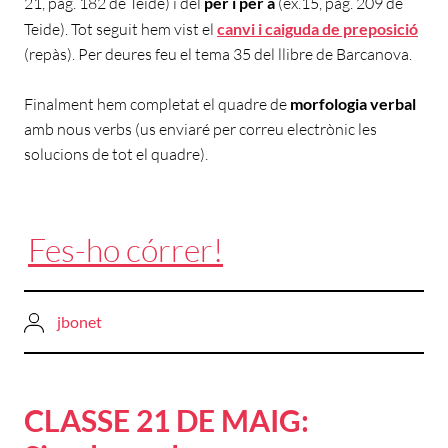
21, pàg. 182 de Teide) i del
per i per a
(ex.15, pàg. 209 de
Teide). Tot seguit hem vist el
canvi i caiguda de preposició
(repàs). Per deures feu el tema 35 del llibre de Barcanova.
Finalment hem completat el quadre de
morfologia verbal
amb nous verbs (us enviaré per correu electrònic les
solucions de tot el quadre).
Fes-ho córrer!
jbonet
CLASSE 21 DE MAIG: