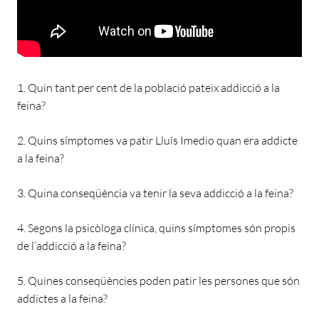
1. Quin tant per cent de la població pateix addicció a la
feina?
2. Quins símptomes va patir Lluís Imedio quan era addicte
a la feina?
3. Quina conseqüència va tenir la seva addicció a la feina?
4. Segons la psicòloga clínica, quins símptomes són propis
de l’addicció a la feina?
5. Quines conseqüències poden patir les persones que són
addictes a la feina?