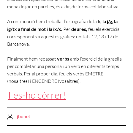
mena de joc en parelles, és a dir, de forma col·laborativa.
A continuació hem treballat l’ortografia de la
h, la j/g, la
ig/tx a final de mot i la ix/x.
Per
deures,
feu els exercicis
corresponents a aquestes grafies: unitats 12, 13 i 17 de
Barcanova.
Finalment hem repassat
verbs
amb l’exercici de la graella
per completar una persona i un verb en diferents temps
verbals. Per al proper dia, feu els verbs EMETRE
(nosaltres) i ENCENDRE (vosaltres).
Fes-ho córrer!
jbonet