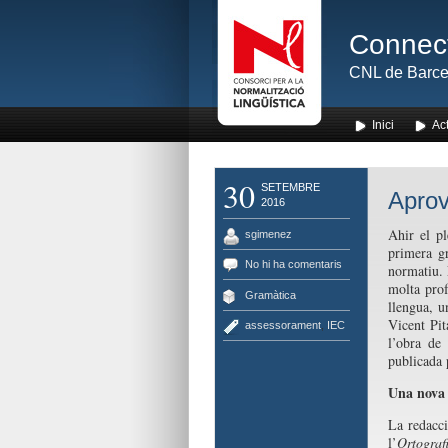
Connect
CNL de Barce
Inici
Act
30
SETEMBRE
Aprov
2016
Ahir el pl
sgimenez
primera gr
No hi ha comentaris
normatiu.
molta prof
Gramàtica
llengua, u
Vicent Pit
assessorament
,
IEC
l’obra de
publicada 
Una nova v
La redacc
l’
Ortograf