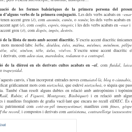
uació de les formes baleàriques de la primera persona del presen
iu d’alguns verbs de la primera conjugació.
Les dels verbs acabats en
–enar
tenen accent greu (
è
), com
anomèn, esmèn
, o
remèn
; les dels verbs acabats en
ccent agut (
é
), com
confés
,
exprés
, o
ingrés
; i les dels verbs acabats en
–osar
i
ccent greu (
ò
), com
dispòs
,
impòs
,
destròs
.
 de la llista de mots amb accent diacrític.
S’escriu accent diacrític únicame
e mots monosíl·labs:
bé/be, déu/deu, és/es, mà/ma, més/mes, món/mon, pèl/pe
é/se, sí/si, són/son, té/te, ús/us, vós/vos
. S’escriu sense accent diacrític e
i derivats, com
adeu-siau, marededeu, rodamon
o
a contrapel.
ió de la dièresi en els derivats cultes acabats en
–al
, com
fluidal
,
laica
o
trapezoidal
.
aquests canvis, s’han incorporat entrades noves com
aiatol·là, blog
o
cànnabis
,
ificat gràficament mots com
nietzschià
, que esdevé
nietzscheà
, o sèquia que pas
uia. També s’han resolt alguns dubtes en relació amb antropònims i topòni
Raül, Rubèn
;
el Figueró, Montgrony, Binibèquer
) i en relació amb algu
s i manlleus freqüents de grafia vacil·lant que encara no recull el
DIEC
. És 
xic patrimonial com
cotó-en-pèl
o
menysestimar
; manlleus com
fitnes
,
gòspe
ff the record
; i compostos i derivats com
antisistema, contrarellotge
i
sensesostre