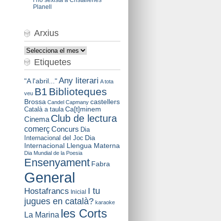
Planell
Arxius
Arxius
Etiquetes
Any literari
"A l'abril..."
A tota
B1
Biblioteques
veu
Brossa
castellers
Candel
Capmany
Català a taula
Ca[t]minem
Club de lectura
Cinema
comerç
Concurs
Dia
Dia
Internacional del Joc
Internacional Llengua Materna
Dia Mundial de la Poesia
Ensenyament
Fabra
General
I tu
Hostafrancs
Inicial
jugues en català?
karaoke
les Corts
La Marina