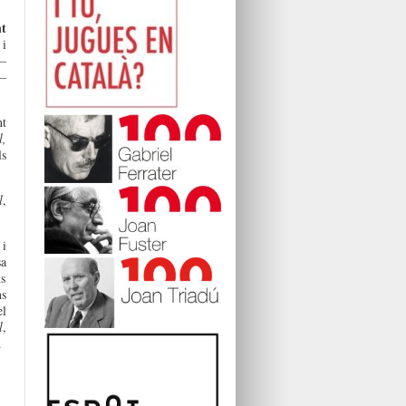
t
i
–
–
nt
l,
ls
l
,
 i
sa
ms
ns
el
l
,
.