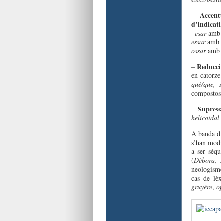
Accent
–
d’indicat
–esar
amb 
essar
amb a
ossar
amb a
Reducció
–
en catorz
què/que, s
compostos 
Supress
–
helicoidal
A banda d’
s’han mod
a ser séq
(
Dèbora, 
neologisme
cas de lè
gruyère
,
o