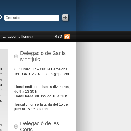
ntariat per la llengua
RSS
Delegació de Sants-
Montjuïc
la
C. Guitard, 17 – 08014 Barcelona
er
Tel. 934 912 797 – sants@cpnl.cat
de
–
la
Horari matí: de dilluns a divendres,
ir
de 9 a 13.30 h
a,
Horari tarda: dilluns, de 16 a 20 h
,
Tancat dilluns a la tarda del 15 de
juny al 15 de setembre
Delegació de les
de
Corts
es