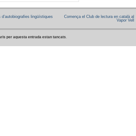
d’autobiografies lingüístiques
Comença el Club de lectura en català al
Vapor Vell
ris per aquesta entrada estan tancats
.