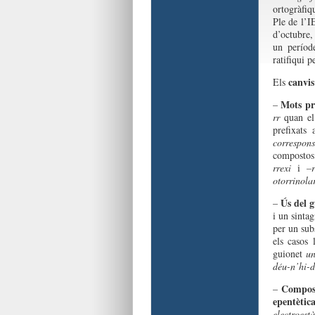
ortogràfi
Ple de l’IE
d’octubre,
un períod
ratifiqui p
canvis
Els
Mots pr
–
rr
quan el 
prefixat
correspons
compostos
rrexi
i
–
otorrinola
Ús del g
–
i un sinta
per un sub
els casos l
guionet
un
déu-n’hi-d
Compost
–
epentètica
electroestà