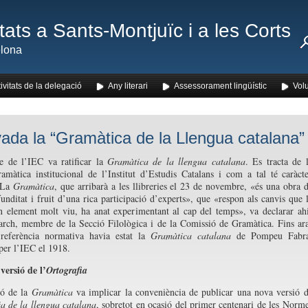
ats a Sants-Montjuïc i a les Corts
lona
ivitats de la delegació
Any literari
Assessorament lingüístic
Volu
ada la “Gramàtica de la Llengua catalana”
e de l’IEC va ratificar la
Gramàtica de la llengua catalana
. Es tracta de 
amàtica institucional de l’Institut d’Estudis Catalans i com a tal té caràct
 La
Gramàtica
, que arribarà a les llibreries el 23 de novembre, «és una obra 
unditat i fruit d’una rica participació d’experts», que «respon als canvis que 
n element molt viu, ha anat experimentant al cap del temps», va declarar ah
arch, membre de la Secció Filològica i de la Comissió de Gramàtica. Fins ar
 referència normativa havia estat la
Gramàtica catalana
de Pompeu Fabra
per l’IEC el 1918.
ersió de l’
Ortografia
ió de la
Gramàtica
va implicar la conveniència de publicar una nova versió 
ia de la llengua catalana
, sobretot en ocasió del primer centenari de les Norm