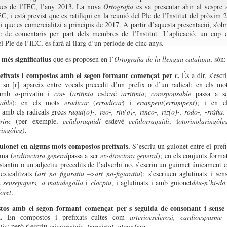
ques de l’IEC, l’any 2013. La nova
Ortografia
es va presentar ahir al vespre 
C, i està previst que es ratifiqui en la reunió del Ple de l’Institut del pròxim 
 i que es comercialitzi a principis de 2017. A partir d’aquesta presentació, s’ob
e de comentaris per part dels membres de l’Institut. L’aplicació, un cop 
el Ple de l’IEC, es farà al llarg d’un període de cinc anys.
 més significatius
que es proposen en l’
Ortografia de la llengua catalana
, són:
efixats i compostos amb el segon formant començat per
.
r
És a dir, s’escr
so [r] apareix entre vocals precedit d’un prefix o d’un radical: en els mo
s amb
a-
privatiu i
cor-
(
arítmia
esdevé
arrítmia
;
coresponsable
passa a s
able
); en els mots
eradicar
(
erradicar
) i
erumpent
(
errumpent
); i en e
 amb els radicals grecs
raqui(o)-, reo-, rin(o)-, rinco-, riz(o)-, rodo-, -rràfia,
rrinc
(per exemple,
cefaloraquidi
esdevé
cefalorraquidi
, i
otorinolaringòle
ringòleg
).
uionet en alguns mots compostos prefixats.
S’escriu un guionet entre el pref
gma (
exdirectora general
passa a ser
ex-directora general
); en els conjunts forma
stantiu o un adjectiu precedits de l’adverbi no, s’escriu un guionet únicament 
exicalitzats (
art no figuratiu
–>
art no-figuratiu
); s’escriuen aglutinats i sen
 sensepapers, a matadegolla
i
clocpiu
, i aglutinats i amb guionet
déu-n’hi-do
oret
.
os amb el segon formant començat per s seguida de consonant i sens
.
En compostos i prefixats cultes com
arterioesclerosi, cardioespasme
tic
; però s’escriu
microscòpic
,
termòstat
,
atmosfera
…