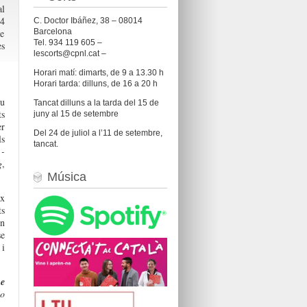
al
24
C. Doctor Ibáñez, 38 – 08014
Barcelona
re
Tel. 934 119 605 –
es
lescorts@cpnl.cat –
Horari matí: dimarts, de 9 a 13.30 h
Horari tarda: dilluns, de 16 a 20 h
iu
Tancat dilluns a la tarda del 15 de
ts
juny al 15 de setembre
er
Del 24 de juliol a l’11 de setembre,
ls
tancat.
 -
g
,
Música
ix
ts
en
se
i
e
e
 o