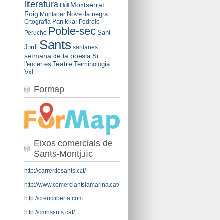
literatura
Montserrat
Llull
Roig
Novel·la negra
Muntaner
Panikkar
Ortografia
Pedrolo
Poble-sec
Sant
Perucho
Sants
Jordi
sardanes
setmana de la poesia
Si
Teatre
l'encertes
Terminologia
VxL
Formap
Eixos comercials de
Sants-Montjuïc
http://carrerdesants.cat/
http://www.comerciantslamarina.cat/
http://creucoberta.com
http://cmnsants.cat/