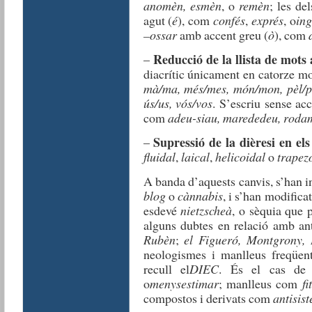
anomèn, esmèn
, o
remèn
; les de
agut (
é
), com
confés
,
exprés
, o
ing
–ossar
amb accent greu (
ò
), com
Reducció de la llista de mots
–
diacrític únicament en catorze m
mà/ma, més/mes, món/mon, pèl/pel,
ús/us, vós/vos
. S’escriu sense acc
com
adeu-siau, marededeu, roda
Supressió de la dièresi en el
–
fluidal
,
laical
,
helicoidal
o
trapez
A banda d’aquests canvis, s’han 
blog
o
cànnabis
, i s’han modific
esdevé
nietzscheà
, o sèquia que 
alguns dubtes en relació amb an
Rubèn
;
el Figueró, Montgrony, 
neologismes i manlleus freqüent
recull el
DIEC
. És el cas de
o
menysestimar
; manlleus com
fi
compostos i derivats com
antisis