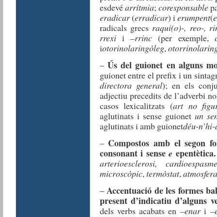
esdevé
arrítmia
;
coresponsable
p
eradicar
(
erradicar
) i
erumpent
(
radicals grecs
raqui(o)-, reo-, ri
rrexi
i
–rrinc
(per exemple,
i
otorinolaringòleg
,
otorrinolarin
Ús del guionet en alguns mo
–
guionet entre el prefix i un sinta
directora general
); en els conj
adjectiu precedits de l’adverbi n
casos lexicalitzats (
art no figu
aglutinats i sense guionet
un se
aglutinats i amb guionet
déu-n’hi-
Compostos amb el segon fo
–
consonant i sense
epentètica.
e
arterioesclerosi, cardioespasm
microscòpic
,
termòstat
,
atmosfer
Accentuació de les formes ba
–
present d’indicatiu d’alguns v
dels verbs acabats en
–enar
i
–