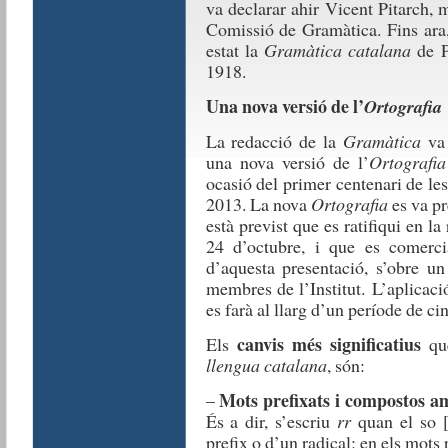
va declarar ahir Vicent Pitarch, 
Comissió de Gramàtica. Fins ara,
estat la
Gramàtica catalana
de P
1918.
Una nova versió de l’
Ortografia
La redacció de la
Gramàtica
va
una nova versió de l’
Ortografia
ocasió del primer centenari de le
2013. La nova
Ortografia
es va pr
està previst que es ratifiqui en la
24 d’octubre, i que es comercia
d’aquesta presentació, s’obre un
membres de l’Institut. L’aplicació
es farà al llarg d’un període de ci
canvis més significatius
Els
qu
llengua catalana
, són:
Mots prefixats i compostos 
–
És a dir, s’escriu
rr
quan el so [
prefix o d’un radical: en els mots