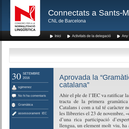
Connectats a Sants-Mon
CNL de Barcelona
Inici
Activitats de la delegació
Any l
30
SETEMBRE
Aprovada la “Gramàti
2016
catalana”
sgimenez
Ahir el ple de l’IEC va ratificar la
No hi ha comentaris
tracta de la primera gramàtica i
Gramàtica
Catalans i com a tal té caràcter 
les llibreries el 23 de novembre, «
assessorament
,
IEC
d’una rica participació d’expe
llengua, un element molt viu, ha