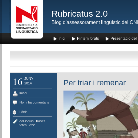
Rubricatus 2.0
Blog d'assessorament lingüístic del CNL
Inici
Pintem forats
Presentació del
16
JUNY
Per triar i remenar
2014
lmari
No hi ha comentaris
Lèxic
col·loquial
,
frases
fetes
,
lèxic