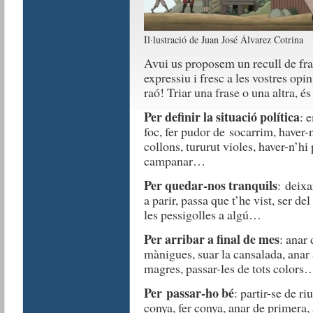
Il·lustració de Juan José Álvarez Cotrina
Avui us proposem un recull de fra
expressiu i fresc a les vostres op
raó! Triar una frase o una altra, é
Per definir la situació política
: 
foc, fer pudor de socarrim, haver-ne
collons, tururut violes, haver-n’hi
campanar…
Per quedar-nos tranquils
: deixa
a parir, passa que t’he vist, ser de
les pessigolles a algú…
Per arribar a final de mes
: anar 
mànigues, suar la cansalada, anar 
magres, passar-les de tots colors
Per passar-ho bé
: partir-se de ri
conya, fer conya, anar de primera