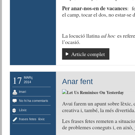
Per anar-nos-en de vacances
: f
el camp, tocar el dos, no estar-se d
La locució llatina
ad hoc
es refere
l’ocasió.
Article complet
17
MARç
Anar fent
2014
lmari
No hi ha comentaris
Avui farem un apunt sobre lèxic, q
creativa i, també, la més divertid
Lèxic
frases fetes
,
lèxic
Les frases fetes remeten a situacio
de problemes coneguts i, en això,