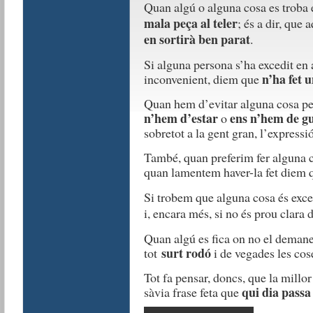
Quan algú o alguna cosa es troba 
mala peça al teler
; és a dir, que
en sortirà ben parat
.
Si alguna persona s’ha excedit en
n’ha fet 
inconvenient, diem que
Quan hem d’evitar alguna cosa per
n’hem d’estar
ens n’hem de g
o
sobretot a la gent gran, l’expressi
També, quan preferim fer alguna c
quan lamentem haver-la fet diem
Si trobem que alguna cosa és exc
i, encara més, si no és prou clara
Quan algú es fica on no el deman
surt rodó
tot
i de vegades les co
Tot fa pensar, doncs,
que la millor 
qui dia pass
sàvia frase feta que