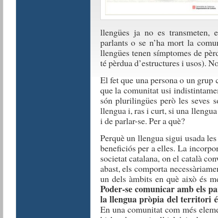
llengües ja no es transmeten, 
parlants o se n’ha mort la comun
llengües tenen símptomes de pèrdu
té pèrdua d’estructures i usos). No
El fet que una persona o un grup
que la comunitat usi indistintam
són plurilingües però les seves 
llengua i, ras i curt, si una lleng
i de parlar-se. Per a què?
Perquè un llengua sigui usada les
beneficiós per a elles. La incorp
societat catalana, on el català c
abast, els comporta necessàriament
un dels àmbits en què això és mé
Poder-se comunicar amb els par
la llengua pròpia del territori 
En una comunitat com més elemen