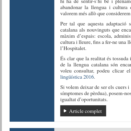
hi ha de sentir-s’hi bé i plenam
abandonar la llengua i cultura
valorem més allò que considerem 
Per tal que aquesta adaptació si
catalana als nouvinguts que enca
màxim d’espais: escola, administ
cultura i lleure, fins a fer-ne una
l’Hospitalet.
És clar que la realitat és tossuda
de la llengua catalana són encar
voleu consultar, podeu clicar e
lingüística 2016
.
Si volem deixar de ser els cuers i
símptomes de pèrdua), posem-nos-h
igualtat d’oportunitats.
Article complet