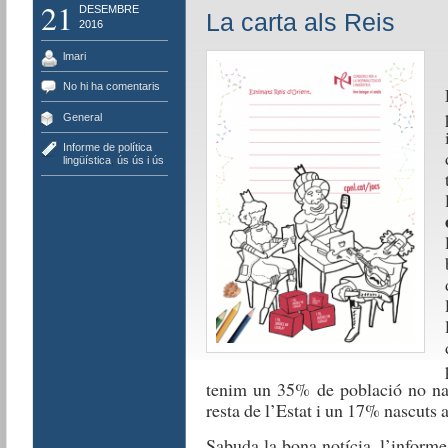
21
DESEMBRE
La carta als Reis
2016
lmari
No hi ha comentaris
General
Informe de política
lingüística
,
ús ús i ús
tenim un 35% de població no na
resta de l’Estat i un 17% nascuts a
Sabuda la bona notícia, l’informe