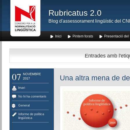
Rubricatus 2.0
Blog d'assessorament lingüístic del CNL
Inici
Pintem forats
Presentació del
Entrades amb l'etiqu
07
NOVEMBRE
Una altra mena de de
2017
lmari
No hi ha comentaris
General
Informe de política
lingüística