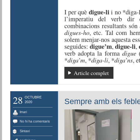
digue-li
I per què
i no *diga-
l’imperatiu del verb di
combinacions resultants són
digues-ho
, etc. Tal com hem
solem menjar-nos aquesta essa
digue’m
digue-li
seguides:
,
,
verb adopta la forma
digue
(
*
diga’m
, *
diga-li
, *
diga’ns
, e
Article complet
28
OCTUBRE
Sempre amb els febl
2020
lmari
No hi ha comentaris
Sintaxi