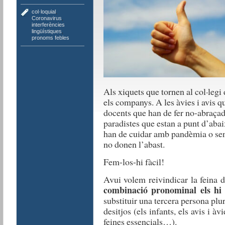
col·loquial
,
Coronavirus
,
interferències
lingüístiques
,
pronoms febles
Als xiquets que tornen al col·legi
els companys. A les àvies i avis q
docents que han de fer no-abraçad
paradistes que estan a punt d’abai
han de cuidar amb pandèmia o sens
no donen l’abast.
Fem-los-hi fàcil!
Avui volem reivindicar la feina de
combinació pronominal els hi
substituir una tercera persona plur
desitjos (els infants, els avis i à
feines essencials…).