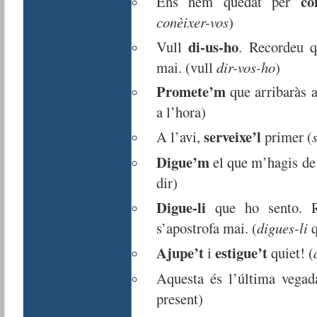
co
Ens hem quedat per
conèixer-vos
)
di-us-ho
Vull
. Recordeu 
mai. (vull
dir-vos-ho
)
Promete’m
que arribaràs a
a l’hora)
serveixe’l
A l’avi,
primer (
Digue’m
el que m’hagis de 
dir)
Digue-li
que ho sento. 
s’apostrofa mai. (
digues-li
q
Ajupe’t
estigue’t
i
quiet! (
Aquesta és l’última vega
present)