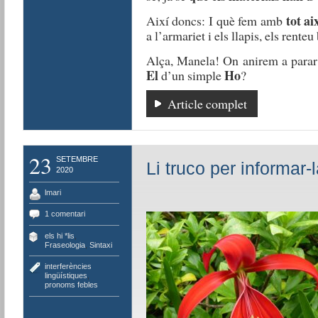
tot
ai
Així
doncs
:
I
què
fem
amb
a
l’armariet
i
el
s
llapis
,
els
renteu
Alça, Manela! On
anirem
a parar
El
Ho
d’un
simple
?
Article complet
23
SETEMBRE
Li truco per informar-l
2020
lmari
1 comentari
els hi *lis
,
Fraseologia
,
Sintaxi
interferències
lingüístiques
,
pronoms febles