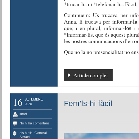
*trucar-lis ni *
telefonar
-lis.
Fàcil
,
Continuem
:
Us
trucava
per info
la
Anna,
li
trucava
per informar-
los
que
; i en plural,
informar-
i i
*
informar-lis,
que
és
aquest
plura
les
nostr
e
s
comuni
c
acions
d’error
Que no la no
presencialitat
no
ens
Article complet
16
SETEMBRE
Fem’ls-hi fàcil
2020
lmari
No hi ha comentaris
els hi *lis
,
General
,
Sintaxi