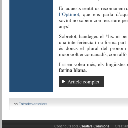
En aquests sentit us recomanem q
l’Optimot
, que ens parla d’aqu
sovint no sabem com escriure per
anys!
Sobretot, bandegeu el *lis: ni pens
una interferència i no forma part
és doncs el plural del pronom
mooooolt encomanadís, com allò 
I si en voleu més, els lingüistes
farina blana
.
Article complet
<<
Entrades anteriors
Continguts sota
Creative Commons
Creat 