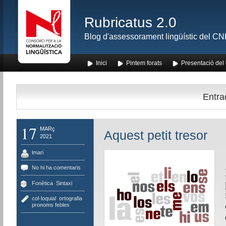
Rubricatus 2.0
Blog d'assessorament lingüístic del CNL
Inici
Pintem forats
Presentació del
Entra
17
MARç
Aquest petit tresor
2021
lmari
No hi ha comentaris
Fonètica
,
Sintaxi
col·loquial
,
ortografia
,
pronoms febles