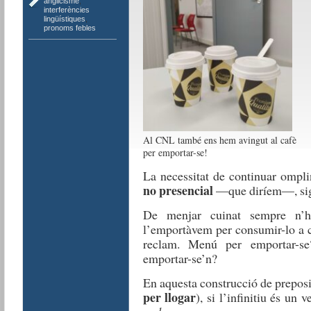
anglicisme
,
interferències
lingüístiques
,
pronoms febles
Al CNL també ens hem avingut al cafè
per emportar-se!
La
necessitat
de continuar
ompli
no presencial
—que
diríem—
,
si
De
menjar
cuinat
sempre
n’h
l’em
p
ortàvem
per consum
ir-lo
a 
recl
a
m
. M
enú
per
emportar
-s
emportar-se’n
?
En aquesta construcció de preposi
per llogar
), si
l’infinitiu
és
un
v