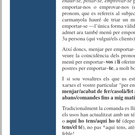
endur
-se
, posar-se,
emprovar
-se
emportar
-nos o
emprovar
-nos
(
pronom
, que
es
refereix
al
subjec
carmanyola
hauré
d
e triar
un m
emportar
-se —
l
’
única
forma
vàli
admet ara també menú per empo
3a persona (qui
vulgui
/
els
clients
)
Aix
í
doncs
,
menjar
per
emportar
veure
la
coincidència
de
l
s
prono
vos
li
menú per
emportar
–
i
oferi
te
postres per
emportar
–
,
a
molt
bo
I
si
sou
vosaltr
e
s
els
que
u
s
es
xarxes
el
vostre
particular
“per
em
menjar
/
acab
a
t
de
fer
/
casol
à
/
fet
abans/comandes fins a mig mat
T
radicionalment
la
comanda
es
ll
els
usos
han
actualitzat
amb
un
t
é
aquí ho te
ns/aquí ho té
o
(depe
tens/el té
),
no pas
*
aquí
tens,
atè
feble
!