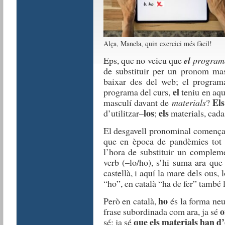
Alça, Manela, quin exercici més fàcil!
Ep
s
, que no
veieu
que
el
program
de substituir per un
pron
o
m
mas
baixar
des del web; el progr
a
m
el
programa del
curs
,
teniu
en
aqu
Els
masculí
d
avant
de
materials
?
los
els
d’utilitzar
–
;
materials
,
cada
El
desgavell
pronominal
començ
que en
època
de
pandèmies
tot
l’hora
de
substituir
un
com
p
lem
verb
(
–
lo
/
ho
),
s’hi
suma ara qu
caste
l
là
, i aquí la mare
dels
ous
, 
“
ho
”
, en
català
“
ha de
fer
”
també 
ho
Però
en
català
,
és
la forma
ne
o
frase subordinada
com
ara, j
a
sé
que
els
materials
han
d’
sé
;
j
a sé