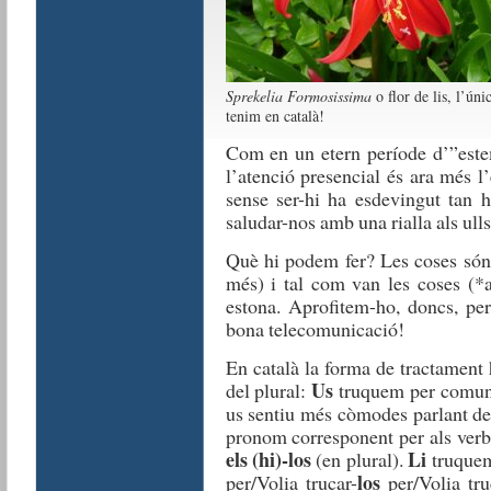
Sprekelia Formosissima
o flor de lis, l’únic
tenim en català!
Com
en un
etern
període
d
’”
est
l’atenció
presencial
és
ara
més
l
sense
ser-hi
ha
esdevingut
tan
ha
saludar-nos
amb
una
rialla
a
ls
ulls
Què
hi
podem
fer
?
Les coses
s
ó
n
més
) i
t
al
co
m
van les coses
(
*
estona
.
Aprofitem-ho
,
doncs
, pe
bona
tele
comunicació
!
E
n
català
la forma
de
tractament
Us
del plural:
truquem
per comun
us
sentiu
més
còmodes
parlant
d
pronom
corre
s
pone
n
t
per
als
verb
els
(hi)-los
Li
(
en
plural)
.
truque
los
per
/
V
ol
ia
trucar-
per/
V
olia
tr