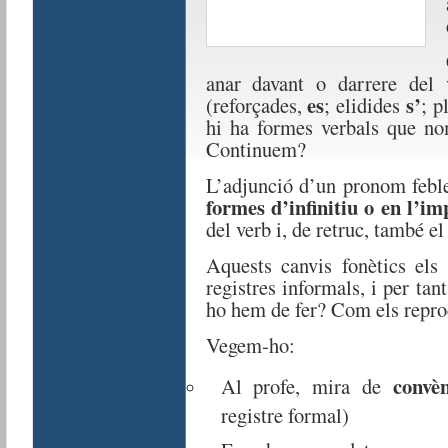
anar davant o darrere del 
es
s’
(reforçades,
; elidides
; p
hi ha formes verbals que n
Continuem?
L’adjunció d’un pronom feble
formes d’infinitiu o en l’im
del verb i, de retruc, també e
Aquests canvis fonètics els
registres informals, i per tan
ho hem de fer? Com els repr
Vegem-ho:
convèn
Al profe, mira de
registre formal)