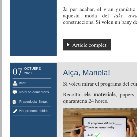
Ja per acabar, e
l gran
gramàtic
aquesta
moda
del
take aw
construccions
. Si
voleu
un
bany
d
Article complet
07
OCTUBRE
Alça, Manela!
2020
el
Si
voleu
mirar
programa del cu
lmari
No hi ha comentaris
els
materials
R
ecolliu
,
papers
quarantena
24
hores
.
Fraseologia
,
Sintaxi
Ho
,
pronoms febles