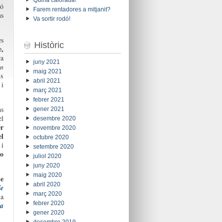
ió
Farem rentadores a mitjanit?
ns
Va sortir rodó!
es
Històric
e,
ra
juny 2021
in
maig 2021
ns
abril 2021
 i
març 2021
febrer 2021
ns
gener 2021
el
desembre 2020
er
novembre 2020
el
octubre 2020
s
i
setembre 2020
no
juliol 2020
juny 2020
maig 2020
e
abril 2020
de
març 2020
la
febrer 2020
a
gener 2020