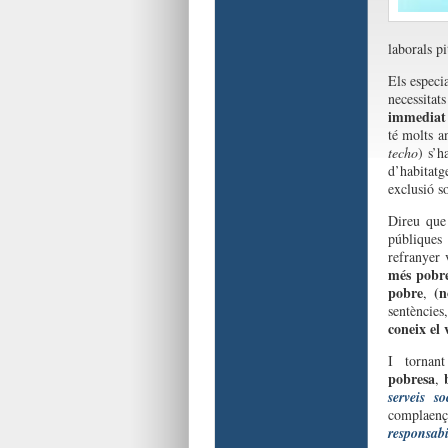
laborals pi
Els especi
necessita
immediat 
té molts 
techo
) s’h
d’habitatg
exclusió so
Direu que
públiques
refranyer 
més pobre
pobre
(n
,
sentències
coneix el 
I tornan
pobresa
,
serveis so
complaen
responsabil