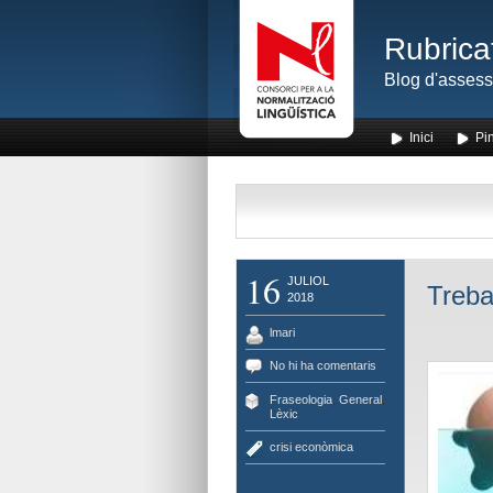
Rubrica
Blog d'assess
Inici
Pin
16
JULIOL
Treba
2018
lmari
No hi ha comentaris
Fraseologia
,
General
,
Lèxic
crisi econòmica