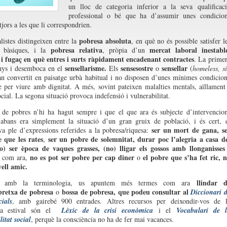
un lloc de categoria inferior a la seva qualificac
professional o bé que ha d’assumir unes condicio
tjors a les que li correspondrien.
pobresa absoluta
alistes distingeixen entre la
, en què no és possible satisfer l
pobresa relativa
mercat laboral inestabl
ts bàsiques, i la
, pròpia d’un
i fugaç en què entres i surts ràpidament encadenant contractes
. La prime
sensellarisme.
sensesostre
sensellar
anys i desemboca en el
Els
o
(
homeless, s
an convertit en paisatge urbà habitual i no disposen d’unes mínimes condicio
e per viure amb dignitat. A més, sovint pateixen malalties mentals, aïllament
cial. La segona situació provoca indefensió i vulnerabilitat.
 de pobres n’hi ha hagut sempre i que el que ara és subjecte d’intervencio
 abans era simplement la situació d’un gran gruix de població, i és cert, 
ser un mort de gana, s
va ple d’expressions referides a la pobresa/riquesa:
 que les rates
ser un pobre de solemnitat, durar poc l’alegria a casa d
,
o) ser època de vaques grasses, (no) lligar els gossos amb llonganisse
no es pot ser pobre per cap diner
el pobre que s’ha fet ric, 
, com ara,
o
vell amic.
llindar d
t amb la terminologia, us apuntem més termes com ara
bretxa de pobresa
bossa de pobresa
,
que podeu consultar al
o
Diccionari 
cials
, amb gairebé 900 entrades. Altres recursos per deixondir-vos de 
ça estival són el
Lèxic de la crisi econòmica
i el
Vocabulari de l
itat social
, perquè la consciència no ha de fer mai vacances.