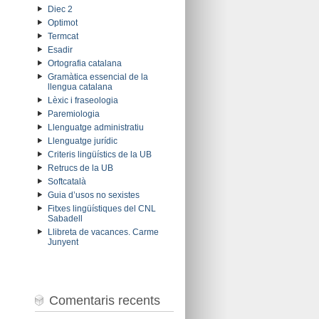
Diec 2
Optimot
Termcat
Esadir
Ortografia catalana
Gramàtica essencial de la
llengua catalana
Lèxic i fraseologia
Paremiologia
Llenguatge administratiu
Llenguatge jurídic
Criteris lingüístics de la UB
Retrucs de la UB
Softcatalà
Guia d’usos no sexistes
Fitxes lingüístiques del CNL
Sabadell
Llibreta de vacances. Carme
Junyent
Comentaris recents