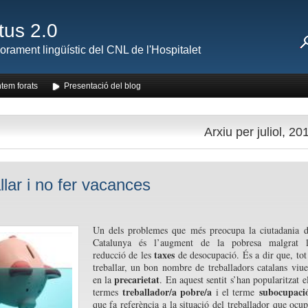
tus 2.0
orament lingüístic del CNL de l'Hospitalet
tem forats
Presentació del blog
Arxiu per juliol, 20
llar i no fer vacances
Un dels problemes que més preocupa la ciutadania 
Catalunya és l’augment de la pobresa malgrat l
taxes
reducció de les
de desocupació. És a dir que, tot
treballar, un bon nombre de treballadors catalans viu
precarietat
en la
. En aquest sentit s’han popularitzat e
treballador/a pobre/a
subocupaci
termes
i el terme
que fa referència a la situació del treballador que ocu