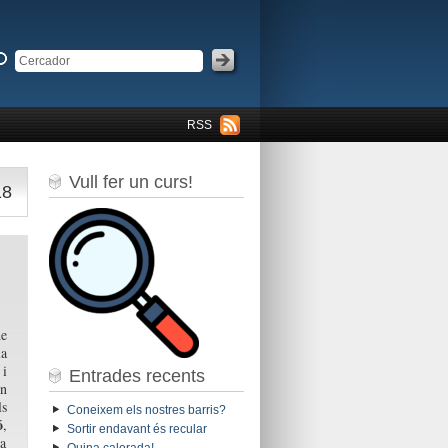
RSS
Vull fer un curs!
18
de
a
 i
Entrades recents
en
ls
Coneixem els nostres barris?
ó
,
Sortir endavant és recular
pa
Quina calorada!