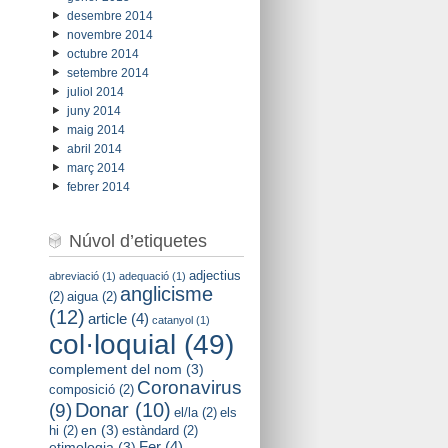
desembre 2014
novembre 2014
octubre 2014
setembre 2014
juliol 2014
juny 2014
maig 2014
abril 2014
març 2014
febrer 2014
Núvol d’etiquetes
adjectius
abreviació
(1)
adequació
(1)
anglicisme
(2)
aigua
(2)
(12)
article
(4)
catanyol
(1)
col·loquial
(49)
complement del nom
(3)
Coronavirus
composició
(2)
Donar
(10)
(9)
el/la
(2)
els
en
(3)
hi
(2)
estàndard
(2)
Fer
(4)
etimologia
(3)