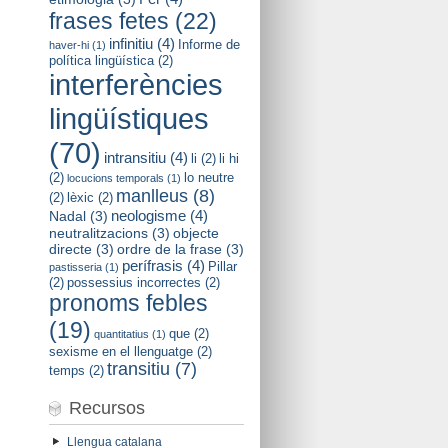
frases fetes
(22)
infinitiu
(4)
Informe de
haver-hi
(1)
política lingüística
(2)
interferències
lingüístiques
(70)
intransitiu
(4)
li
(2)
li hi
(2)
lo neutre
locucions temporals
(1)
manlleus
(8)
(2)
lèxic
(2)
neologisme
(4)
Nadal
(3)
neutralitzacions
(3)
objecte
directe
(3)
ordre de la frase
(3)
perífrasis
(4)
Pillar
pastisseria
(1)
(2)
possessius incorrectes
(2)
pronoms febles
(19)
que
(2)
quantitatius
(1)
sexisme en el llenguatge
(2)
transitiu
(7)
temps
(2)
Recursos
Llengua catalana