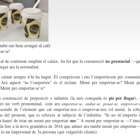
mbé ens hem avingut al cafè
ar-se!
no presencial
tat
de continuar
omplint
el
calaix
, ha
fet
que la
consumició
—qu
sigui
ara la
normalitat
.
cuinat
sempre
n’hi
ha
h
a
gut
. E
l
compràvem
i
ens
l’em
p
ortàvem
per consum
i
.
Ara
aque
s
t
“
us
l’emporteu
”
és
el
recl
a
m
. M
enú
per
emportar
-se? Me
nú
p
 Men
ú
per
emportar-se’n
?
pis per llogar
 construcció de preposició + infinitiu (la més coneguda és
), 
és
un
verb
pronominal,
com
ara
emportar
-se,
endur
-se
, posar-se,
emprovar
-
scindir de
l’element
que cal
emportar
-nos o
emprovar
-nos
(el menú, la rob
as
del
pronom
, que
es
refereix
al
subjecte
de
l’infinitiu
:
“
Si no
m
’
emporto
me
a
hauré
d
e triar
un menú per
emportar
–
.
”
A menú p
e
r
emportar
-se —
l
’
úni
da
fins
a la nova
gramàtica
de 2016 que admet ara també menú per emportar—
és
un
i
mpersonal
de 3a persona (qui
vulgui
/
els
clients
).