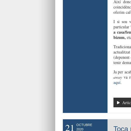
Aix
í
donc
coincidènc
oferim
caf
I
si
sou
v
particular
a casa/fe
bizum,
et
T
radicion
actualitzat
(depenent 
tenir
dema
Ja per aca
away
va
r
aquí
.
Artic
21
OCTUBRE
Toca 
2020