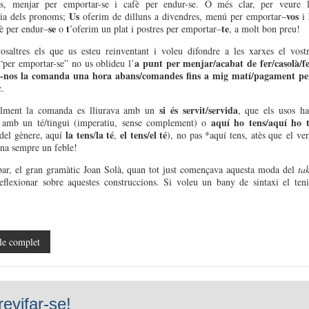
s
,
menjar
per
emportar
-se i
cafè
p
e
r
endur
-se
. O
més
clar
,
pe
r
veure
l
Us
vos
ia
de
l
s
pronoms
;
oferim
de
dilluns
a
divendres
, menú per
emportar
–
i
s
e
t
te
è
p
e
r
endur
–
o
’oferim
un
plat
i postres per
emportar
–
,
a
molt
bon preu!
osaltr
e
s
els
que
u
s
esteu
reinventant
i
voleu
difondre
a les
xarxes
el
vost
a pun
t
per
menjar
/
acab
a
t
de
fer
/
casol
à
/
f
“per
emportar
-se”
n
o
us
oblideu
l’
u-nos la comanda una hora abans/comandes fins a mig matí/pagament pe
c.
si
és
servit
/
servida
alment
la
comanda
es
lliu
r
ava
amb
un
,
que
els
usos
ha
aquí ho te
ns/aquí ho 
amb
un
t
é/
t
ingui
(
imperatiu
, sense
complement
)
o
la tens
la
té
el tens/el té
del gènere,
aquí
/
,
),
no pas
*
aquí
tens,
atès
que
el
ve
na
sempre
un
feble
!
bar, e
l gran
gramàtic
Joan
Solà
,
quan
tot
just
començava
aquesta
moda
del
ta
eflexionar sobre
aquestes
construccions
. Si
voleu
un
bany
de
sintaxi
el
ten
le complet
revifar-se!