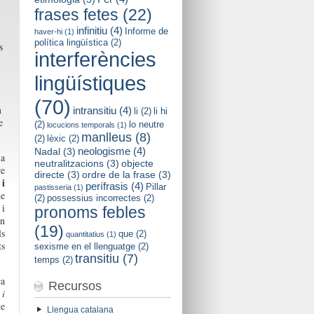
frases fetes
(22)
infinitiu
(4)
Informe de
haver-hi
(1)
política lingüística
(2)
s
interferències
lingüístiques
(70)
m
intransitiu
(4)
li
(2)
li hi
e
(2)
lo neutre
locucions temporals
(1)
manlleus
(8)
(2)
lèxic
(2)
neologisme
(4)
Nadal
(3)
la
neutralitzacions
(3)
objecte
e
directe
(3)
ordre de la frase
(3)
i
perífrasis
(4)
Pillar
pastisseria
(1)
de
(2)
possessius incorrectes
(2)
i
pronoms febles
un
(19)
ls
que
(2)
quantitatius
(1)
t
s
sexisme en el llenguatge
(2)
transitiu
(7)
temps
(2)
ca
Recursos
i
te
Llengua catalana