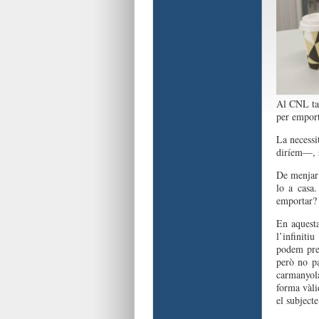
Al CNL ta
per emport
La
necessi
diríem—
,
De
menjar
lo
a casa
emportar
?
En aquesta
l’infinitiu
podem
pre
però
no
p
carmanyol
forma
vàli
el
subjecte