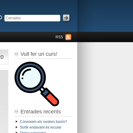
RSS
Vull fer un curs!
20
Entrades recents
Coneixem els nostres barris?
Sortir endavant és recular
Quina calorada!