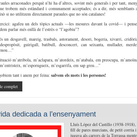
raules arraconades perquè n’hi ha d’altres, sovint més generals i per tant, men
que trobem més estàndard i comunament acceptades; és a dir, més semblants 
Això si no utilitzem directament paraules que no són catalanes!
ercici: agafeu un dels tòpics actuals —les mesures davant la covid— i pens
em parlar més enllà de l’estrès o “l’agobiu”?
és un desgavell, mareig, trasbals, astorament, desori, bogeria, xivarri, cridòri
despropòsit, guirigall, batibull, desconcert, can seixanta, mullader, merde
nrenou…”
ituació m’atribola, m’aclapara, m’atordeix, m’atabala, em preocupa, m’amoïn
m’entristeix, m’esporugueix, m’esgarrifa, em sap greu…”
salvem els mots i les persones!
obiem tant i anem per feina:
le complet
ida dedicada a l’ensenyament
L
l
uís L
ó
pez
del
C
astillo
(1938-1918)
,
fill de pares murcians,
de
petit
corria i
jugava
als
carrers de la Torrassa mentr