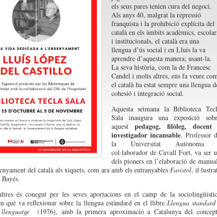
els seus par
e
s tenien cura d
el negoci
.
A
ls anys 40
,
malgrat la repressió
f
ranquista i la
prohibició explícita del
català en els àmbits acadèmics, escolar
i institucionals
, el català era una
llengua d’ús social i
en
L
l
uís la
va
aprendre d’aquesta manera
;
usant-la.
La seva hist
òria
, com l
a
de Francesc
Candel
i molts altres, ens fa veure co
el
català
ha estat sempre
una llengua d
cohesió
i integració social.
A
questa setmana la Biblioteca Tec
Sala
inaugura
una expo
s
i
ci
ó sobr
pedagog
, filòleg, docent 
aqu
e
st
investigador incansable
. Professor 
l
a Universitat Autònoma
col·laborador de Cavall Fort
,
va ser 
dels p
ione
rs
en l’elaboració
de manua
enyament del català
al
s
xiquets
,
com ara amb els entranyables
F
aristol
,
il·
l
ustra
n Bay
é
s
.
altres és conegut
per les seves aportacions en el camp de la sociolingüísti
en què
va reflexionar sobre la llengua estàndard en el llibre
Llengua
standard
e llenguatge
(1976)
, amb la primera aproximació a Catalunya
del
concep