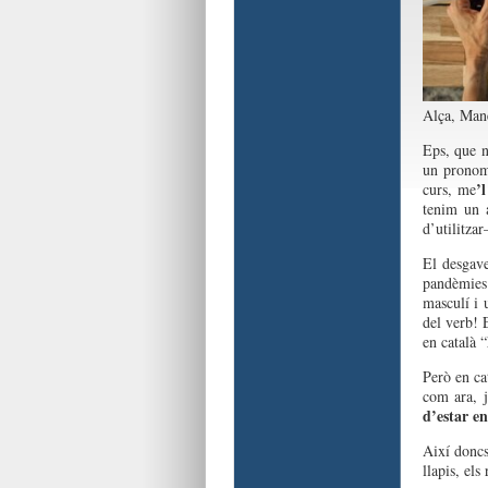
Alça, Mane
Ep
s
, que 
un
pron
o
’l
curs
,
me
tenim
un
d’utilitzar
El
desgave
pandèmies
masculí
i 
del
verb
!
en
català
“
Però
en
ca
com
ara, j
d’estar
e
Així
donc
llapis
,
els