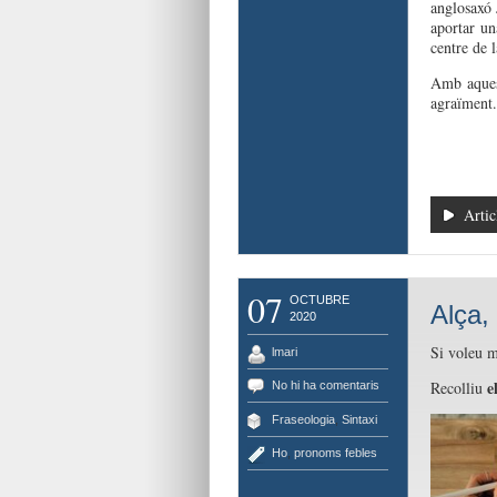
anglosaxó
aporta
r un
centre de l
Amb aquest
agraïment
Artic
07
OCTUBRE
Alça,
2020
Si
voleu
m
lmari
e
R
ecolliu
No hi ha comentaris
Fraseologia
,
Sintaxi
Ho
,
pronoms febles