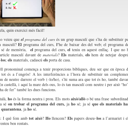
la, quin exercici més fàcil!
no
veieu
que
el
programa del
curs
és
un
grup
masculí
que
s’ha
de substituir p
El
l’
m
masculí
?
programa del
curs
,
he
de
baixar
des del web; el progr
a
ma de
el
el
sé de
memòria
,
programa del
curs
,
teniu
en
aquest
enllaç
.
I que no 
Els
els
article
masculí
d
avant
de
materials
?
ma
t
erials
,
hem
de
netejar
desp
r
los
els
els
–
;
materials
,
cadascú
porta de casa.
ll
pronominal
comença
a
tenir
proporcions
bíbliques
,
deu
s
er que en
època
d
tot
és
a
l’engròs
!
A
l
es
interferències
a
l’hora
de
substituir
un
com
p
leme
un de
ne
u
tre
darrere
el
verb
(
–
lo
/
ho
),
s’hi
suma ara que
tot
é
s
ho
, també
dava
En
caste
l
là
, i aquí la mare
dels
ous
, lo
és
tan
masculí
com
neutre
i per
això
“
ho
ha de
fer
”
també les
dues
funcions
.
ho
això
allò
talà
,
és
la forma
ne
u
tr
a i
prou
.
Els
mots
/
o
bé
una frase subordina
on
trobar
el programa del
curs
,
ho
que
els
materials
ha
a
sé
ja
sé
;
j
a sé
n
quarantena
ho
, ja
sé
.
tot
això
Ho
E
l
s
lo
s
s
:
I
què
fem
amb
?
llencem
?
papers
de
seu
–
a
l’armariet
i
e
renteu
ben rentats
.