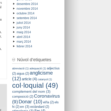
ys
desembre 2014
al
novembre 2014
octubre 2014
setembre 2014
eu
juliol 2014
juny 2014
a,
maig 2014
r,
abril 2014
març 2014
febrer 2014
a,
Núvol d’etiquetes
adjectius
abreviació
(1)
adequació
(1)
anglicisme
(2)
aigua
(2)
(12)
article
(4)
catanyol
(1)
col·loquial
(49)
complement del nom
(3)
Coronavirus
composició
(2)
Donar
(10)
(9)
el/la
(2)
els
en
(3)
hi
(2)
estàndard
(2)
e
Fer
(4)
etimologia
(3)