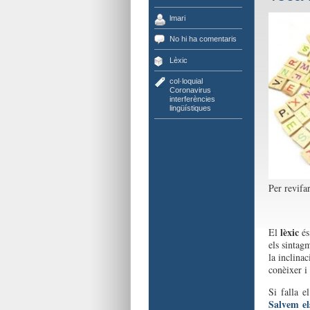
lmari
No hi ha comentaris
Lèxic
col·loquial
,
Coronavirus
,
interferències
lingüístiques
Per revifar
lèxic
El
és 
els sintag
la inclina
conèixer i 
Si falla e
Salvem el