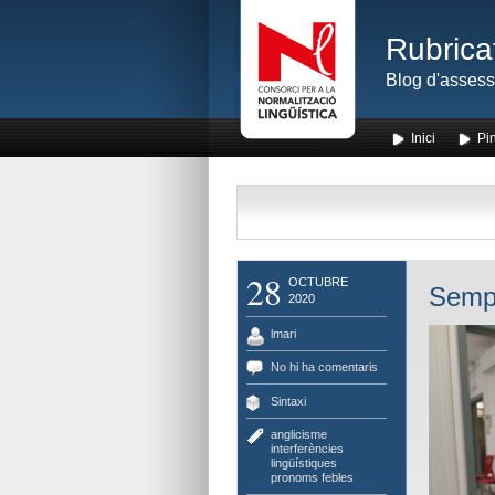
Rubrica
Blog d'assess
Inici
Pin
28
OCTUBRE
Sempr
2020
lmari
No hi ha comentaris
Sintaxi
anglicisme
,
interferències
lingüístiques
,
pronoms febles