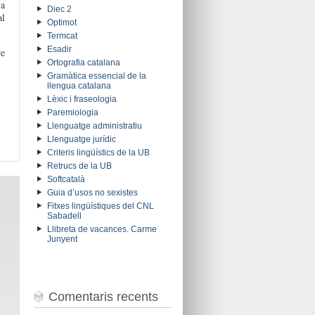
va
Diec 2
al
Optimot
Termcat
Esadir
re
Ortografia catalana
Gramàtica essencial de la
llengua catalana
Lèxic i fraseologia
Paremiologia
Llenguatge administratiu
Llenguatge jurídic
Criteris lingüístics de la UB
Retrucs de la UB
Softcatalà
Guia d’usos no sexistes
Fitxes lingüístiques del CNL
Sabadell
Llibreta de vacances. Carme
Junyent
Comentaris recents