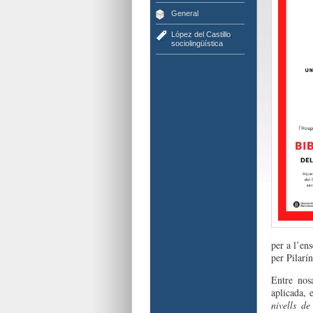
General
López del Castillo
,
sociolingüística
per a l’e
n
s
per Pilarí
Entre nos
aplicada,
nivells d