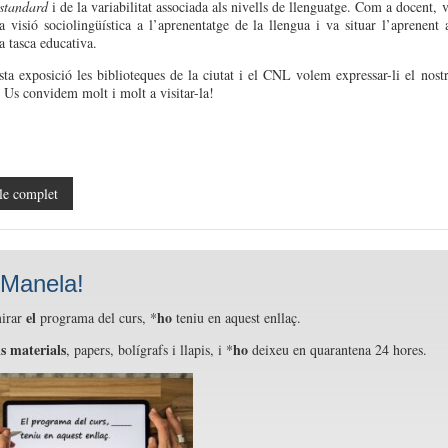
standard
i de la variabilitat associada als nivells de llenguatge
.
Com a docent,
a v
isió sociolingüística a l’aprenentatge de la llengua i
va situar l’aprenent 
a tasca educativa.
a exposició les biblioteques de la ciutat i el CNL volem expressar-li el nost
.
Us convidem molt i molt a visitar-la!
le complet
 Manela!
el
ho
irar
programa del curs,
*
teniu
en
aquest
enllaç
.
ls
materials
ho
,
papers
,
bolígrafs
i
llapis
, i
*
deixeu
en
quarantena
24
hores
.