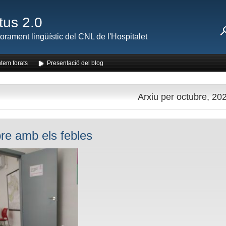
tus 2.0
orament lingüístic del CNL de l'Hospitalet
tem forats
Presentació del blog
Arxiu per octubre, 20
e amb els febles