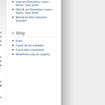
lmari
en
Divendres, roses i
llibres. Sant Jordi!
Oriol B.
en
Divendres, roses i
llibres. Sant Jordi!
Bernat
en
(No) relacions
forçades
er
Blog
l
hi
Entra
é
s
Canal de les entrades
Canal dels comentaris
WordPress.org (en anglès)
e
nt
nt
”
,
da
n
l
s