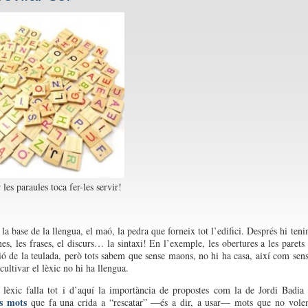
 les paraules toca fer-les servir!
la base de la llengua, el maó, la pedra que forneix tot l’edifici. Després hi ten
mes, les frases, el discurs… la sintaxi! En l’exemple, les obertures a les parets
ció de la teulada, però tots sabem que sense maons, no hi ha casa, així com sen
cultivar el lèxic no hi ha llengua.
l lèxic falla tot i d’aquí la importància de propostes com la de Jordi Badia
s mots
que fa una crida a “rescatar” —és a dir, a usar— mots que no vol