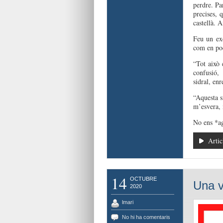
perdre. Pa
precises, 
castellà. 
Feu un ex
com en pod
“Tot això 
confusió, 
sidral, e
“Aquesta s
m’esvera, 
No ens *ag
Artic
14
OCTUBRE
Una v
2020
lmari
No hi ha comentaris