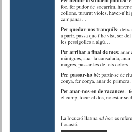
Per definir la situació política
: 
foc, fer pudor de socarrim, haver-ne
collons, tururut violes, haver-n’hi
campanar…
Per quedar-nos tranquils
: deixa
a parir, passa que t’he vist, ser de
les pessigolles a algú…
Per arribar a final de mes
: anar 
mànigues, suar la cansalada, anar 
magres, passar-les de tots colors
Per passar-ho bé
: partir-se de ri
conya, fer conya, anar de primera
Per anar-nos-en de vacances
: f
el camp, tocar el dos, no estar-se d
La locució llatina
ad hoc
es refere
l’ocasió.