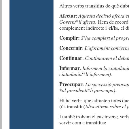
Altres verbs transitius de què dub
Afectar
:
Aquesta decisió afecta e
Govern/
*
li afecta
. Hem de record
el/la
complement indirecte i
,
el d
Complir:
S’ha complert el prog
Concernir
:
L’aforament concerne
Continuar
:
C
ontinuarem el deba
Informar
:
Informem la ciutadani
ciutadania
/*
li informem).
Preocupar
:
La successió preocup
*
al president
/
*li preocupa)
.
Hi ha verbs que admeten totes due
(ús transitiu)/
discutirem sobre el
I també trobem el cas invers; verb
servir com a transitius: