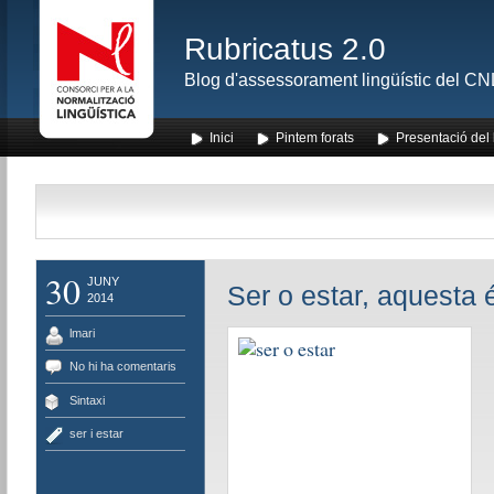
Rubricatus 2.0
Blog d'assessorament lingüístic del CNL
Inici
Pintem forats
Presentació del
30
JUNY
Ser o estar, aquesta 
2014
lmari
No hi ha comentaris
Sintaxi
ser i estar