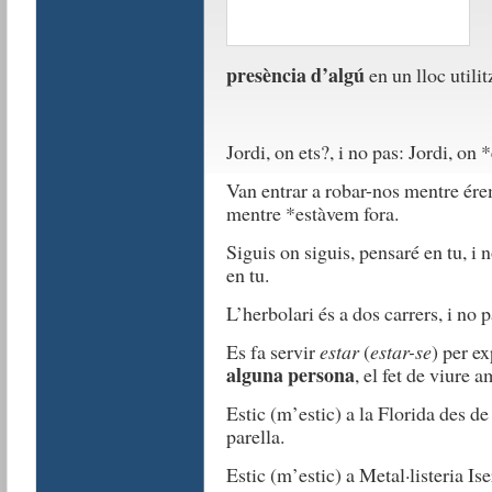
presència d’algú
en un lloc util
Jordi, on ets?, i no pas: Jordi, on 
Van entrar a robar-nos mentre érem
mentre *estàvem fora.
Siguis on siguis, pensaré en tu, i 
en tu.
L’herbolari és a dos carrers, i no p
Es fa servir
estar
(
estar-se
) per e
alguna persona
, el fet de viure 
Estic (m’estic) a la Florida des d
parella.
Estic (m’estic) a Metal·listeria Ise