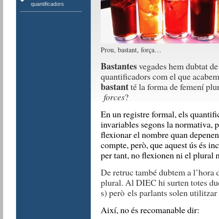
quantificadors
Prou, bastant, força…
Bastantes
vegades hem dubtat de l
quantificadors com el que acabem d
bastant
té la forma de femení plu
forces
?
En un registre formal, els quantif
invariables segons la normativa, p
flexionar el nombre quan depenen 
compte, però, que aquest ús és inc
per tant, no flexionen ni el plural 
De retruc també dubtem a l’hora 
plural. Al DIEC hi surten totes du
s) però els parlants solen utilitzar
Així, no és recomanable dir: