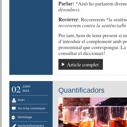
Parlar:
*Això ho parlarem divendr
divendres
).
Recórrer
: Recorrerem *la sentènc
recorrerem contra la sentència/hi
Per tant, hem de tenir present si un
d’introduir el complement amb prep
pronominal que correspongui. La ci
consultar el diccionari!
Article complet
02
JUNY
Quantificadors
2014
lmari
No hi ha comentaris
Morfologia
bastanta/bastantes
,