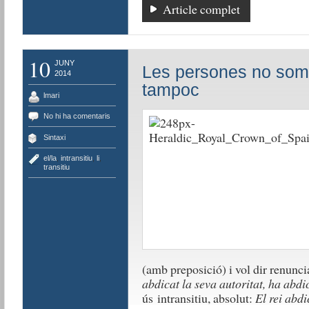
Article complet
10
JUNY
Les persones no som 
2014
tampoc
lmari
No hi ha comentaris
Sintaxi
el/la
,
intransitiu
,
li
,
transitiu
(amb preposició) i vol dir renunc
abdicat la seva autoritat, ha abdi
ús intransitiu, absolut:
El rei abdi