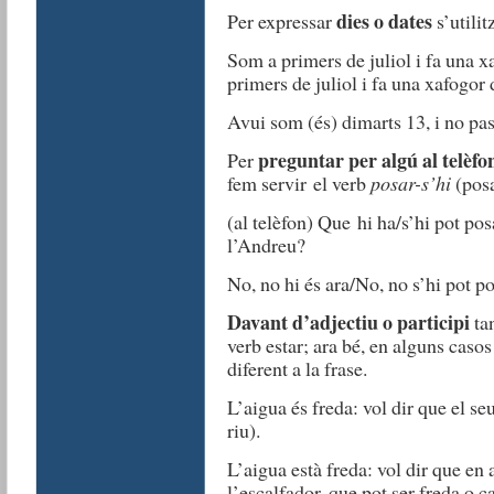
dies o dates
Per expressar
s’utilit
Som a primers de juliol i fa una x
primers de juliol i fa una xafogor 
Avui som (és) dimarts 13, i no pas
preguntar per algú al telèfo
Per
fem servir el verb
posar-s’hi
(posa
(al telèfon) Que hi ha/s’hi pot po
l’Andreu?
No, no hi és ara/No, no s’hi pot po
Davant d’adjectiu o participi
tan
verb estar; ara bé, en alguns casos
diferent a la frase.
L’aigua és freda: vol dir que el seu
riu).
L’aigua està freda: vol dir que en
l’escalfador, que pot ser freda o ca