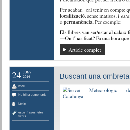
Per acabar, cal tenir en compte 
localització
, sense matisos, i
esta
permanència
o
. Per exemple:
Els llibres van ser/estar al calaix f
—On t’has ficat? Fa una hora que s
Article complet
24
JUNY
Buscant una ombret
2014
lmari
No hi ha comentaris
Lèxic
estiu
,
frases fetes
,
vents