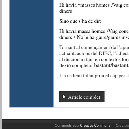
Hi havia *masses homes /Vaig conè
diners
Sinó que s’ha de dir:
Hi havia massa homes /Vaig conèix
diners / No hi ha gaire/gaires inscr
Tornant al començament de l’apunt
actualitzacions del DIEC, l’adjec
al diccionari tant en contextos f
bastant/bastanta
flexió completa:
I ja us hem inflat prou el cap per a
Article complet
Continguts sota
Creative Commons
Creat 