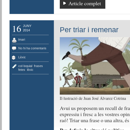
Article complet
16
JUNY
Per triar i remenar
2014
lmari
No hi ha comentaris
Lèxic
col·loquial
,
frases
fetes
,
lèxic
Il·lustració de Juan José Álvarez Cotrina
Avui us proposem un recull de fra
expressiu i fresc a les vostres op
raó! Triar una frase o una altra, é