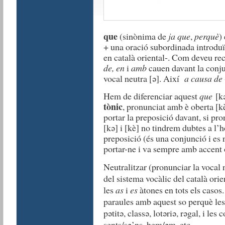
que
(sinònima de
ja que
,
perquè
)
+ una oració subordinada introdu
en català oriental-. Com deveu rec
de, en
i
amb
cauen davant la conj
vocal neutra [ə]. Així
a causa de
Hem de diferenciar aquest
que
[kə
tònic
, pronunciat amb è oberta [
portar la preposició davant, si p
[kə] i [kè] no tindrem dubtes a l’h
preposició (és una conjunció i es 
portar-ne i va sempre amb accent 
Neutralitzar (pronunciar la vocal 
del sistema vocàlic del català ori
les
as
i
es
àtones
en tots els casos
paraules amb aquest so perquè les 
p
ətitə, class
ə, lotəriə
, r
ə
gal, i les 
sents/s
ə’ns, hem/
ə
m, etc.