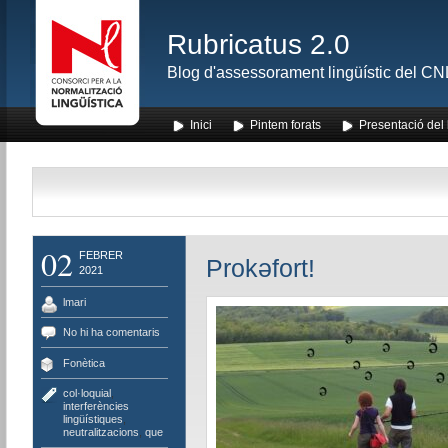
Rubricatus 2.0
Blog d'assessorament lingüístic del CNL
Inici
Pintem forats
Presentació del
02
FEBRER
Prokəfort!
2021
lmari
No hi ha comentaris
Fonètica
col·loquial
,
interferències
lingüístiques
,
neutralitzacions
,
que