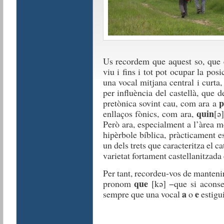
Us recordem que aquest so, que e
viu i fins i tot pot ocupar la po
una vocal mitjana central i curta,
per influència del castellà, que 
p
pretònica sovint cau, com ara a
quin
enllaços fònics, com ara,
[ə]
Però ara, especialment a l’àrea me
hipèrbole bíblica, pràcticament 
un dels trets que caracteritza el 
varietat fortament castellanitzada 
Per tant, recordeu-vos de manteni
que
pronom
[kə] −que si aconse
a
e
sempre que una vocal
o
estigui