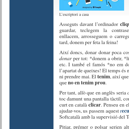
L’escriptori a casa
cli
Asseguts davant l’ordinador
guardar, teclegem la contras
enllacem, arrosseguem o carre
tard, donem per feta la feina!
Així doncs, donar donar poca co
donar
per tot: *donem a obrir, *l
etc. I també el famós *no em d
l’apartat de queixes! El temps és 
tenim
ni prendre mai. El
, així qu
no en tenim prou
que
.
Per tant, allò que en anglès seria
toc damunt una pantalla tàctil, com
clicar
curt en català
. Penseu en e
ecu
ajudar-vos, us passem aquest
r
Softcatalà amb la supervisió del 
Pitjar, prémer o polsar serien a