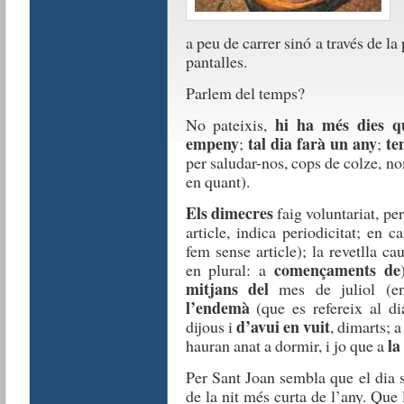
a peu de carrer sinó a través de l
pantalles.
Parlem del temps?
hi ha més dies qu
No pateixis,
empeny
tal dia farà un any
te
;
;
per saludar-nos, cops de colze, 
en quant).
Els dimecres
faig voluntariat, pe
article, indica periodicitat; en 
fem sense article); la revetlla ca
començaments de
en plural: a
mitjans del
mes de juliol (en 
l’endemà
(que es refereix al d
d’avui en vuit
dijous i
, dimarts; 
la
hauran anat a dormir, i jo que a
Per Sant Joan sembla que el dia s’
de la nit més curta de l’any. Que 