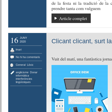
de la festa ni la tradició de la
prendre tanta com vulguem
Article complet
16
JUNY
Clicant clicant, surt la
2020
lmari
No hi ha comentaris
Vuit del matí, una fantàstica jorn
General
,
Lèxic
anglicisme
,
Donar
,
informàtica
,
interferències
lingüístiques