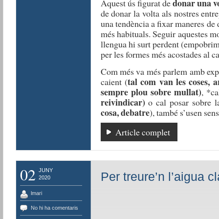
donar una v
Aquest ús figurat de
de donar la volta als nostres ent
una tendència a fixar maneres de d
més habituals. Seguir aquestes m
llengua hi surt perdent (empobrime
per les formes més acostades al cast
Com més va més parlem amb expre
tal com van les coses, 
caient (
sempre plou sobre mullat)
, *ca
reivindicar)
o cal posar sobre la
cosa, debatre
), també s’usen sense
Article complet
02
JUNY
Per treure’n l’aigua cl
2020
lmari
No hi ha comentaris