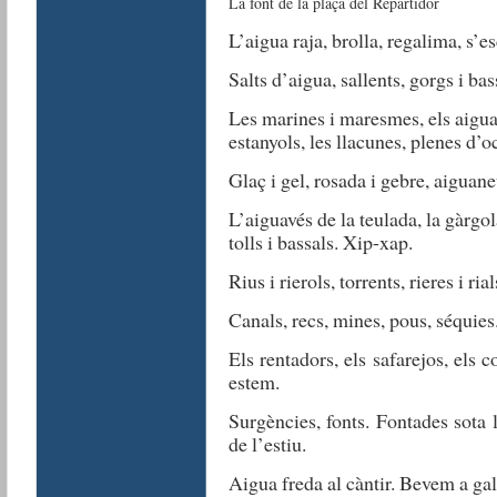
La font de la plaça del Repartidor
L’aigua raja, brolla, regalima, s’e
Salts d’aigua, sallents, gorgs i basse
Les marines i maresmes, els aiguam
estanyols, les llacunes, plenes d’oc
Glaç i gel, rosada i gebre, aiguan
L’aiguavés de la teulada, la gàrgol
tolls i bassals. Xip-xap.
Rius i rierols, torrents, rieres i ri
Canals, recs, mines, pous, séquies
Els rentadors, els safarejos, els
estem.
Surgències, fonts. Fontades sota 
de l’estiu.
Aigua freda al càntir. Bevem a gale