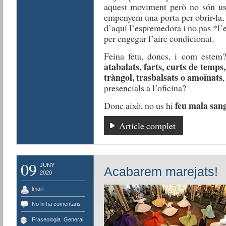
aquest moviment però no són us
empenyem una porta per obrir-la,
d’aquí l’espremedora i no pas *l
per engegar l’aire condicionat.
Feina feta, doncs, i com estem?
atabalats, farts, curts de temps
tràngol, trasbalsats o amoïnats
,
presencials a l’oficina?
feu mala san
Donc això, no us hi
Article complet
09
JUNY
Acabarem marejats!
2020
lmari
No hi ha comentaris
Fraseologia
,
General