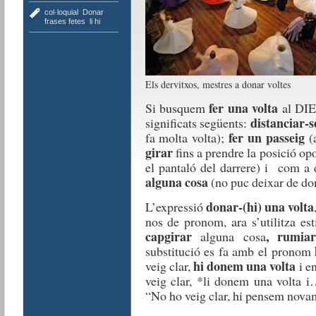
col·loquial
,
Donar
,
frases fetes
,
li hi
Els dervitxos, mestres a donar voltes
fer una volta
Si busquem
al DIE
distanciar-s
significats següents:
fer un passeig
fa molta volta);
(a
girar
fins a prendre la posició op
el pantaló del darrere) i com a
alguna cosa
(no puc deixar de dona
donar-(hi) una volta
L’expressió
nos de pronom, ara s’utilitza esti
capgirar
, rumiar
alguna cosa
substitució es fa amb el pronom
hi donem una volta
veig clar,
i e
veig clar, *li donem una volta 
“No ho veig clar, hi pensem novam