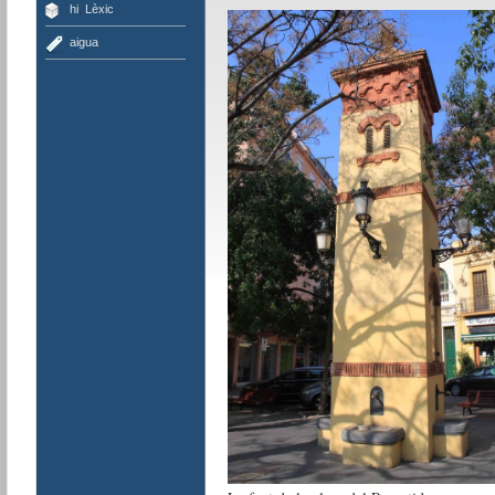
hi
,
Lèxic
aigua