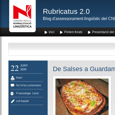
Rubricatus 2.0
Blog d'assessorament lingüístic del CNL
Inici
Pintem forats
Presentació del
22
JUNY
De Salses a Guardam
2020
lmari
No hi ha comentaris
Fraseologia
,
Lèxic
col·loquial