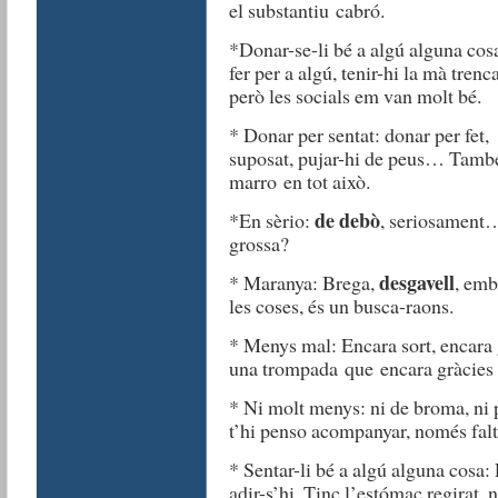
el substantiu cabró.
*Donar-se-li bé a algú alguna cosa
fer per a algú, tenir-hi la mà tre
però les socials em van molt bé.
* Donar per sentat: donar per fet
suposat, pujar-hi de peus… També,
marro en tot això.
de debò
*En sèrio:
, seriosament…
grossa?
desgavell
* Maranya: Brega,
, emb
les coses, és un busca-raons.
* Menys mal: Encara sort, encara 
una trompada que encara gràcies 
* Ni molt menys: ni de broma, ni 
t’hi penso acompanyar, només falt
* Sentar-li bé a algú alguna cosa: 
adir-s’hi. Tinc l’estómac regirat, 