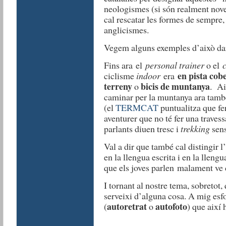
neologismes (si són realment nove
cal rescatar les formes de sempre,
anglicismes.
Vegem alguns exemples d’això dar
Fins ara el
personal trainer
o el
en pista cob
ciclisme
indoor
era
terreny
bicis de muntanya
o
. Ai
caminar per la muntanya ara tamb
(el
TERMCAT
puntualitza que fe
aventurer que no té fer una traves
parlants diuen tresc i
trekking
sens
Val a dir que també cal distingir l
en la llengua escrita i en la llengu
que els joves parlen malament v
I tornant al nostre tema, sobretot, 
serveixi d’alguna cosa. A mig esf
autoretrat
autofoto
(
o
) que així