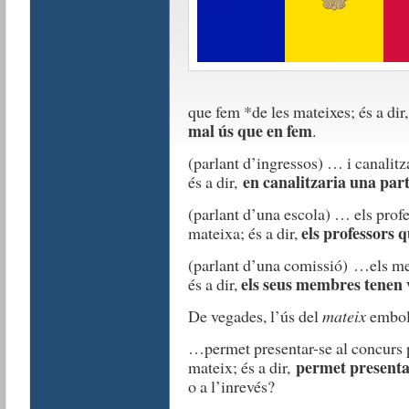
que fem *de les mateixes; és a dir
mal ús que en fem
.
(parlant d’ingressos) … i canalitz
en canalitzaria una par
és a dir,
(parlant d’una escola) … els profe
els professors q
mateixa; és a dir,
(parlant d’una comissió) …els me
els seus membres tenen v
és a dir,
De vegades, l’ús del
mateix
emboli
…permet presentar-se al concurs po
permet presentar-
mateix; és a dir,
o a l’inrevés?