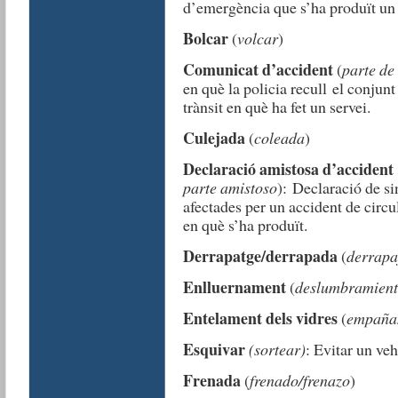
d’emergència que s’ha produït un
Bolcar
(
volcar
)
Comunicat d’accident
(
parte de
en què la policia recull el conjunt
trànsit en què ha fet un servei.
Culejada
(
coleada
)
Declaració amistosa d’accident
parte amistoso
): Declaració de si
afectades per un accident de circ
en què s’ha produït.
Derrapatge/derrapada
(
derrapa
Enlluernament
(
deslumbramien
Entelament dels vidres
(
empañam
Esquivar
(sortear)
: Evitar un veh
Frenada
(
frenado/frenazo
)