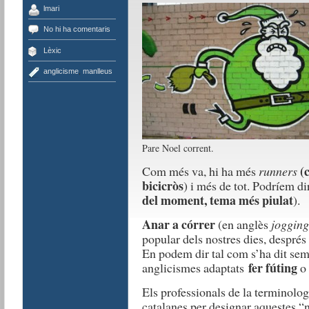
lmari
No hi ha comentaris
Lèxic
anglicisme
,
manlleus
Pare Noel corrent.
(
Com més va, hi ha més
runners
bicicròs
) i més de tot. Podríem di
del moment, tema més piulat
).
Anar a córrer
(en anglès
jogging
popular dels nostres dies, després 
En podem dir tal com s’ha dit se
fer
fúting
anglicismes adaptats
o
Els professionals de la terminolo
catalanes per designar aquestes “