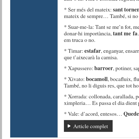
sant torne
* Ser més del mateix:
mateix de sempre… També, si no vo
* Suar-me-la: Tant se me’n fot, me
tant me fa
donar-hi importància,
em truca o no.
estafar
* Timar:
, enganyar, ensar
que t’aixecarà la camisa.
barroer
* Xapussero:
, potiner, 
bocamoll
* Xivato:
, bocafluix, f
També, no li diguis res, que tot ho
* Xorrada: collonada, carallada, 
ximpleria… Es passa el dia dient 
Quedem
* Vale: d’acord, entesos…
Article complet