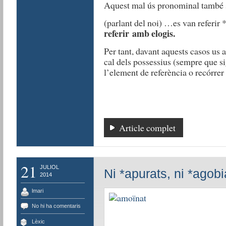
Aquest mal ús pronominal també s
(parlant del noi) …es van referir 
referir amb elogis.
Per tant, davant aquests casos us 
cal dels possessius (sempre que sigu
l’element de referència o recórrer 
Article complet
21
JULIOL
Ni *apurats, ni *agobi
2014
lmari
No hi ha comentaris
Lèxic