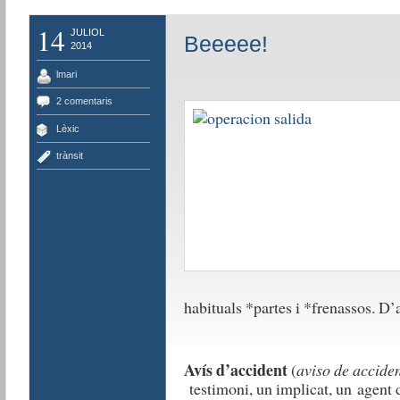
14
JULIOL
Beeeee!
2014
lmari
2 comentaris
Lèxic
trànsit
habituals *partes i *frenassos. D
Avís d’accident
(
aviso de accide
testimoni, un implicat, un agent de