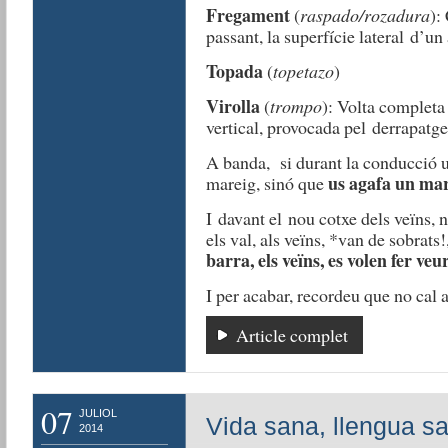
Fregament
(
raspado/rozadura
):
passant, la superfície lateral d’un 
Topada
(
topetazo
)
Virolla
(
trompo
): Volta completa 
vertical, provocada pel derrapatge
A banda, si durant la conducció 
us agafa un ma
mareig, sinó que
I davant el nou cotxe dels veïns, 
els val, als veïns, *van de sobrats!
barra, els veïns, es volen fer veu
I per acabar, recordeu que no cal 
Article complet
07
JULIOL
Vida sana, llengua s
2014