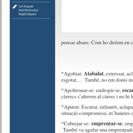
col·loquial
,
interferències
lingüístiques
pensar abans: Com ho diríem en c
Atabalat
*Agobiat:
, estressat, ac
esgotat… També, no em donis més 
esca
*Apoltronar-se: endropir-se,
càrrecs s’aferren al càrrec i no hi
*Apurat: Escurat, exhaurit, aclapa
situació compromesa, m’hauries d
emprenyar-se
*Cabrejar-se:
, emp
També va agafar una emprenyada 