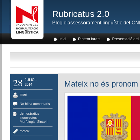
Rubricatus 2.0
Blog d'assessorament lingüístic del CNL
Inici
Pintem forats
Presentació del
28
JULIOL
Mateix no és pronom
2014
lmari
No hi ha comentaris
demostratius
incorrectes
,
Morfologia
,
Sintaxi
mateix