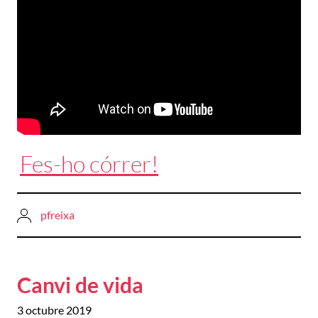
Fes-ho córrer!
pfreixa
Canvi de vida
3 octubre 2019