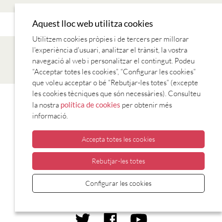
Aquest lloc web utilitza cookies
Utilitzem cookies pròpies i de tercers per millorar
l'experiència d'usuari, analitzar el trànsit, la vostra
navegació al web i personalitzar el contingut. Podeu
“Acceptar totes les cookies”, “Configurar les cookies”
que voleu acceptar o bé “Rebutjar-les totes” (excepte
les cookies tècniques que són necessàries). Consulteu
CANÇONS
LECTURES
REVISTES
SÈRIES TV
TV I RÀDIO
la nostra
política de cookies
per obtenir més
informació.
Accepta totes les cookies
Rebutjar-les totes
CONSORCI PER A LA NORMALITZACIÓ
Configurar les cookies
LINGÜÍSTICA