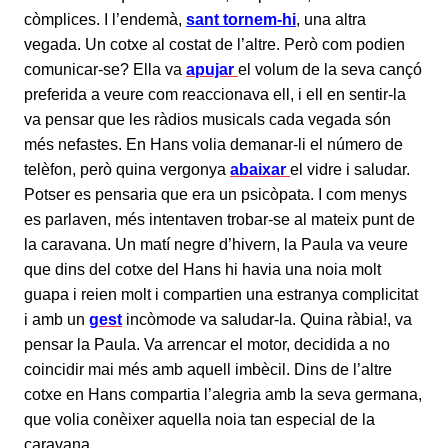
còmplices. I l’endemà,
sant tornem-hi
, una altra
vegada. Un cotxe al costat de l’altre. Però com podien
comunicar-se? Ella va
apujar
el volum de la seva cançó
preferida a veure com reaccionava ell, i ell en sentir-la
va pensar que les ràdios musicals cada vegada són
més nefastes. En Hans volia demanar-li el número de
telèfon, però quina vergonya
abaixar
el vidre i saludar.
Potser es pensaria que era un psicòpata. I com menys
es parlaven, més intentaven trobar-se al mateix punt de
la caravana. Un matí negre d’hivern, la Paula va veure
que dins del cotxe del Hans hi havia una noia molt
guapa i reien molt i compartien una estranya complicitat
i amb un
gest
incòmode va saludar-la. Quina ràbia!, va
pensar la Paula. Va arrencar el motor, decidida a no
coincidir mai més amb aquell imbècil. Dins de l’altre
cotxe en Hans compartia l’alegria amb la seva germana,
que volia conèixer aquella noia tan especial de la
caravana.