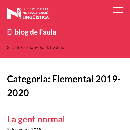
Vés
al
Menú
contingut
El blog de l'aula
SLC de Cerdanyola del Vallès
Categoria:
Elemental 2019-
2020
La gent normal
2 desembre 2019