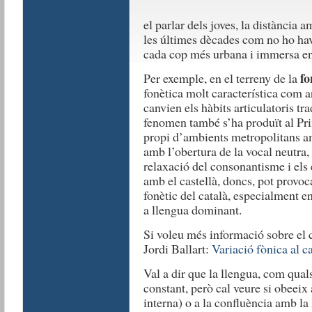
el parlar dels joves, la distància 
les últimes dècades com no ho hav
cada cop més urbana i immersa en 
fo
Per exemple, en el terreny de la
fonètica molt característica com ar
canvien els hàbits articulatoris tr
fenomen també s’ha produït al Pr
propi d’ambients metropolitans am
amb l’obertura de la vocal neutra, 
relaxació del consonantisme i els
amb el castellà, doncs, pot provoc
fonètic del català, especialment e
a llengua dominant.
Si voleu més informació sobre el c
Jordi Ballart:
Variació fònica al c
Val a dir que la llengua, com qual
constant, però cal veure si obeeix
interna) o a la confluència amb la