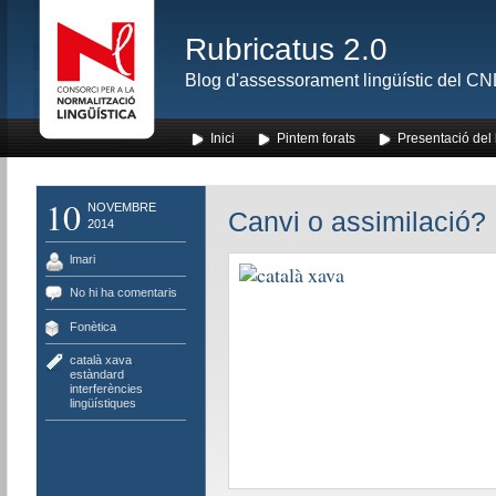
Rubricatus 2.0
Blog d'assessorament lingüístic del CNL
Inici
Pintem forats
Presentació del
10
NOVEMBRE
Canvi o assimilació?
2014
lmari
No hi ha comentaris
Fonètica
català xava
,
estàndard
,
interferències
lingüístiques